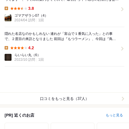
て思いました ラーメン美味しかったし、餃子...
3.8
Lunch:
ゴマアザラシ07
（4）
2024/04 訪問
1回
隠れた名店なのかもしれない 連れが「富山で１番気に入った」との事
で、２度目の来訪となりました 前回は『もつラーメン』、今回は『鳥皮
ラーメン』＋カレーセットを食べました ...
4.2
Lunch:
らいらい丸
（6）
2022/10 訪問
1回
口コミをもっと見る（37人）
[PR] 近くのお店
もっと見る