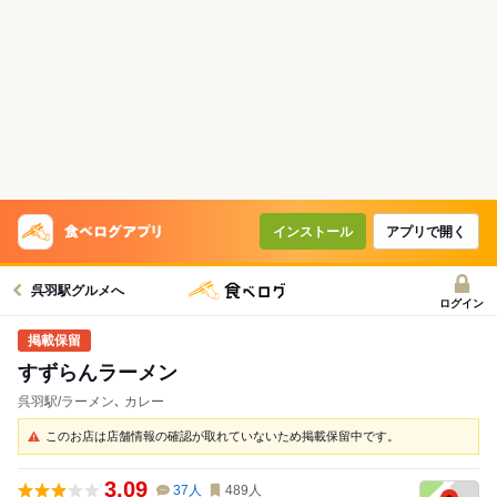
インストール
アプリで開く
呉羽駅グルメへ
ログイン
すずらんラーメン
呉羽駅/ラーメン､ カレー
このお店は店舗情報の確認が取れていないため掲載保留中です。
3.09
37
人
489
人