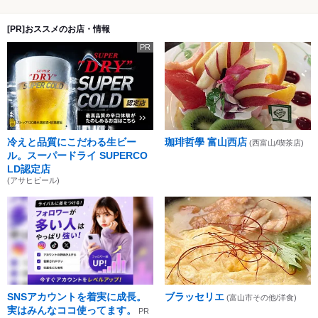
[PR]おススメのお店・情報
PR
冷えと品質にこだわる生ビー
珈琲哲學 富山西店
(西富山/喫茶店)
ル。スーパードライ SUPERCO
LD認定店
(アサヒビール)
SNSアカウントを着実に成長。
ブラッセリエ
(富山市その他/洋食)
実はみんなココ使ってます。
PR