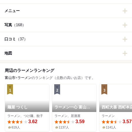
メニュー
写真
（168）
口コミ
（37）
地図
周辺のラーメンランキング
富山市
×
ラーメン
のランキング（点数の高いお店）です。
1
2
3
麺屋 つくし
ラーメン一心 富山駅
西町大喜 西町本
前本店
ラーメン、つけ麺、餃子
ラーメン、居酒屋
ラーメン
3.62
3.59
3.57
619人
1137人
1141人