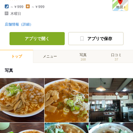
～￥999
～￥999
木曜日
店舗情報（詳細）
アプリで開く
アプリで保存
写真
口コミ
トップ
メニュー
168
37
写真