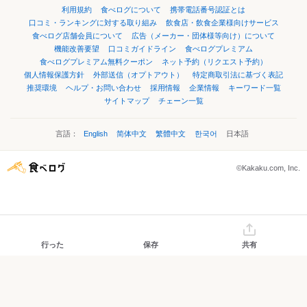
利用規約
食べログについて
携帯電話番号認証とは
口コミ・ランキングに対する取り組み
飲食店・飲食企業様向けサービス
食べログ店舗会員について
広告（メーカー・団体様等向け）について
機能改善要望
口コミガイドライン
食べログプレミアム
食べログプレミアム無料クーポン
ネット予約（リクエスト予約）
個人情報保護方針
外部送信（オプトアウト）
特定商取引法に基づく表記
推奨環境
ヘルプ・お問い合わせ
採用情報
企業情報
キーワード一覧
サイトマップ
チェーン一覧
言語：
English
简体中文
繁體中文
한국어
日本語
©Kakaku.com, Inc.
行った
保存
共有