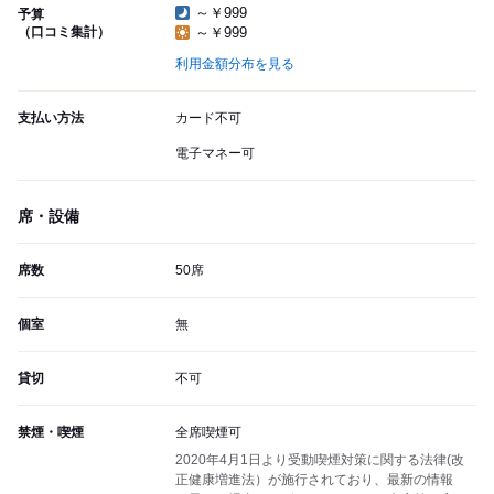
～￥999
予算
（口コミ集計）
～￥999
利用金額分布を見る
支払い方法
カード不可
電子マネー可
席・設備
席数
50席
個室
無
貸切
不可
禁煙・喫煙
全席喫煙可
2020年4月1日より受動喫煙対策に関する法律(改
正健康増進法）が施行されており、最新の情報