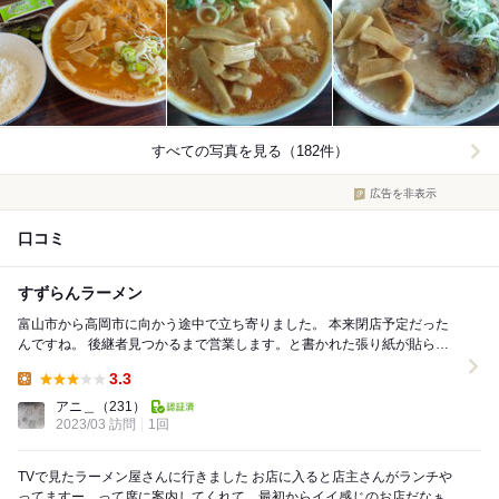
すべての写真を見る（182件）
広告を非表示
口コミ
すずらんラーメン
富山市から高岡市に向かう途中で立ち寄りました。 本来閉店予定だった
んですね。 後継者見つかるまで営業します。と書かれた張り紙が貼られ
ていました。 食べられて良かったです。 ...
3.3
Lunch:
アニ＿
（231）
2023/03 訪問
1回
TVで見たラーメン屋さんに行きました お店に入ると店主さんがランチや
ってますー、って席に案内してくれて、最初からイイ感じのお店だなぁっ