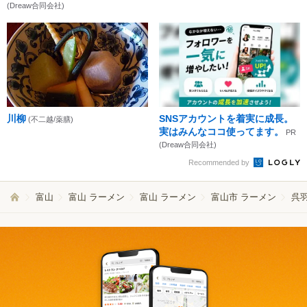
(Dreaw合同会社)
川柳
SNSアカウントを着実に成長。
(不二越/薬膳)
実はみんなココ使ってます。
PR
(Dreaw合同会社)
Recommended by
富山
富山 ラーメン
富山 ラーメン
富山市 ラーメン
呉