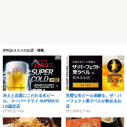
[PR]おススメのお店・情報
PR
PR
冷えと品質にこだわる生ビー
完璧な生ビール体験を。ザ・パ
ル。スーパードライ SUPERCO
ーフェクト黒ラベルが飲めるお
LD認定店
店
(アサヒビール)
(サッポロビール)