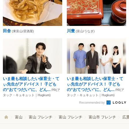
田舎
川豊
(東富山/居酒屋)
(富山/うなぎ)
いま最も相談したい保育士・て
いま最も相談したい保育士・て
ぃ先生がアドバイス！ 子ども
ぃ先生がアドバイス！ 子ども
の“おてつだい”に、どん...
の“おてつだい”に、どん...
PR(ア
PR(ア
タック・キュキュット｜Hugkum)
タック・キュキュット｜Hugkum)
Recommended by
富山
富山 フレンチ
富山 フレンチ
富山市 フレンチ
広