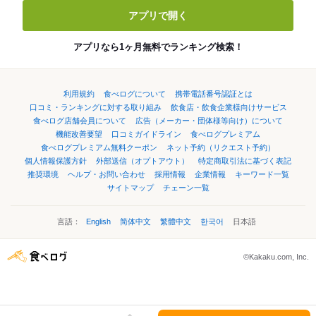
アプリで開く
アプリなら1ヶ月無料でランキング検索！
利用規約
食べログについて
携帯電話番号認証とは
口コミ・ランキングに対する取り組み
飲食店・飲食企業様向けサービス
食べログ店舗会員について
広告（メーカー・団体様等向け）について
機能改善要望
口コミガイドライン
食べログプレミアム
食べログプレミアム無料クーポン
ネット予約（リクエスト予約）
個人情報保護方針
外部送信（オプトアウト）
特定商取引法に基づく表記
推奨環境
ヘルプ・お問い合わせ
採用情報
企業情報
キーワード一覧
サイトマップ
チェーン一覧
言語：
English
简体中文
繁體中文
한국어
日本語
©Kakaku.com, Inc.