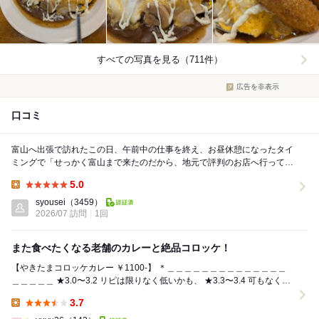
すべての写真を見る（711件）
広告を非表示
口コミ
富山へ出張で訪れたこの日、午前中の仕事を終え、お昼休憩になったタイ
ミングで「せっかく富山まで来たのだから、地元で評判のお店へ行ってみ
よう」と立ち寄ったのが、富山県富山市大泉1-2-...
5.0
Lunch:
syousei
（3459）
2026/07 訪問
1回
また食べたくなる老舗のカレーと絶品コロッケ！
【やきたまコロッケカレー ￥1100-】 ⁡＊＿＿＿＿＿＿＿＿＿＿＿＿＿＿
＿＿＿＿＿ ★3.0〜3.2 リピは限りなく低いかも、 ★3.3〜3.4 可もなく
不...
3.7
Lunch: