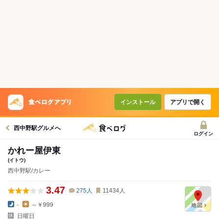
インストール
アプリで開く
西中野駅グルメへ
ログイン
かれー屋伊東
(イトウ)
西中野駅/カレー
3.47
275
人
11434
人
-
～￥999
日曜日