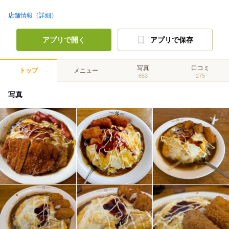
店舗情報（詳細）
アプリで開く
アプリで保存
写真
口コミ
トップ
メニュー
653
275
写真