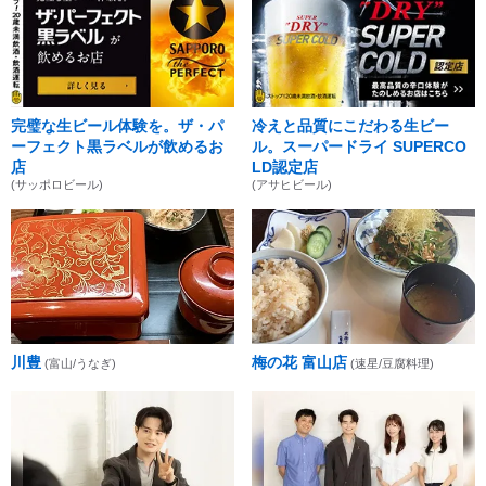
完璧な生ビール体験を。ザ・パ
冷えと品質にこだわる生ビー
ーフェクト黒ラベルが飲めるお
ル。スーパードライ SUPERCO
店
LD認定店
(サッポロビール)
(アサヒビール)
川豊
梅の花 富山店
(富山/うなぎ)
(速星/豆腐料理)