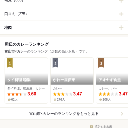
写真
（653）
口コミ
（275）
地図
周辺のカレーランキング
富山市
×
カレー
のランキング（点数の高いお店）です。
1
2
3
タイ料理 喃楽
かれー屋伊東
アオヤギ食堂
タイ料理、居酒屋、カレー
カレー
カレー、バー
3.60
3.47
3.47
62人
276人
208人
富山市×カレー
のランキングをもっと見る
広告を非表示