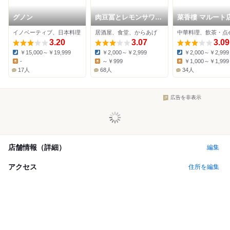
グノン
肉豆冨とレモンサワー
菜香樓 マルート
大衆食堂 安べゑ 富山
イノベーティブ、日本料理
居酒屋、食堂、からあげ
中華料理、飲茶・点
駅前店
3.20
3.07
3.09
￥15,000～￥19,999
￥2,000～￥2,999
￥2,000～￥2,999
Dinner:
Dinner:
Dinner:
-
～￥999
￥1,000～￥1,999
Lunch:
Lunch:
Lunch:
17人
68人
34人
広告を非表示
店舗情報（詳細）
編集
アクセス
住所を編集