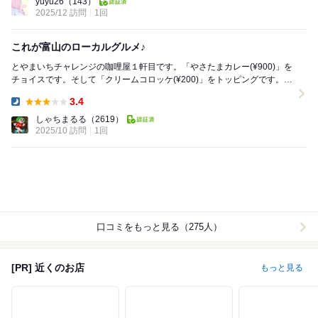
yuyu26
（143）
2025/12 訪問
1回
これが富山のローカルグルメ♪
とやまいちチャレンジの咖哩屋１軒目です。「やさたまカレー(¥900)」を
チョイスです。そして「クリームコロッケ(¥200)」をトッピングです。日
村さーん。同じの食べに来ましたぁ〜♪...
3.4
Dinner:
しゃちまるる
（2619）
2025/10 訪問
1回
口コミをもっと見る（275人）
[PR] 近くのお店
もっと見る