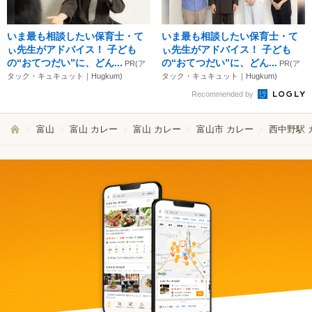
いま最も相談したい保育士・て
いま最も相談したい保育士・て
ぃ先生がアドバイス！ 子ども
ぃ先生がアドバイス！ 子ども
の“おてつだい”に、どん...
の“おてつだい”に、どん...
PR(ア
PR(ア
タック・キュキュット｜Hugkum)
タック・キュキュット｜Hugkum)
Recommended by
富山
富山 カレー
富山 カレー
富山市 カレー
西中野駅 