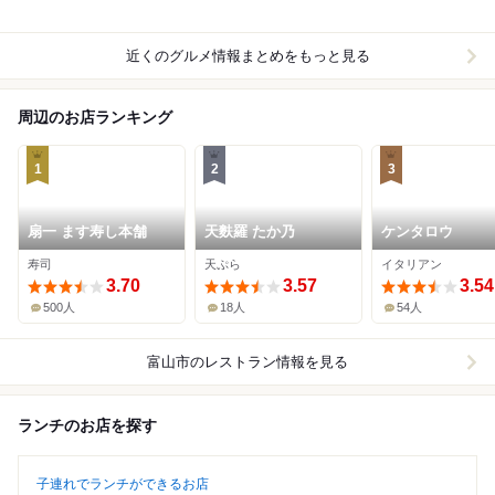
近くのグルメ情報まとめをもっと見る
周辺のお店ランキング
1
2
3
扇一 ます寿し本舗
天麩羅 たか乃
ケンタロウ
寿司
天ぷら
イタリアン
3.70
3.57
3.54
500人
18人
54人
富山市
のレストラン情報を見る
ランチのお店を探す
子連れでランチができるお店