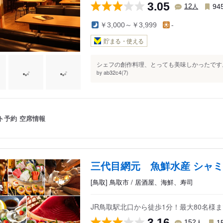
3.05
人
12
94
￥3,000～￥3,999
-
貯まる・使える
シェフの創作料理、とっても美味しかったです。
ab32c4(7)
by
ト予約
空席情報
三代目網元 魚鮮水産 シャ
[鳥取] 鳥取市 / 居酒屋、海鮮、寿司
JR鳥取駅北口から徒歩1分！最大80名様
3.16
人
152
1