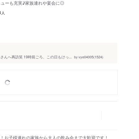
ニューも充実♪家族連れや宴会に◎
人
8
んへ再訪笑 19時前ごろ、この日もけっ...
vye04005(1524)
by
！お子様連れの家族から大人の飲み会まで大歓迎です！