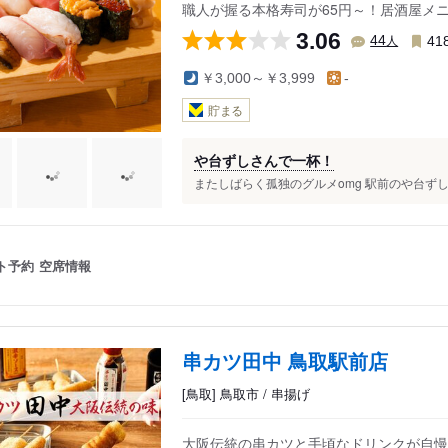
職人が握る本格寿司が65円～！居酒屋メ
3.06
人
44
41
￥3,000～￥3,999
-
貯まる
や台ずしさんで一杯！
またしばらく孤独のグルメomg 駅前のや台ずしさ
ト予約
空席情報
串カツ田中 鳥取駅前店
[鳥取] 鳥取市 / 串揚げ
大阪伝統の串カツと手頃なドリンクが自慢