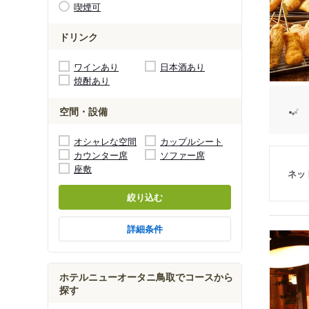
喫煙可
ドリンク
ワインあり
日本酒あり
焼酎あり
空間・設備
オシャレな空間
カップルシート
カウンター席
ソファー席
座敷
ネッ
絞り込む
詳細条件
ホテルニューオータニ鳥取でコースから
探す