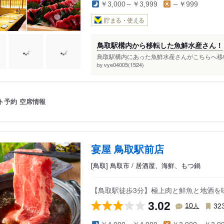
￥3,000～￥3,999
～￥999
貯まる・使える
鳥取駅構内から移転した魚鮮水産さん！
鳥取駅構内にあった魚鮮水産さんがこちらへ移転
vye04005(1524)
by
ト予約
空席情報
宴屋 鳥取駅前店
[鳥取] 鳥取市 / 居酒屋、海鮮、もつ鍋
【鳥取駅徒歩3分】極上肉と鮮魚と地酒を
3.02
人
10
32