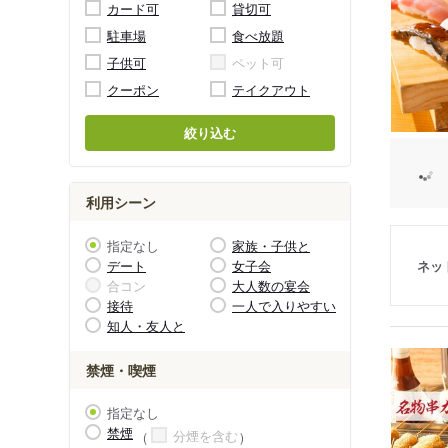
カード可
貸切可
駐車場
食べ放題
子供可
ペット可
クーポン
テイクアウト
絞り込む
利用シーン
指定なし
家族・子供と
ネッ
デート
女子会
合コン
大人数の宴会
接待
一人で入りやすい
知人・友人と
禁煙・喫煙
指定なし
禁煙
分煙を含む