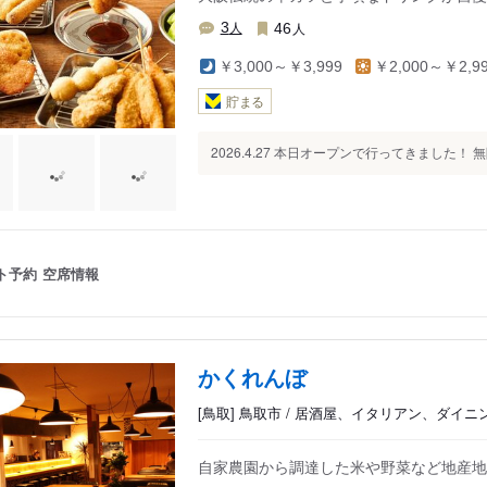
人
人
3
46
￥3,000～￥3,999
￥2,000～￥2,9
貯まる
2026.4.27 本日オープンで行ってきました！
ト予約
空席情報
かくれんぼ
[鳥取] 鳥取市 / 居酒屋、イタリアン、ダイニ
自家農園から調達した米や野菜など地産地