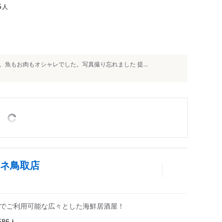
人
5
魚もお肉もオシャレでした。写真撮り忘れました 提...
ミネ鳥取店
までご利用可能な広々とした海鮮居酒屋！
人
586