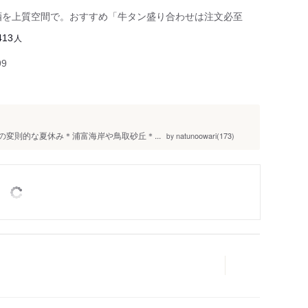
酒を上質空間で。おすすめ「牛タン盛り合わせは注文必至
人
413
99
の変則的な夏休み＊浦富海岸や鳥取砂丘＊...
natunoowari(173)
by