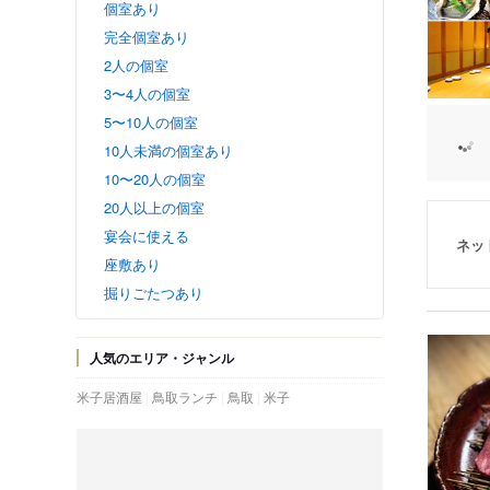
個室あり
完全個室あり
2人の個室
3〜4人の個室
5〜10人の個室
10人未満の個室あり
10〜20人の個室
20人以上の個室
宴会に使える
ネッ
座敷あり
掘りごたつあり
人気のエリア・ジャンル
米子居酒屋
鳥取ランチ
鳥取
米子