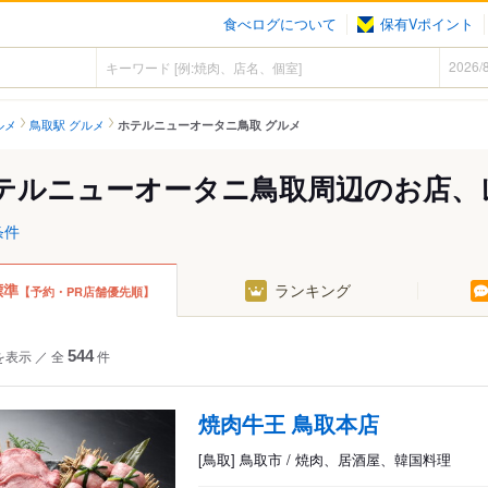
食べログについて
保有Vポイント
ルメ
鳥取駅 グルメ
ホテルニューオータニ鳥取 グルメ
テルニューオータニ鳥取周辺のお店、
条件
標準
ランキング
【予約・PR店舗優先順】
を表示
／
全
544
件
焼肉牛王 鳥取本店
[鳥取] 鳥取市 / 焼肉、居酒屋、韓国料理