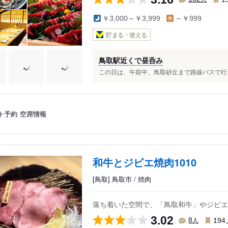
￥3,000～￥3,999
～￥999
貯まる・使える
鳥取駅近くで昼呑み
この日は、午前中、鳥取砂丘まで路線バスで行き
ト予約
空席情報
和牛とジビエ焼肉1010
[鳥取] 鳥取市 / 焼肉
落ち着いた空間で、「鳥取和牛」やジビエ
3.02
人
8
194