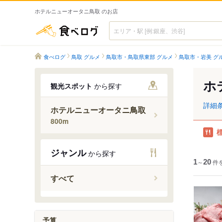
ホテルニューオータニ鳥取 のお店
食べログ
食べログ
鳥取 グルメ
鳥取市・鳥取県東部 グルメ
鳥取市・岩美 グ
ホ
観光スポット
から探す
詳細
ホテルニューオータニ鳥取
800m
ジャンル
から探す
1
～
20
件
すべて
予算