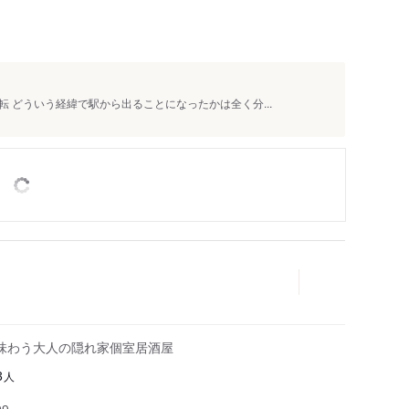
 どういう経緯で駅から出ることになったかは全く分...
味わう大人の隠れ家個室居酒屋
人
3