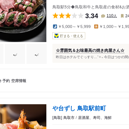
鳥取駅5分◆鳥取和牛と鳥取産の食材&お
3.34
人
110
2
￥5,000～￥5,999
￥1,000～￥1,9
貯まる・使える
☆雰囲気＆お味最高の焼き肉屋さん☆
昨日はホテルでぐっすり…˚✧₊ 今日はつかの間
ト予約
空席情報
や台ずし 鳥取駅前町
[鳥取] 鳥取市 / 居酒屋、寿司、海鮮