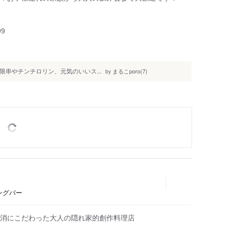
99
 無限串やチンチロリン、元気のいいス...
まるこporo(7)
by
ングバー
消にこだわった大人の隠れ家的創作料理店