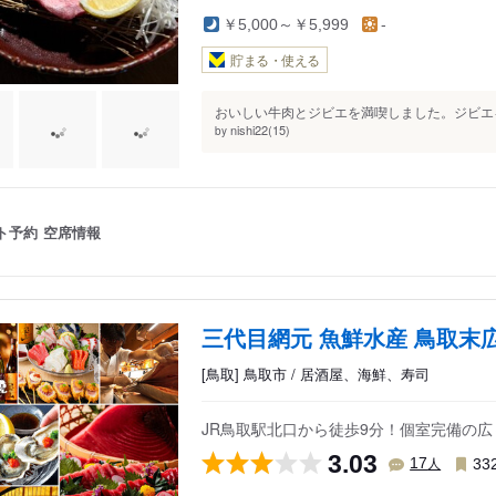
￥5,000～￥5,999
-
貯まる・使える
おいしい牛肉とジビエを満喫しました。ジビエを
nishi22(15)
by
ト予約
空席情報
三代目網元 魚鮮水産 鳥取末
[鳥取] 鳥取市 / 居酒屋、海鮮、寿司
JR鳥取駅北口から徒歩9分！個室完備の
3.03
人
17
33