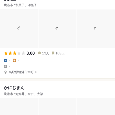
境港市 / 和菓子、洋菓子
3.00
13
109
人
人
-
-
-
鳥取県境港市本町30
かにじまん
境港市 / 海鮮丼、かに、大福