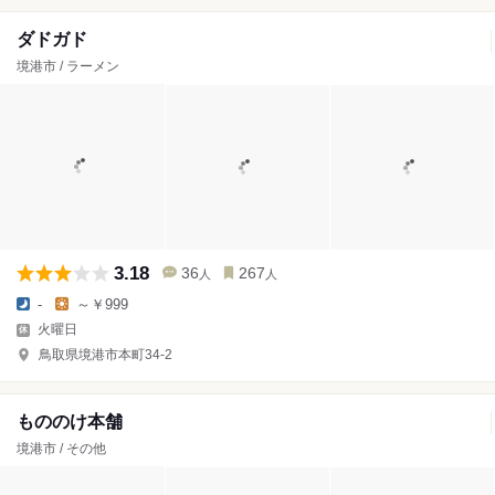
ダドガド
境港市 / ラーメン
3.18
36
267
人
人
-
～￥999
火曜日
鳥取県境港市本町34-2
もののけ本舗
境港市 / その他