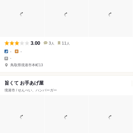
3.00
3
11
人
人
-
-
-
鳥取県境港市本町13
旨くて お手あげ屋
境港市 / せんべい、ハンバーガー