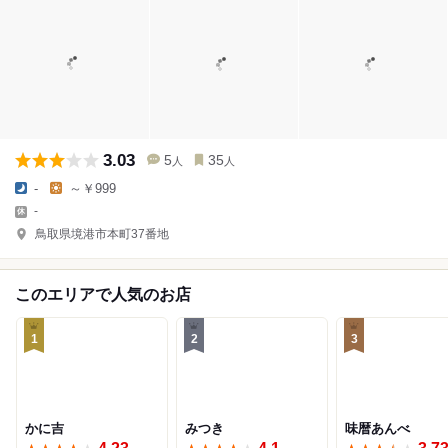
3.03
5
35
人
人
-
～￥999
-
鳥取県境港市本町37番地
このエリアで人気のお店
1
2
3
かに吉
みつき
味暦あんべ