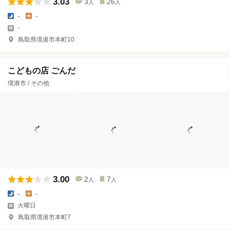
3.03
3
26
人
人
-
-
-
鳥取県境港市本町10
こどもの店 ごんだ
境港市 / その他
3.00
2
7
人
人
-
-
火曜日
鳥取県境港市本町7