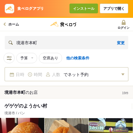
インストール
アプリで開く
ホーム
ログイン
変更
境港市本町
予算
空席あり
他の検索条件
日時
時間
人数
でネット予約
境港市本町
の
お店
19
件
ゲゲゲのようかい村
境港市 / パン