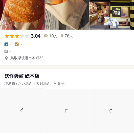
3.04
10
78
人
人
-
-
-
鳥取県境港市本町32
妖怪饅頭 総本店
境港市 / たい焼き・大判焼き、和菓子