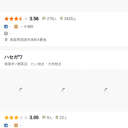
3.56
278
3425
人
人
-
～￥999
-
鳥取県境港市本町4番地
ハセガワ
境港市 / 喫茶店、たい焼き・大判焼き
3.05
8
22
人
人
-
-