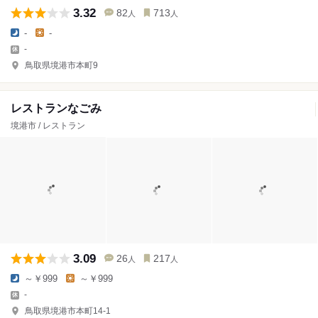
3.32
82
713
人
人
-
-
-
鳥取県境港市本町9
レストランなごみ
境港市 / レストラン
3.09
26
217
人
人
～￥999
～￥999
-
鳥取県境港市本町14-1