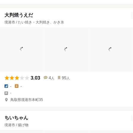
大判焼うえだ
境港市 / たい焼き・大判焼き、かき氷
3.03
4
95
人
人
-
-
-
鳥取県境港市本町35
ちいちゃん
境港市 / 揚げ物