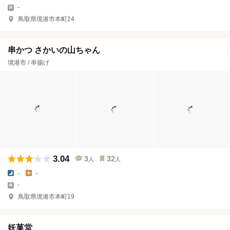
-
鳥取県境港市本町24
串かつ さかいの山ちゃん
境港市 / 串揚げ
3.04
3
32
人
人
-
-
-
鳥取県境港市本町19
妖菓堂