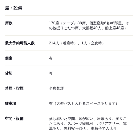
席・設備
席数
170席（テーブル38席、個室座敷6名×8部屋、そ
の他掘りごたつ席、大部屋40人、船上席48席）
最大予約可能人数
214人（着席時）、1人（立食時）
個室
有
貸切
可
禁煙・喫煙
全席禁煙
駐車場
有（大型バスも入れるスペースあります）
空間・設備
落ち着いた空間、席が広い、座敷あり、掘りご
たつあり、スポーツ観戦可、バリアフリー、電
源あり、無料Wi-Fiあり、車椅子で入店可