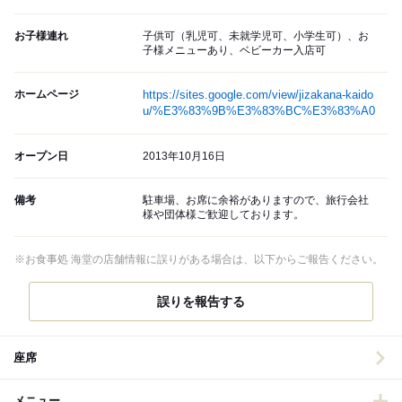
お子様連れ
子供可（乳児可、未就学児可、小学生可）、お
子様メニューあり、ベビーカー入店可
ホームページ
https://sites.google.com/view/jizakana-kaido
u/%E3%83%9B%E3%83%BC%E3%83%A0
オープン日
2013年10月16日
備考
駐車場、お席に余裕がありますので、旅行会社
様や団体様ご歓迎しております。
※お食事処 海堂の店舗情報に誤りがある場合は、以下からご報告ください。
誤りを報告する
座席
メニュー