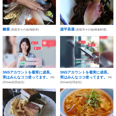
鯛喜
源平茶屋
(鳥取市その他/海鮮丼)
(鳥取市その他/精進料理)
SNSアカウントを着実に成長。
SNSアカウントを着実に成長。
実はみんなココ使ってます。
実はみんなココ使ってます。
PR
PR
(Dreaw合同会社)
(Dreaw合同会社)