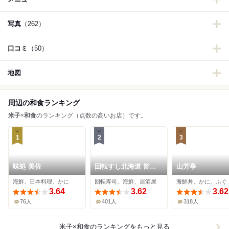
写真
（262）
口コミ
（50）
地図
周辺の和食ランキング
米子
×
和食
のランキング（点数の高いお店）です。
1
2
3
味処 美佐
回転すし北海道 皆生
山芳亭
店
海鮮、日本料理、かに
回転寿司、海鮮、居酒屋
海鮮丼、かに、ふぐ
3.64
3.62
3.62
76人
401人
318人
米子×和食
のランキングをもっと見る