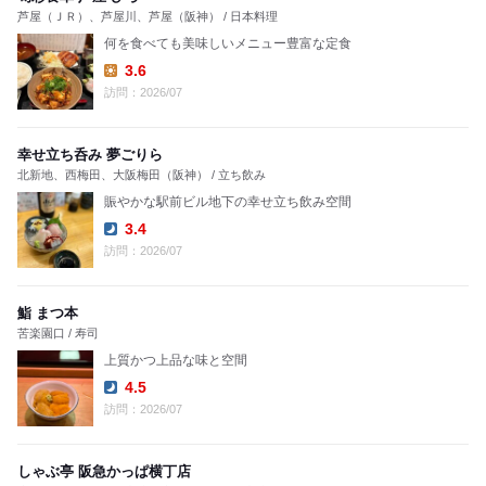
芦屋（ＪＲ）、芦屋川、芦屋（阪神） / 日本料理
何を食べても美味しいメニュー豊富な定食
3.6
Lunch:
訪問：2026/07
幸せ立ち呑み 夢ごりら
北新地、西梅田、大阪梅田（阪神） / 立ち飲み
賑やかな駅前ビル地下の幸せ立ち飲み空間
3.4
Dinner:
訪問：2026/07
鮨 まつ本
苦楽園口 / 寿司
上質かつ上品な味と空間
4.5
Dinner:
訪問：2026/07
しゃぶ亭 阪急かっぱ横丁店