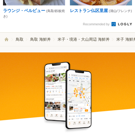
ラウンジ・ベルビュー
レストラン仏区里屋
(鳥取/鉄板焼
(湖山/フレンチ)
き)
Recommended by
鳥取
鳥取 海鮮丼
米子・境港・大山周辺 海鮮丼
米子 海鮮