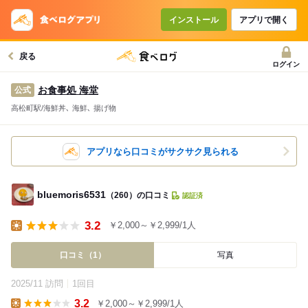
インストール
アプリで開く
戻る
ログイン
お食事処 海堂
公式
高松町駅/海鮮丼､ 海鮮､ 揚げ物
アプリなら口コミがサクサク見られる
bluemoris6531
（260）の口コミ
認証済
3.2
￥2,000～￥2,999/1人
Lunch
口コミ（1）
写真
2025/11 訪問
1回目
3.2
￥2,000～￥2,999/1人