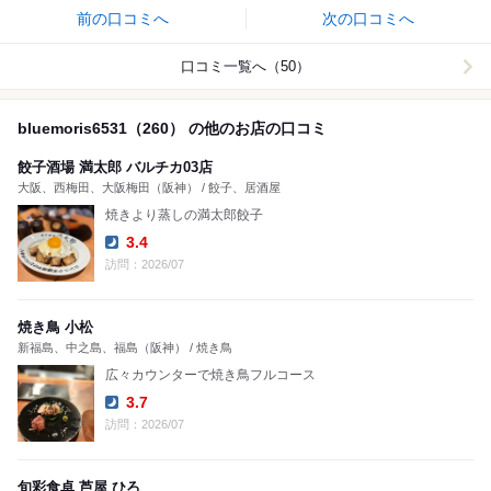
前の口コミへ
次の口コミへ
口コミ一覧へ（50）
bluemoris6531（260） の他のお店の口コミ
餃子酒場 満太郎 バルチカ03店
大阪、西梅田、大阪梅田（阪神） / 餃子、居酒屋
焼きより蒸しの満太郎餃子
3.4
Dinner:
訪問：2026/07
焼き鳥 小松
新福島、中之島、福島（阪神） / 焼き鳥
広々カウンターで焼き鳥フルコース
3.7
Dinner:
訪問：2026/07
旬彩食卓 芦屋 ひろ