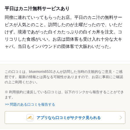
Lunch
平日はカニ汁無料サービスあり
同僚に連れていってもらったお店。平日のカニ汁の無料サー
ビスが人気とのこと。訪問したのが土曜だったので、いただ
けず。境港であがった白イカたっぷりの白イカ丼を注文。コ
リコリした食感がいい。お店は団体客も受け入れ十分な大キ
ャパ。当日もインバウンドの団体客で大賑わいだった。
この口コミは、bluemoris6531さんが訪問した当時の主観的なご意見・ご感
想です。最新の情報とは異なる可能性がありますので、お店に事前にご確認
の上ご利用ください。
※ 利用規約に違反している口コミは、以下のリンクから報告することができ
ます。
>> 問題のある口コミを報告する
アプリなら口コミがサクサク見られる