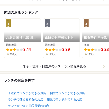
周辺のお店ランキング
1
2
3
お魚天国 すし若 境港
山陰のお寿司ヒトトセ
御食事処 弓ヶ浜
店
境港本店
回転寿司
回転寿司
海鮮
3.44
3.39
3.28
208人
125人
113人
米子・境港・日吉津
のレストラン情報を見る
ランチのお店を探す
子連れでランチができるお店
個室でランチができるお店
ランチで使える和食のお店
座敷でランチができるお店
ランチができる日曜営業のお店