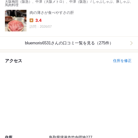
大阪梅田（阪急）、中津（大阪メトロ）、中津（阪急） / しゃぶしゃぶ、豚しゃぶ、
馬肉料理
肉の薄さが食べやすさの肝
3.4
Lunch:
訪問：2026/07
bluemoris6531
さんの口コミ一覧を見る（275件）
アクセス
住所を修正
住所
鳥取県境港市竹内団地277