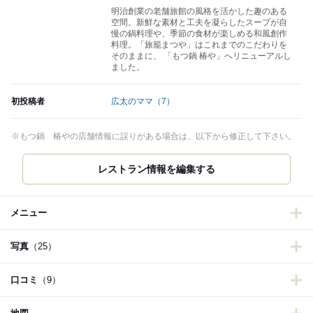
明治創業の老舗旅館の風格を活かした趣のある
空間。新鮮な素材と工夫を凝らしたスープが自
慢の鍋料理や、季節の食材が楽しめる和風創作
料理。「旅籠まつや」はこれまでのこだわりを
そのままに、 「もつ鍋 椿や」へリニューアルし
ました。
初投稿者
広太のママ
（7）
※もつ鍋 椿やの店舗情報に誤りがある場合は、以下から修正して下さい。
レストラン情報を編集する
メニュー
写真
（25）
口コミ
（9）