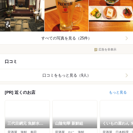
すべての写真を見る（25件）
広告を非表示
口コミ
口コミをもっと見る（9人）
[PR] 近くのお店
もっと見る
三代目網元 魚鮮水産
山陰旬華 新鮮組
くいもの屋わん 
米子駅前店
駅前店
居酒屋、海鮮、寿司
居酒屋、かに、海鮮
居酒屋、日本料理、