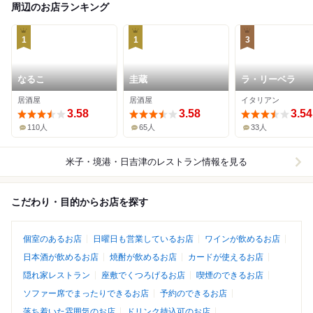
周辺のお店ランキング
1
1
3
なるこ
圭蔵
ラ・リーベラ
居酒屋
居酒屋
イタリアン
3.58
3.58
3.54
110人
65人
33人
米子・境港・日吉津
のレストラン情報を見る
こだわり・目的からお店を探す
個室のあるお店
日曜日も営業しているお店
ワインが飲めるお店
日本酒が飲めるお店
焼酎が飲めるお店
カードが使えるお店
隠れ家レストラン
座敷でくつろげるお店
喫煙のできるお店
ソファー席でまったりできるお店
予約のできるお店
落ち着いた雰囲気のお店
ドリンク持込可のお店