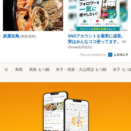
炭屋吉鳥
SNSアカウントを着実に成長。
(鳥取/焼鳥)
実はみんなココ使ってます。
PR
(Dreaw合同会社)
Recommended by
鳥取
鳥取 もつ鍋
米子・境港・大山周辺 もつ鍋
米子 もつ