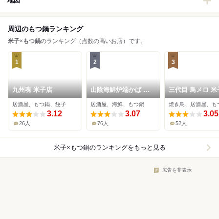
地図
周辺のもつ鍋ランキング
米子
×
もつ鍋
のランキング（点数の高いお店）です。
1
2
3
九州魂 米子店
山陰海鮮炉端かば 米
三代目 鳥メロ 米
子駅前店
前店
居酒屋、もつ鍋、餃子
居酒屋、海鮮、もつ鍋
焼き鳥、居酒屋、も
3.12
3.07
3.05
26人
76人
52人
米子×もつ鍋
のランキングをもっと見る
広告を非表示