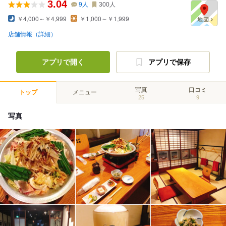
3.04
9
人
300
人
￥4,000～￥4,999
￥1,000～￥1,999
店舗情報（詳細）
アプリで開く
アプリで保存
写真
口コミ
トップ
メニュー
25
9
写真