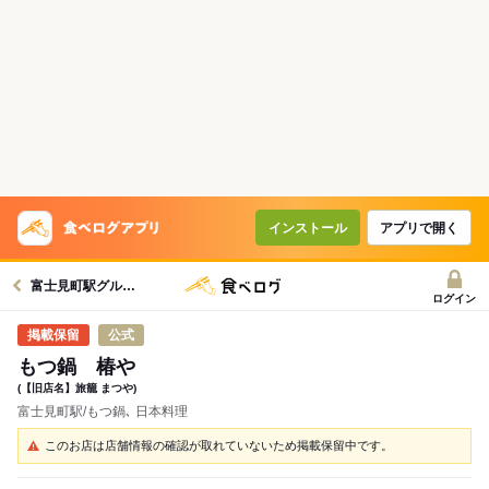
インストール
アプリで開く
富士見町駅グルメへ
ログイン
公式
もつ鍋 椿や
(【旧店名】旅籠 まつや)
富士見町駅/もつ鍋､ 日本料理
このお店は店舗情報の確認が取れていないため掲載保留中です。