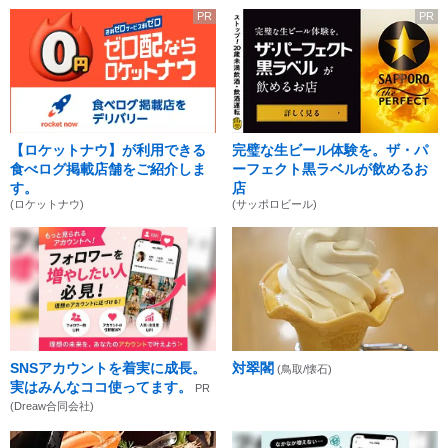
PR
PR
【ロケットナウ】が利用できる
完璧な生ビール体験を。ザ・パ
食べログ掲載店舗をご紹介しま
ーフェクト黒ラベルが飲めるお
す。
店
(ロケットナウ)
(サッポロビール)
SNSアカウントを着実に成長。
対翠閣
(鳥取/懐石)
実はみんなココ使ってます。
PR
(Dreaw合同会社)