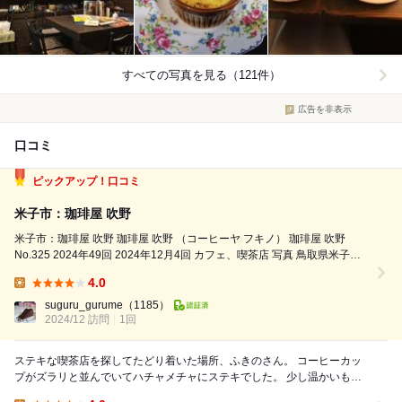
すべての写真を見る（121件）
広告を非表示
口コミ
ピックアップ！口コミ
米子市：珈琲屋 吹野
米子市：珈琲屋 吹野 珈琲屋 吹野 （コーヒーヤ フキノ） 珈琲屋 吹野
No.325 2024年49回 2024年12月4回 カフェ、喫茶店 写真 鳥取県米子市
角盤町1-166 交通手段:富士見町駅から434m 営業時間：11：00～17...
4.0
Lunch:
suguru_gurume
（1185）
2024/12 訪問
1回
ステキな喫茶店を探してたどり着いた場所、ふきのさん。 コーヒーカッ
プがズラリと並んでいてハチャメチャにステキでした。 少し温かいもの
が欲しかったので、ホットのココアと生クレーム...