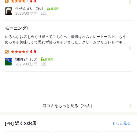
4.0
Lunch:
生せんまい
（30）
2026/03 訪問
1回
モーニング♪
いろんなお店をめぐり巡ってこちらへ。優勝はオムカレートースト。もう
めっちゃ美味しくて思わず笑っちゃいました。クリームブリュレもパキパ
キクリーミーでほんとに美味しい！彼は珈琲（キリマ...
4.5
Lunch:
fsfsfs24
（38）
2026/03 訪問
1回
口コミをもっと見る（25人）
[PR] 近くのお店
もっと見る