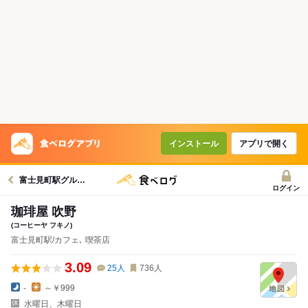
インストール
アプリで開く
富士見町駅グルメへ
ログイン
珈琲屋 吹野
(コーヒーヤ フキノ)
富士見町駅/カフェ､ 喫茶店
3.09
25
人
736
人
-
～￥999
水曜日、木曜日