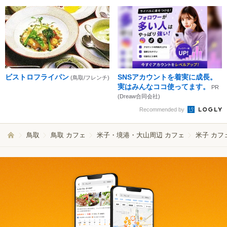
ビストロフライパン
SNSアカウントを着実に成長。
(鳥取/フレンチ)
実はみんなココ使ってます。
PR
(Dreaw合同会社)
Recommended by
鳥取
鳥取 カフェ
米子・境港・大山周辺 カフェ
米子 カフ