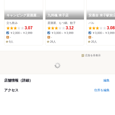
キャンピング居酒屋ト
九州魂 米子店
安喜吉 米子駅前
ゥクトゥク
立ち飲み
居酒屋、もつ鍋、餃子
バル
3.07
3.12
3.08
￥2,000～￥2,999
￥3,000～￥3,999
￥3,000～￥3,999
Dinner:
Dinner:
Dinner:
-
-
-
Lunch:
Lunch:
Lunch:
9人
26人
20人
広告を非表示
店舗情報（詳細）
編集
アクセス
住所を編集