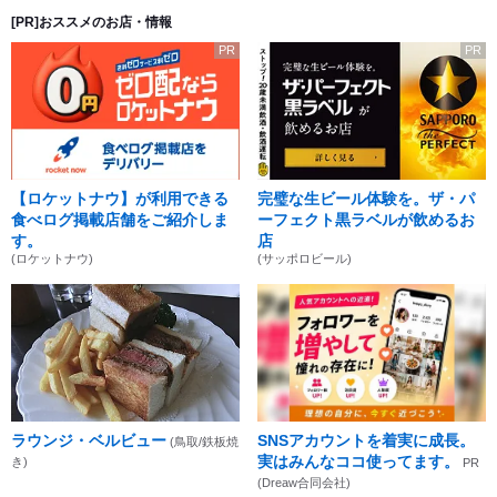
[PR]おススメのお店・情報
PR
PR
【ロケットナウ】が利用できる
完璧な生ビール体験を。ザ・パ
食べログ掲載店舗をご紹介しま
ーフェクト黒ラベルが飲めるお
す。
店
(ロケットナウ)
(サッポロビール)
ラウンジ・ベルビュー
SNSアカウントを着実に成長。
(鳥取/鉄板焼
実はみんなココ使ってます。
き)
PR
(Dreaw合同会社)