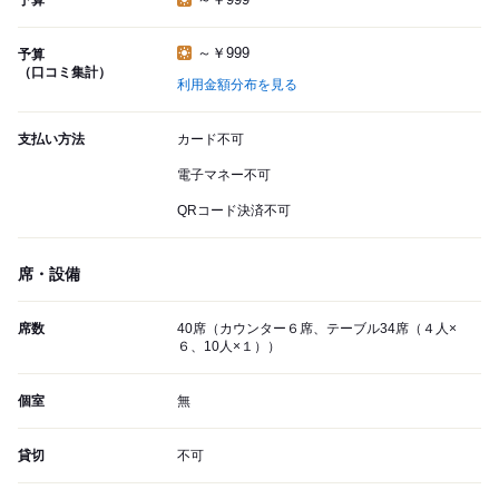
予算
～￥999
予算
（口コミ集計）
利用金額分布を見る
支払い方法
カード不可
電子マネー不可
QRコード決済不可
席・設備
席数
40席（カウンター６席、テーブル34席（４人×
６、10人×１））
個室
無
貸切
不可