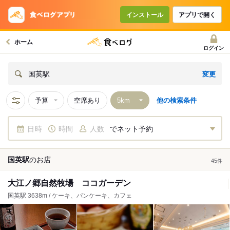
インストール
アプリで開く
ホーム
ログイン
変更
国英駅
予算
空席あり
他の検索条件
日時
時間
人数
でネット予約
国英駅
の
お店
45
件
大江ノ郷自然牧場 ココガーデン
国英駅 3638m / ケーキ、パンケーキ、カフェ