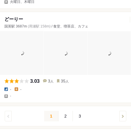
火曜日、木曜日
どーりー
国英駅 3687m
(用瀬駅 158m)
/ 食堂、喫茶店、カフェ
3.03
3
35
人
人
-
-
-
1
2
3