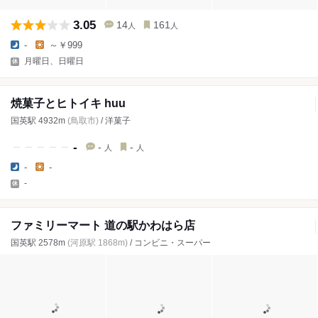
3.05
14
161
人
人
-
～￥999
月曜日、日曜日
焼菓子とヒトイキ huu
国英駅 4932m
(鳥取市)
/ 洋菓子
-
-
-
人
人
-
-
-
ファミリーマート 道の駅かわはら店
国英駅 2578m
(河原駅 1868m)
/ コンビニ・スーパー