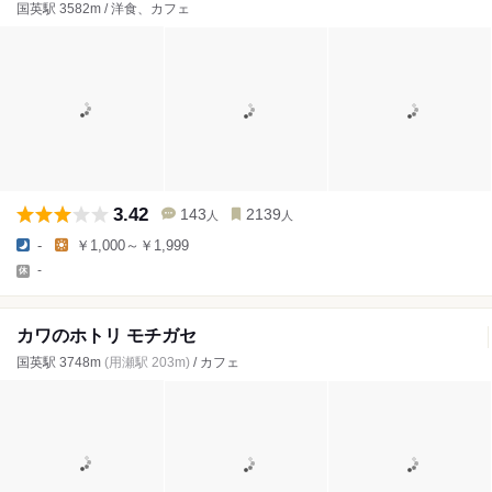
国英駅 3582m / 洋食、カフェ
3.42
143
2139
人
人
-
￥1,000～￥1,999
-
カワのホトリ モチガセ
国英駅 3748m
(用瀬駅 203m)
/ カフェ