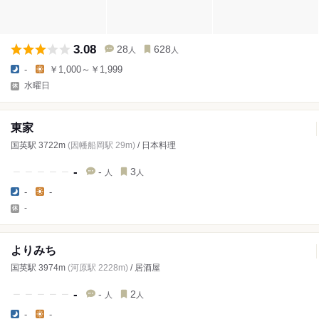
3.08
28
628
人
人
-
￥1,000～￥1,999
水曜日
東家
国英駅 3722m
(因幡船岡駅 29m)
/ 日本料理
-
-
3
人
人
-
-
-
よりみち
国英駅 3974m
(河原駅 2228m)
/ 居酒屋
-
-
2
人
人
-
-