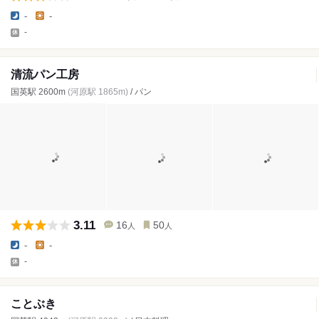
-
-
-
清流パン工房
国英駅 2600m
(河原駅 1865m)
/ パン
3.11
16
50
人
人
-
-
-
ことぶき