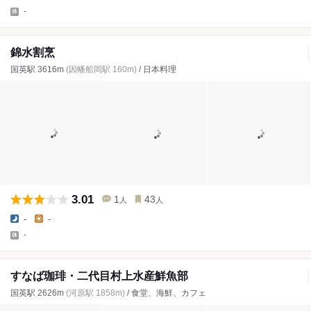
-
錦水割烹
国英駅 3616m
(因幡船岡駅 160m)
/ 日本料理
3.01
1
43
人
人
-
-
-
すなば珈琲・二代目村上水産鮮魚部
国英駅 2626m
(河原駅 1858m)
/ 食堂、海鮮、カフェ