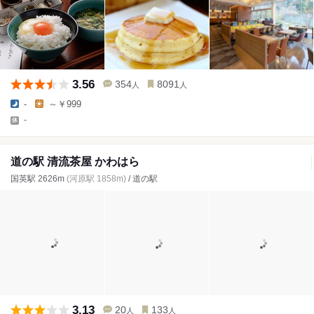
3.56
354
8091
人
人
-
～￥999
-
道の駅 清流茶屋 かわはら
国英駅 2626m
(河原駅 1858m)
/ 道の駅
3.13
20
133
人
人