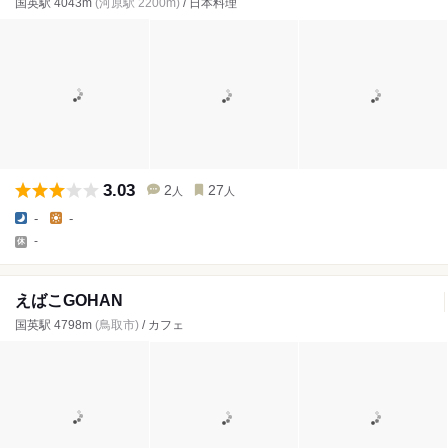
国英駅 4043m
(河原駅 2200m)
/ 日本料理
3.03
2
27
人
人
-
-
-
えばこGOHAN
国英駅 4798m
(鳥取市)
/ カフェ