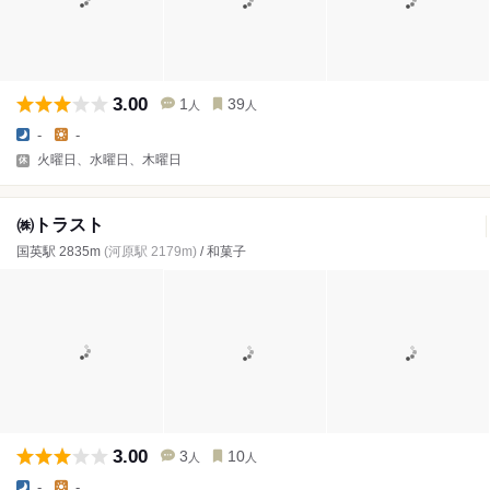
3.00
1
39
人
人
-
-
火曜日、水曜日、木曜日
㈱トラスト
国英駅 2835m
(河原駅 2179m)
/ 和菓子
3.00
3
10
人
人
-
-