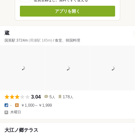
会員登録なし。無料ですぐ使える
アプリを開く
蔵
国英駅 3724m
(用瀬駅 185m)
/ 食堂、韓国料理
3.04
5
178
人
人
-
￥1,000～￥1,999
木曜日
大江ノ郷テラス