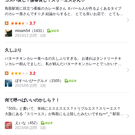
コスパ良し！接客良し！スリーエスさん♡
鳥取駅前に目立つ看板のカレー屋さん ネパール人が作るよくあるタイプ
のカレー屋さんです☆彡 結論からすると、 とても良いお店で、 とても美
味しくて丁寧です♡ 衛生面...
3.7
Lunch:
misam54
（1431）
2023/12 訪問
1回
久しぶり
バターチキンカレー食べるの久しぶりすぎる。 お連れはタンドリーチキ
ンカレー頼んでました。 私が頼んだバターチキンカレーとでっかいナン
と サラダ、スープ、小さめご飯ついて ...
3.2
Lunch:
ぼすべいびーグルメ
（1505）
2025/08 訪問
1回
何て呼べばいいのかしら？！
『SSS』と書いて、単純にエスエスエス？トリプルエス？スリーエス？
大阪にある『スリーエス』が鳥取にも上陸したみたいですね〜^⁠_⁠^ 駅前好
立地に構えるスリーエスで、...
えいな
（452）
2023/08 訪問
1回