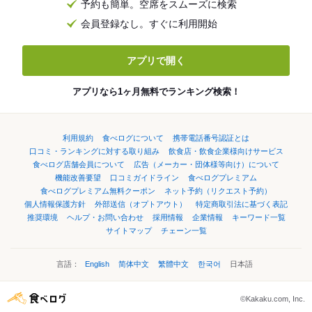
予約も簡単。空席をスムーズに検索
会員登録なし。すぐに利用開始
アプリで開く
アプリなら1ヶ月無料でランキング検索！
利用規約
食べログについて
携帯電話番号認証とは
口コミ・ランキングに対する取り組み
飲食店・飲食企業様向けサービス
食べログ店舗会員について
広告（メーカー・団体様等向け）について
機能改善要望
口コミガイドライン
食べログプレミアム
食べログプレミアム無料クーポン
ネット予約（リクエスト予約）
個人情報保護方針
外部送信（オプトアウト）
特定商取引法に基づく表記
推奨環境
ヘルプ・お問い合わせ
採用情報
企業情報
キーワード一覧
サイトマップ
チェーン一覧
言語：
English
简体中文
繁體中文
한국어
日本語
©Kakaku.com, Inc.