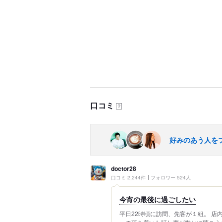
口コミ
？
好みのあう人を
doctor28
口コミ 2,244件
フォロワー 524人
今宵の最後に過ごしたい
平日22時頃に訪問、先客が１組。 