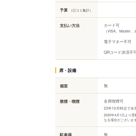
予算
（口コミ集計）
カード可
支払い方法
（VISA、Master、
電子マネー不可
QRコード決済不
席・設備
無
個室
全席喫煙可
禁煙・喫煙
23年10月時点で全
2020年4月1日よ
なる場合がございま
無
駐車場