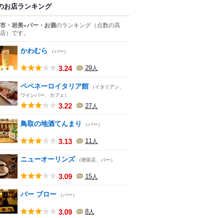
のお店ランキング
市・岩美×バー・お酒
のランキング
（点数の高
店）
です。
かわむら
（バー）
3.24
29
人
ペペネーロイタリア館
（イタリアン、
ワインバー、カフェ）
3.22
27
人
鳥取の地酒てんまり
（バー）
3.13
11
人
ニューオーリンズ
（喫茶店、バー）
3.09
15
人
バー ブロー
（バー）
3.09
8
人