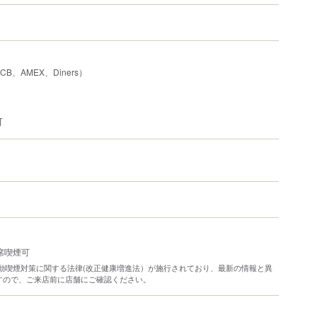
JCB、AMEX、Diners）
可
席喫煙可
り受動喫煙対策に関する法律(改正健康増進法）が施行されており、最新の情報と異
すので、ご来店前に店舗にご確認ください。