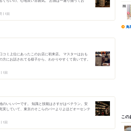
るくらいの、心地良い雰囲気。 お酒は一通り揃ってお
問
1回
鳥
口コミ上位にあったこのお店に初来店。 マスターはおも
の方にお話されてる様子から、わかりやすくて良いです。
1回
地のいいバーです。 知識と技能はさすがはベテラン。安
充実していて、東京のそこらのバーよりよほどオーセンテ
この
1回