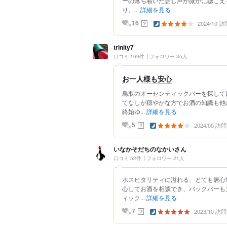
ーの落ち着いた話し声が微かに聴こえ
り、...
詳細を見る
2024/10 訪
？
16
trinity7
口コミ 169件
フォロワー 35人
お一人様も安心
鳥取のオーセンティックバーを探して
てなしが穏やかな方でお酒の知識も他
終始ゆ...
詳細を見る
2024/05 訪問
？
5
いなかそだちのなかいさん
口コミ 52件
フォロワー 21人
ホスピタリティに溢れる、とても居心
心してお酒を相談でき、バックバーも
ィック...
詳細を見る
2023/10 訪問
？
7