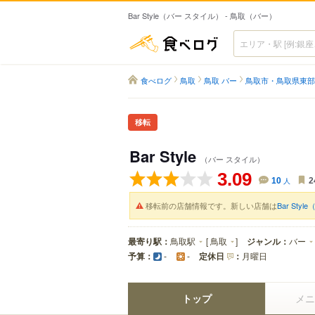
Bar Style（バー スタイル） - 鳥取（バー）
食べログ
食べログ
鳥取
鳥取 バー
鳥取市・鳥取県東部
移転
Bar Style
（バー スタイル）
3.09
10
人
2
移転前の店舗情報です。新しい店舗は
Bar Sty
最寄り駅：
鳥取駅
[
鳥取
]
ジャンル：
バー
予算：
定休日
：
月曜日
-
-
トップ
メニ