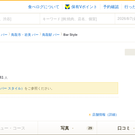
食べログについて
保有Vポイント
予約確認
行っ
 バー
鳥取市・岩美 バー
鳥取駅 バー
Bar Style
41
人
le（バー スタイル）
をご参照ください。
店舗情報（詳細）
ュー・コース
写真
口コミ
29