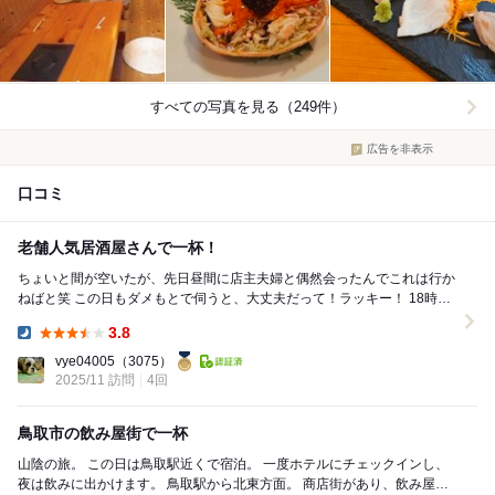
すべての写真を見る（249件）
広告を非表示
口コミ
老舗人気居酒屋さんで一杯！
ちょいと間が空いたが、先日昼間に店主夫婦と偶然会ったんでこれは行か
ねばと笑 この日もダメもとで伺うと、大丈夫だって！ラッキー！ 18時10
分ごろ、先客1組、空いてたカウンター席...
3.8
Dinner:
vye04005
（3075）
2025/11 訪問
4回
鳥取市の飲み屋街で一杯
山陰の旅。 この日は鳥取駅近くで宿泊。 一度ホテルにチェックインし、
夜は飲みに出かけます。 鳥取駅から北東方面。 商店街があり、飲み屋街