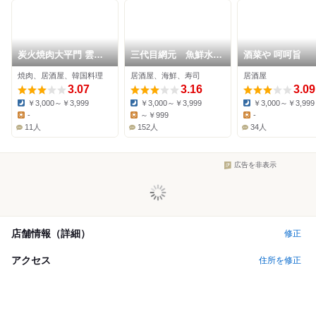
炭火焼肉大平門 雲山
三代目網元 魚鮮水産
酒菜や 呵呵旨
店
シャミネ鳥取店
焼肉、居酒屋、韓国料理
居酒屋、海鮮、寿司
居酒屋
3.07
3.16
3.09
￥3,000～￥3,999
￥3,000～￥3,999
￥3,000～￥3,999
Dinner:
Dinner:
Dinner:
-
～￥999
-
Lunch:
Lunch:
Lunch:
11人
152人
34人
広告を非表示
店舗情報（詳細）
修正
アクセス
住所を修正