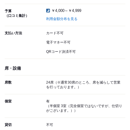
￥4,000～￥4,999
予算
（口コミ集計）
利用金額分布を見る
支払い方法
カード不可
電子マネー不可
QRコード決済不可
席・設備
席数
24席（※通常30席のところ、席を減らして営業
を行っております。）
個室
有
（半個室 3室（完全個室ではないですが、仕切り
がございます。））
貸切
不可