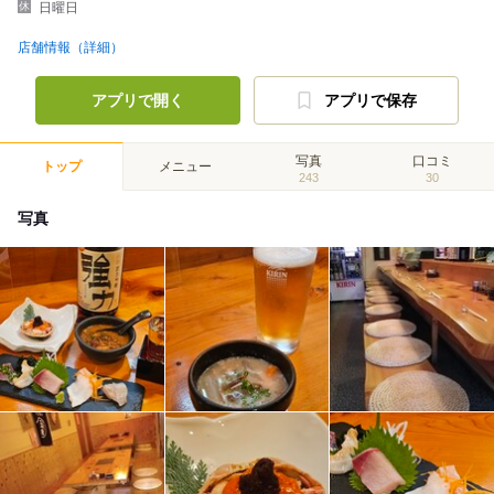
日曜日
店舗情報（詳細）
アプリで開く
アプリで保存
写真
口コミ
トップ
メニュー
243
30
写真