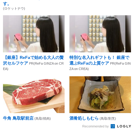
す。
(ロケットナウ)
【銀座】ReFaで始める大人の贅
特別な名入れギフトも！ 銀座で
沢セルフケア
選ぶReFaの上質ケア
PR(ReFa GINZA on CR
PR(ReFa GIN
EA)
ZA on CREA)
牛角 鳥取駅前店
酒肴処しもむら
(鳥取/焼肉)
(鳥取/割烹)
Recommended by