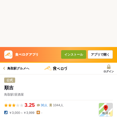
コースで使えるクーポン
戻る
クーポンを利用せず予約する
インストール
アプリで開く
鳥取駅グルメへ
ログイン
公式
順吉
鳥取駅/居酒屋
3.25
30
人
1044
人
￥3,000～￥3,999
-