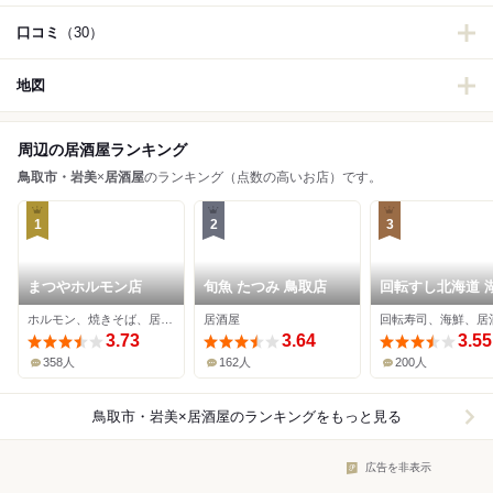
口コミ
（30）
地図
周辺の居酒屋ランキング
鳥取市・岩美
×
居酒屋
のランキング（点数の高いお店）です。
1
2
3
まつやホルモン店
旬魚 たつみ 鳥取店
回転すし北海道 
店
ホルモン、焼きそば、居酒屋
居酒屋
回転寿司、海鮮、居
3.73
3.64
3.55
358人
162人
200人
鳥取市・岩美×居酒屋
のランキングをもっと見る
広告を非表示