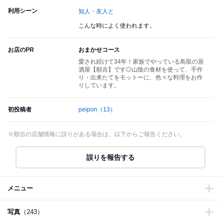
利用シーン
知人・友人と
こんな時によく使われます。
お店のPR
おまかせコース
愛され続けて34年！家族でやっている鳥取の居
酒屋【順吉】です◎山陰の食材を使って、手作
り・出来たてをモットーに、色々な料理をお作
りしています。
初投稿者
peipon
（13）
※順吉の店舗情報に誤りがある場合は、以下からご報告ください。
誤りを報告する
メニュー
写真
（243）