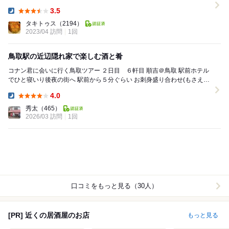
があります。 うろついてみまし...
3.5
Dinner:
タキトゥス
（2194）
2023/04 訪問
1回
鳥取駅の近辺隠れ家で楽しむ酒と肴
コナン君に会いに行く鳥取ツアー ２日目 ６軒目 順吉＠鳥取 駅前ホテル
でひと寝いり後夜の街へ 駅前から５分ぐらい お刺身盛り合わせ(もさえ
び・ホタルイカ・まるご・白いか・...
4.0
Dinner:
秀太
（465）
2026/03 訪問
1回
口コミをもっと見る（30人）
[PR] 近くの居酒屋のお店
もっと見る