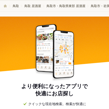
鳥取
鳥取 居酒屋
鳥取市・鳥取県東部 居酒屋
鳥取市・岩美
より便利になったアプリで
快適にお店探し
クイックな現在地検索。検索が快適に