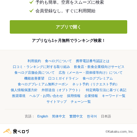
予約も簡単。空席をスムーズに検索
会員登録なし。すぐに利用開始
アプリで開く
アプリなら1ヶ月無料でランキング検索！
利用規約
食べログについて
携帯電話番号認証とは
口コミ・ランキングに対する取り組み
飲食店・飲食企業様向けサービス
食べログ店舗会員について
広告（メーカー・団体様等向け）について
機能改善要望
口コミガイドライン
食べログプレミアム
食べログプレミアム無料クーポン
ネット予約（リクエスト予約）
個人情報保護方針
外部送信（オプトアウト）
特定商取引法に基づく表記
推奨環境
ヘルプ・お問い合わせ
採用情報
企業情報
キーワード一覧
サイトマップ
チェーン一覧
言語：
English
简体中文
繁體中文
한국어
日本語
©Kakaku.com, Inc.