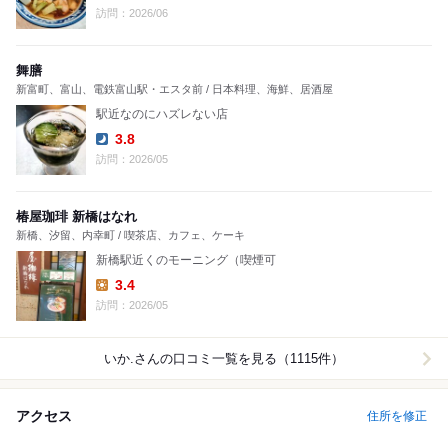
Lunch:
訪問：2026/06
舞膳
新富町、富山、電鉄富山駅・エスタ前 / 日本料理、海鮮、居酒屋
駅近なのにハズレない店
3.8
Dinner:
訪問：2026/05
椿屋珈琲 新橋はなれ
新橋、汐留、内幸町 / 喫茶店、カフェ、ケーキ
新橋駅近くのモーニング（喫煙可
3.4
Lunch:
訪問：2026/05
いか.
さんの口コミ一覧を見る（1115件）
アクセス
住所を修正