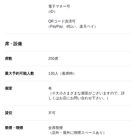
電子マネー可
（iD）
QRコード決済可
（PayPay、d払い、楽天ペイ）
席・設備
席数
250席
最大予約可能人数
130人（着席時）
個室
有
（※大小さまざまな個室がございますので、詳
しくはお店にお問い合わせ下さい。）
貸切
不可
禁煙・喫煙
全席禁煙
（店外・屋外に喫煙スペースあり）