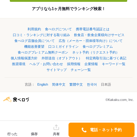
アプリなら1ヶ月無料でランキング検索！
利用規約
食べログについて
携帯電話番号認証とは
口コミ・ランキングに対する取り組み
飲食店・飲食企業様向けサービス
食べログ店舗会員について
広告（メーカー・団体様等向け）について
機能改善要望
口コミガイドライン
食べログプレミアム
食べログプレミアム無料クーポン
ネット予約（リクエスト予約）
個人情報保護方針
外部送信（オプトアウト）
特定商取引法に基づく表記
推奨環境
ヘルプ・お問い合わせ
採用情報
企業情報
キーワード一覧
サイトマップ
チェーン一覧
言語：
English
简体中文
繁體中文
한국어
日本語
©Kakaku.com, Inc.
電話・ネット予約
行った
保存
共有