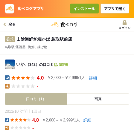
インストール
アプリで開く
戻る
ログイン
山陰海鮮炉端かば 鳥取駅前店
公式
鳥取駅/居酒屋､ 海鮮､ 揚げ物
いか.
（342）の口コミ
認証済
4.0
￥2,000～￥2,999/1人
詳細
Dinner
-
Lunch
口コミ（1）
写真
2011/10 訪問
1回目
4.0
￥2,000～￥2,999/1人
詳細
Dinner
-
Lunch