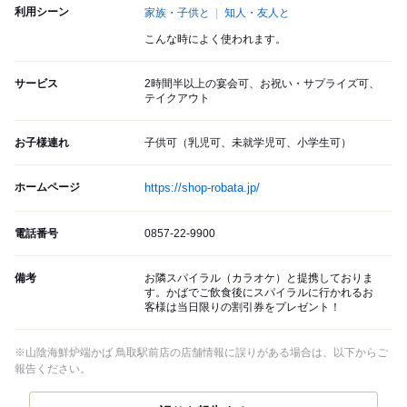
利用シーン
家族・子供と
知人・友人と
こんな時によく使われます。
サービス
2時間半以上の宴会可、お祝い・サプライズ可、
テイクアウト
お子様連れ
子供可（乳児可、未就学児可、小学生可）
ホームページ
https://shop-robata.jp/
電話番号
0857-22-9900
備考
お隣スパイラル（カラオケ）と提携しておりま
す。かばでご飲食後にスパイラルに行かれるお
客様は当日限りの割引券をプレゼント！
※山陰海鮮炉端かば 鳥取駅前店の店舗情報に誤りがある場合は、以下からご
報告ください。