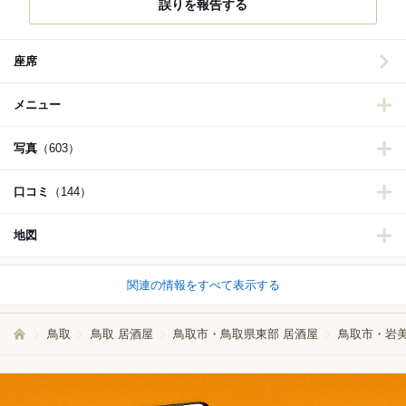
誤りを報告する
座席
メニュー
写真
（603）
口コミ
（144）
地図
関連の情報をすべて表示する
鳥取
鳥取 居酒屋
鳥取市・鳥取県東部 居酒屋
鳥取市・岩美