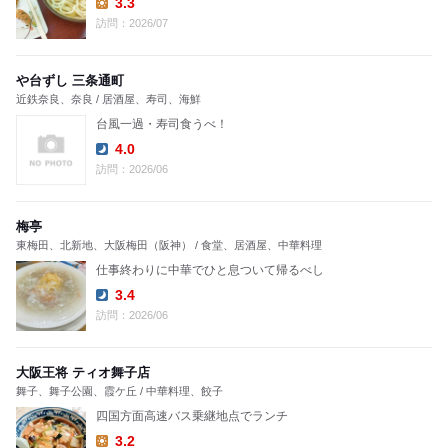
3.3
Lunch:
訪問：2026/07
や台ずし 三条通町
近鉄奈良、奈良 / 居酒屋、寿司、海鮮
台風一過・寿司食うべ！
4.0
Dinner:
訪問：2026/06
梅亭
東梅田、北新地、大阪梅田（阪神） / 食堂、居酒屋、中華料理
仕事終わりに中華でひと息ついて帰るべし
3.4
Dinner:
訪問：2026/06
大阪王将 ティオ舞子店
舞子、舞子公園、霞ケ丘 / 中華料理、餃子
四国方面高速バス乗継地点でランチ
3.2