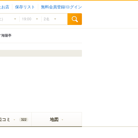
たお店
保存リスト
無料会員登録/ログイン
す海陽亭
口コミ
地図
322