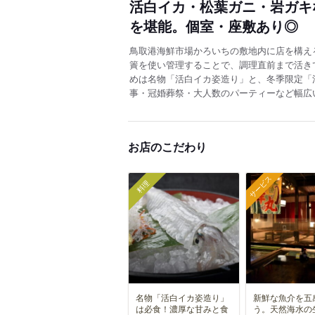
活白イカ・松葉ガニ・岩ガキ
を堪能。個室・座敷あり◎
鳥取港海鮮市場かろいちの敷地内に店を構え
簀を使い管理することで、調理直前まで活き
めは名物「活白イカ姿造り」と、冬季限定「
事・冠婚葬祭・大人数のパーティーなど幅広
お店のこだわり
サービス
料理
名物「活白イカ姿造り」
新鮮な魚介を五
は必食！濃厚な甘みと食
う。天然海水の