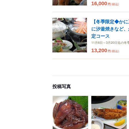
16,000
円
(税込)
【冬季限定◆かに
に汐釜焼きなど、か
定コース
11月6日～3月20日迄の
13,200
円
(税込)
投稿写真