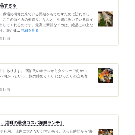
絶品すぎる
、職場の研修に来ている同期をもてなすために訪れまし
、ここの白イカの姿造り。なんと、生簀に泳いでいる白イ
出してくれるのです。最高に新鮮なイカは、絶品この上な
、箸が止...
詳細を見る
問
1回
中にあります。 宿泊先のホテルからタクシーで向かい、
港へ向かうという、旅の締めくくり にぴったりの立ち寄
問
1回
く、港町の最強コスパ海鮮ランチ］
チ利用。 店内に大きないけすがあり、入った瞬間から“海