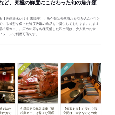
など、究極の鮮度にこだわった旬の魚介類
る【天然海水いけす 海陽亭】。魚介類は天然海水を引き込んだ生け
ている状態を保った鮮度抜群の逸品をご提供しております。おすす
活松葉ガニ」。広めの席を各種完備した和空間は、少人数のお食
いシーンで利用可能です。
料理
空間
感で味わ
冬季限定◎鳥取県産「活
【個室あり】心安らぐ和
生け簀で
松葉ガニ」は様々な調理
空間は、大切な方との食