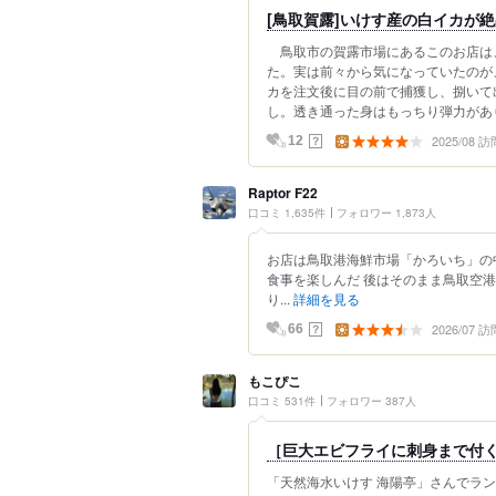
[鳥取賀露]いけす産の白イカが
鳥取市の賀露市場にあるこのお店は
た。実は前々から気になっていたのが
カを注文後に目の前で捕獲し、捌いて
し。透き通った身はもっちり弾力があり
2025/08 訪
？
12
Raptor F22
口コミ 1,635件
フォロワー 1,873人
お店は鳥取港海鮮市場「かろいち」の
食事を楽しんだ 後はそのまま鳥取空
り...
詳細を見る
2026/07 訪
？
66
もこぴこ
口コミ 531件
フォロワー 387人
［巨大エビフライに刺身まで付
「天然海水いけす 海陽亭」さんでラン