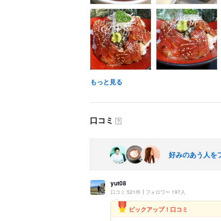
もっと見る
口コミ
？
好みのあう人を
yut08
口コミ 521件
フォロワー 197人
ピックアップ！口コミ