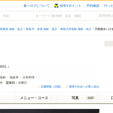
食べログについて
保有Vポイント
予約確認
行っ
県東部 海鮮・魚介
鳥取市・岩美 海鮮・魚介
鳥取大学前駅 海鮮・魚介
天然海水いけ
8651
人
海鮮
海鮮丼
日本料理
定休日：
水曜日
99
店舗情報（詳細）
環境や社会への取り組み
メニュー・コース
写真
1327