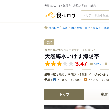
天然海水いけす海陽亭 - 鳥取大学前（海鮮）
食べログ
食べログ
鳥取
鳥取 海鮮・魚介
鳥取市・鳥取
公式
鮮度抜群の魚介類を五感でじっくり味わう
天然海水いけす海陽亭
3.47
322
人
最寄り駅：
鳥取大学前駅
[
鳥取
]
ジャンル：
予算：
￥2,000～￥2,999
￥2,000～￥2,9
トップ
座席