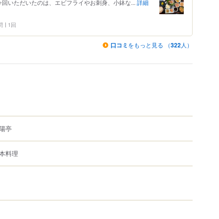
今回いただいたのは、エビフライやお刺身、小鉢な...
詳細
問
1回
口コミ
をもっと見る （
322
人）
陽亭
本料理