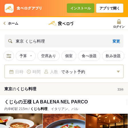
インストール
アプリで開く
ホーム
ログイン
変更
東京 くじら料理
予算
空席あり
個室
食べ放題
飲み放題
日時
時間
人数
でネット予約
東京
の
くじら料理
33
件
くじらの王様 LA BALENA NEL PARCO
内幸町駅 215m /
くじら料理
、イタリアン、バル