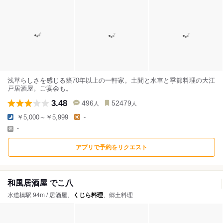
浅草らしさを感じる築70年以上の一軒家。土間と水車と季節料理の大江
戸居酒屋。ご宴会も。
3.48
496
52479
人
人
￥5,000～￥5,999
-
-
アプリで予約をリクエスト
和風居酒屋 でこ八
水道橋駅 94m / 居酒屋、
くじら料理
、郷土料理