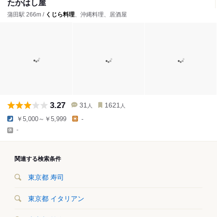
たかはし屋
蒲田駅 266m /
くじら料理
、沖縄料理、居酒屋
3.27
31
1621
人
人
￥5,000～￥5,999
-
-
関連する検索条件
東京都 寿司
東京都 イタリアン