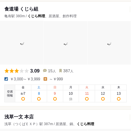
食道場 くじら組
亀有駅 380m /
くじら料理
、居酒屋、創作料理
3.09
15
387
人
人
￥3,000～￥3,999
～￥999
金
土
日
月
火
水
木
空席
7
8
9
10
11
12
13
8
/
情報
浅草一文 本店
浅草（つくばＥＸＰ）駅 387m / 居酒屋、鍋、
くじら料理