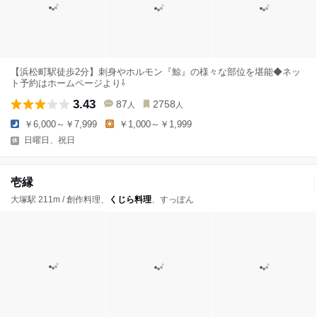
【浜松町駅徒歩2分】刺身やホルモン『鯨』の様々な部位を堪能◆ネッ
ト予約はホームページより⇩
3.43
87
2758
人
人
￥6,000～￥7,999
￥1,000～￥1,999
日曜日、祝日
壱縁
大塚駅 211m / 創作料理、
くじら料理
、すっぽん