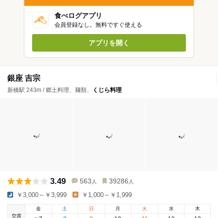
食べログアプリ
会員登録なし。無料ですぐ使える
アプリを開く
銀座 吉宗
新橋駅 243m / 郷土料理、麺類、
くじら料理
3.49
563
39286
人
人
￥3,000～￥3,999
￥1,000～￥1,999
金
土
日
月
火
水
木
空席