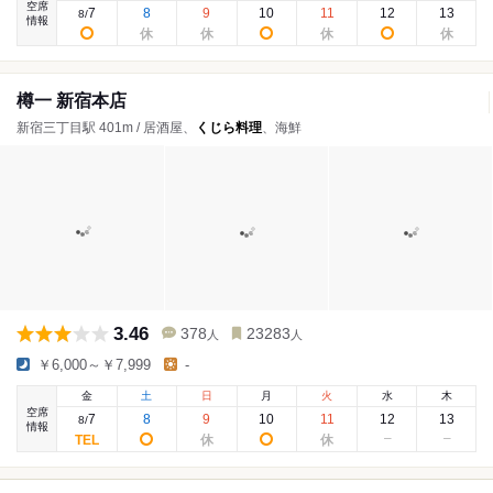
空席
7
8
9
10
11
12
13
8
/
情報
樽一 新宿本店
新宿三丁目駅 401m / 居酒屋、
くじら料理
、海鮮
3.46
378
23283
人
人
￥6,000～￥7,999
-
金
土
日
月
火
水
木
空席
7
8
9
10
11
12
13
8
/
情報