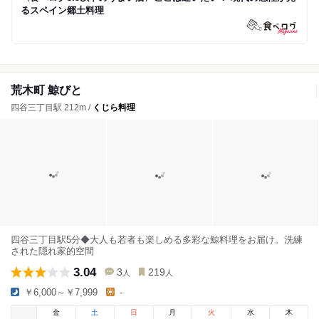
るスペイン郷土料理
荒木町 鯨びと
四谷三丁目駅 212m /
くじら料理
四谷三丁目駅5分◆大人も若者も楽しめる多彩な鯨料理をお届け。洗練
された隠れ家的空間
3.04
3
219
人
人
￥6,000～￥7,999
-
金
土
日
月
火
水
木