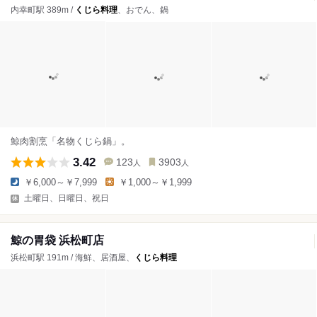
内幸町駅 389m /
くじら料理
、おでん、鍋
鯨肉割烹「名物くじら鍋」。
3.42
123
3903
人
人
￥6,000～￥7,999
￥1,000～￥1,999
土曜日、日曜日、祝日
鯨の胃袋 浜松町店
浜松町駅 191m / 海鮮、居酒屋、
くじら料理