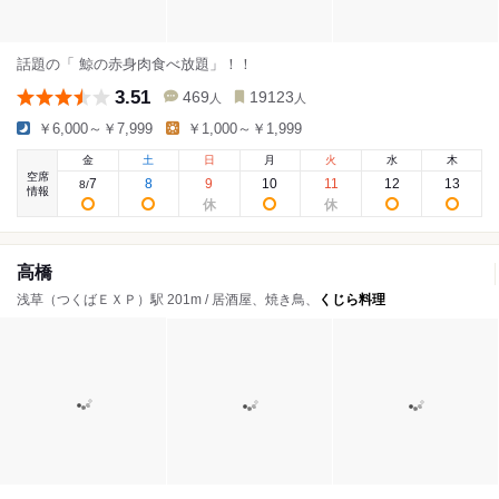
話題の「 鯨の赤身肉食べ放題」！！
3.51
469
19123
人
人
￥6,000～￥7,999
￥1,000～￥1,999
金
土
日
月
火
水
木
空席
7
8
9
10
11
12
13
8
/
情報
高橋
浅草（つくばＥＸＰ）駅 201m / 居酒屋、焼き鳥、
くじら料理