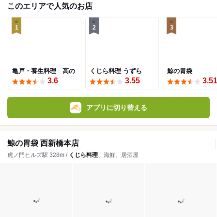
このエリアで人気のお店
1
2
3
亀戸・養生料理 高の
くじら料理 うずら
鯨の胃袋
3.6
3.55
3.5
アプリに切り替える
鯨の胃袋 西新橋本店
虎ノ門ヒルズ駅 328m /
くじら料理
、海鮮、居酒屋