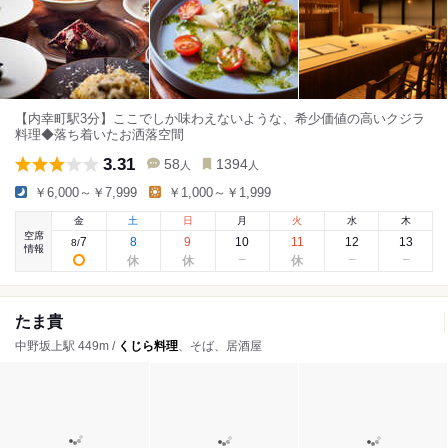
【内幸町駅3分】ここでしか味わえないような、希少価値の高いクジラ
料理◆落ち着いたお洒落空間
3.31
58
1394
人
人
￥6,000～￥7,999
￥1,000～￥1,999
金
土
日
月
火
水
木
空席
7
8
9
10
11
12
13
8
/
情報
たま貴
中野坂上駅 449m /
くじら料理
、そば、居酒屋