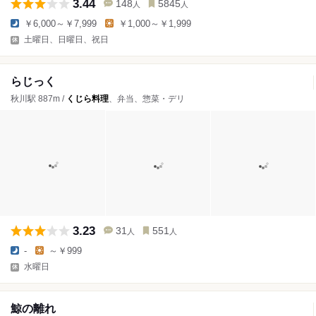
3.44
148
5845
人
人
￥6,000～￥7,999
￥1,000～￥1,999
土曜日、日曜日、祝日
らじっく
秋川駅 887m /
くじら料理
、弁当、惣菜・デリ
3.23
31
551
人
人
-
～￥999
水曜日
鯨の離れ