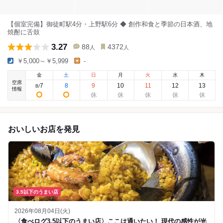
【個室完備】御徒町駅4分・上野駅6分 ◆ 創作和食と季節の日本酒、地
焼酎に舌鼓
3.27
88
4372
人
人
￥5,000～￥5,999
-
金
土
日
月
火
水
木
空席
7
8
9
10
11
12
13
8
/
情報
おいしいお店を発見
3.5以下のうまい店
2026年08月04日(火)
〈食べログ3.5以下のうまい店〉ここは通いたい！ 現代の感性が光