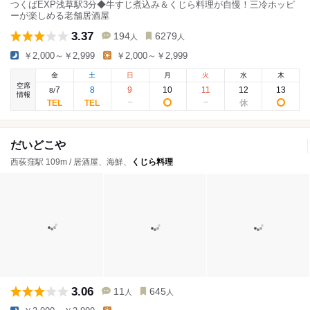
つくばEXP浅草駅3分◆牛すじ煮込み＆くじら料理が自慢！三冷ホッピ
ーが楽しめる老舗居酒屋
3.37
194
6279
人
人
￥2,000～￥2,999
￥2,000～￥2,999
金
土
日
月
火
水
木
空席
7
8
9
10
11
12
13
8
/
情報
だいどこや
西荻窪駅 109m / 居酒屋、海鮮、
くじら料理
3.06
11
645
人
人