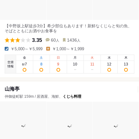
【中野坂上駅徒歩3分】希少部位もあります！新鮮なくじらと旬の魚、
そばとともにお酒やお食事を
3.35
60
1436
人
人
￥5,000～￥5,999
￥1,000～￥1,999
金
土
日
月
火
水
木
空席
7
8
9
10
11
12
13
8
/
情報
山海亭
仲御徒町駅 159m / 居酒屋、海鮮、
くじら料理