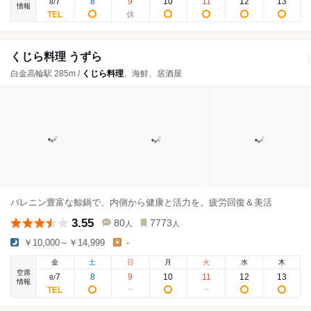
7
8
9
10
11
12
13
8
/
情報
くじら料理 うずら
白金高輪駅 285m /
くじら料理
、海鮮、居酒屋
バレニン豊富な鯨鍋で、内側から健康と活力を。疲労回復＆美活
3.55
80
7773
人
人
￥10,000～￥14,999
-
金
土
日
月
火
水
木
空席
7
8
9
10
11
12
13
8
/
情報