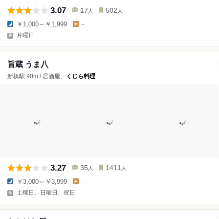
3.07
17
502
人
人
￥1,000～￥1,999
-
月曜日
旨蔵 うま八
新橋駅 90m / 居酒屋、
くじら料理
3.27
35
1411
人
人
￥3,000～￥3,999
-
土曜日、日曜日、祝日