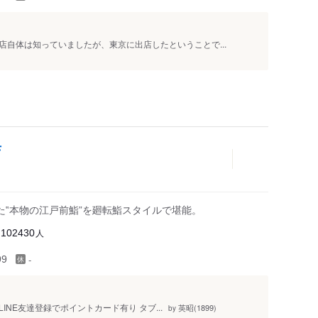
自体は知っていましたが、東京に出店したということで...
店
た‟本物の江戸前鮨”を廻転鮨スタイルで堪能。
人
102430
-
99
INE友達登録でポイントカード有り タブ...
英昭(1899)
by