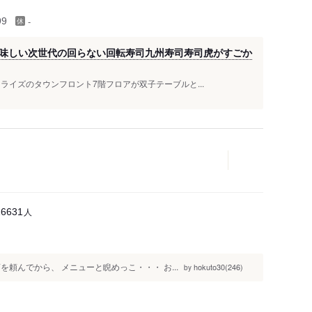
-
99
味しい次世代の回らない回転寿司九州寿司寿司虎がすごか
ライズのタウンフロント7階フロアが双子テーブルと...
人
16631
頼んでから、 メニューと睨めっこ・・・ お...
hokuto30(246)
by