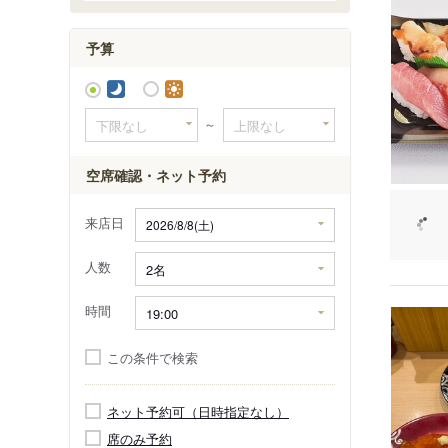
六本木・
赤坂・永
予算
～
空席確認・ネット予約
来店日
人数
時間
この条件で検索
ネット予約可（日時指定なし）
席のみ予約