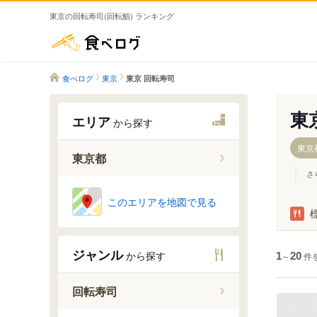
東京の回転寿司(回転鮨) ランキング
食べログ
食べログ
東京
東京 回転寿司
東
エリア
から探す
東京
東京都
さ
このエリアを地図で見る
銀座・新
東京・日
渋谷・恵
ジャンル
から探す
1
～
20
件
新宿・代
池袋～高
回転寿司
原宿・表