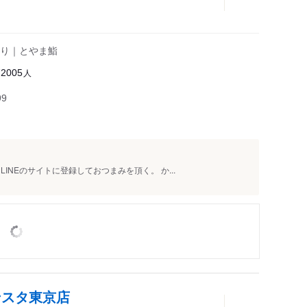
り｜とやま鮨
人
72005
99
INEのサイトに登録しておつまみを頂く。 か...
ンスタ東京店