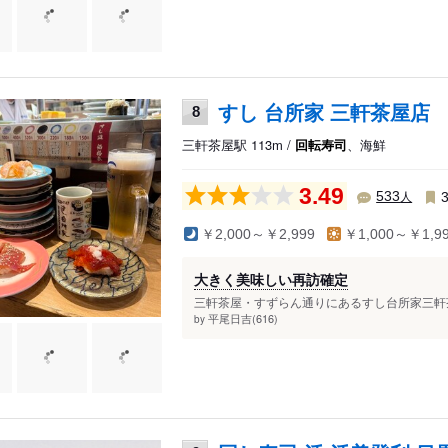
すし 台所家 三軒茶屋店
8
三軒茶屋駅 113m /
回転寿司
、海鮮
3.49
人
533
￥2,000～￥2,999
￥1,000～￥1,9
大きく美味しい再訪確定
三軒茶屋・すずらん通りにあるすし台所家三軒茶
平尾日吉(616)
by