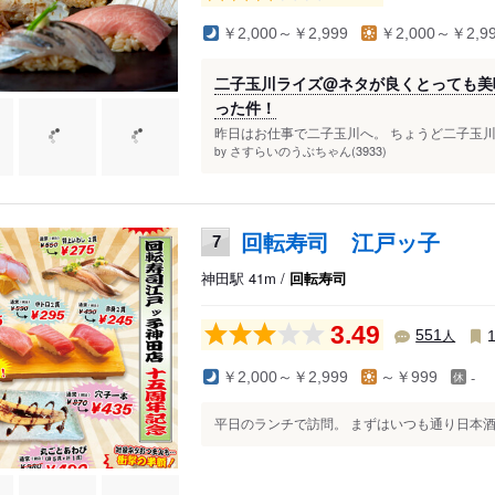
￥2,000～￥2,999
￥2,000～￥2,9
二子玉川ライズ@ネタが良くとっても美
った件！
昨日はお仕事で二子玉川へ。 ちょうど二子玉川
さすらいのうぶちゃん(3933)
by
回転寿司 江戸ッ子
7
神田駅 41m /
回転寿司
3.49
人
551
-
￥2,000～￥2,999
～￥999
平日のランチで訪問。 まずはいつも通り日本酒を