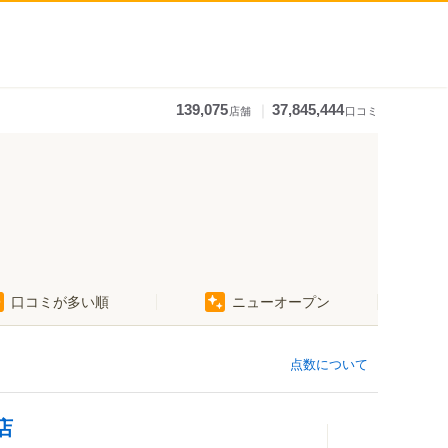
｜
139,075
37,845,444
店舗
口コミ
小金井・国分寺・国立
口コミが多い順
ニューオープン
調布・府中・狛江
町田・稲城・多摩
点数について
西東京市周辺
立川市・八王子市周辺
店
福生・青梅周辺