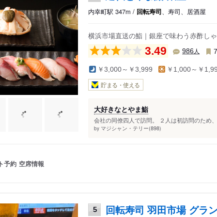
内幸町駅 347m /
回転寿司
、寿司、居酒屋
横浜市場直送の鮨｜銀座で味わう赤酢しゃ
3.49
人
986
￥3,000～￥3,999
￥1,000～￥1,9
貯まる・使える
大好きなとやま鮨
会社の同僚四人で訪問。 ２人は初訪問のため、L
マジシャン・テリー(898)
by
ト予約
空席情報
回転寿司 羽田市場 グラ
5