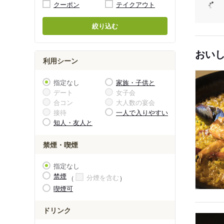
クーポン
テイクアウト
絞り込む
おい
利用シーン
指定なし
家族・子供と
デート
女子会
合コン
大人数の宴会
接待
一人で入りやすい
知人・友人と
禁煙・喫煙
指定なし
禁煙
分煙を含む
喫煙可
ドリンク