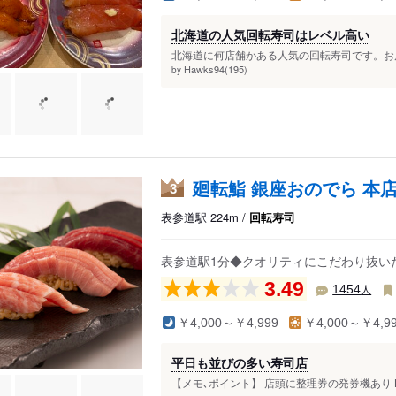
北海道の人気回転寿司はレベル高い
北海道に何店舗かある人気の回転寿司です。お店
Hawks94(195)
by
廻転鮨 銀座おのでら 本
3
表参道駅 224m /
回転寿司
表参道駅1分◆クオリティにこだわり抜い
3.49
人
1454
￥4,000～￥4,999
￥4,000～￥4,9
平日も並びの多い寿司店
【メモ､ポイント】 店頭に整理券の発券機あり L