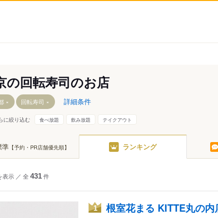
京の回転寿司のお店
詳細条件
都
回転寿司
らに絞り込む
食べ放題
飲み放題
テイクアウト
橋・有楽町
四ツ谷・市ヶ谷・飯田橋
大井・蒲田
標準
ランキング
【予約・PR店舗優先順】
本橋
秋葉原・神田・水道橋
東急沿線
比寿・代官山
上野・浅草・日暮里
京王・小田急沿線
を表示
／
全
431
件
々木・大久保
浜松町・田町・品川
中野～西荻窪
田馬場・早稲田
目黒・白金・五反田
西武沿線
根室花まる KITTE丸の内
参道・青山
大塚・巣鴨・駒込・赤羽
板橋・東武沿線
1