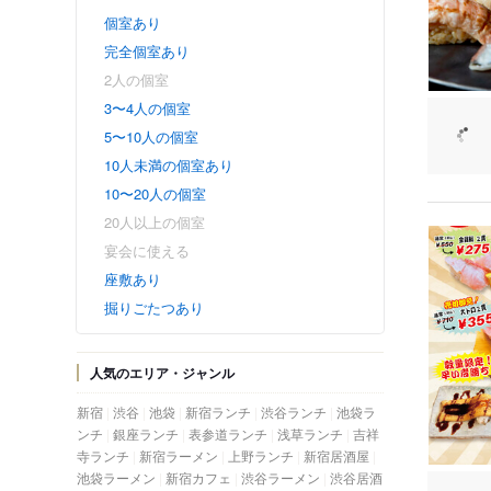
個室あり
完全個室あり
2人の個室
3〜4人の個室
5〜10人の個室
10人未満の個室あり
10〜20人の個室
20人以上の個室
宴会に使える
座敷あり
掘りごたつあり
人気のエリア・ジャンル
新宿
渋谷
池袋
新宿ランチ
渋谷ランチ
池袋ラ
ンチ
銀座ランチ
表参道ランチ
浅草ランチ
吉祥
寺ランチ
新宿ラーメン
上野ランチ
新宿居酒屋
池袋ラーメン
新宿カフェ
渋谷ラーメン
渋谷居酒