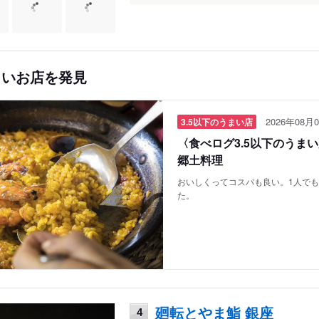
しいお店を発見
2026年08月0
3.5以下のうまい店
〈食べログ3.5以下のうま
郷土料理
おいしくってコスパも良い。1人で
た。
廻転とやま鮨 銀座
4