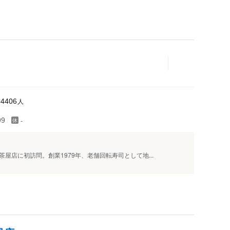
人
34406
-
99
屋店に初訪問。創業1979年、老舗回転寿司として地...