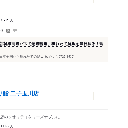
人
17605
-
99
新幹線高速バスで超速輸送。獲れたて鮮魚を当日握る！現
yle 日本全国から獲れたての鮮...
たいら0725(1532)
by
炙り鮨 二子玉川店
店のクオリティをリーズナブルに！
人
31162