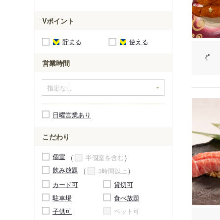
Vポイント
貯まる
使える
営業時間
日曜営業あり
こだわり
個室
半個室を含む
飲み放題
3時間以上
カード可
貸切可
駐車場
食べ放題
子供可
ペット可