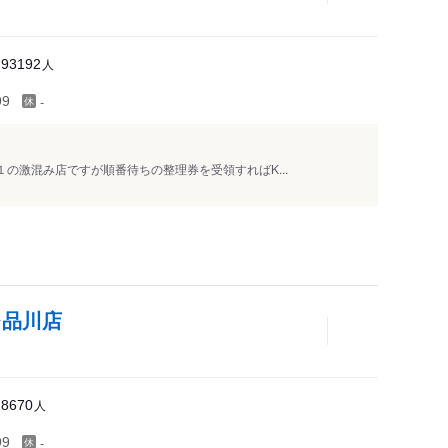
伊豆諸島・小笠原
人
93192
-
99
１の激混み店ですが順番待ちの整理券を受領すればK...
レ品川店
人
18670
-
99