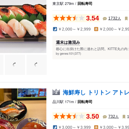
麻布・広尾
両国・錦糸町・小岩
千住・綾瀬・葛飾
東京駅 279m /
回転寿司
田町・溜池
築地・湾岸・お台場
吉祥寺・三鷹・武蔵境
3.54
人
1732
￥2,000～￥2,999
￥2,000～￥2,9
週末は激混み
都心に出掛けた際に連れと訪問。KITTE丸の内
genes101(377)
by
海鮮寿し トリトン アト
2
品川駅 171m /
回転寿司
3.50
人
732
￥3,000～￥3,999
￥3,000～￥3,9