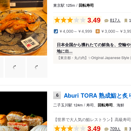
東京駅 125m /
回転寿司
3.49
人
817
￥4,000～￥4,999
￥3,000～￥3,9
日本全国から獲れたての鮮魚を、空輸や
地に出...
【東京都・丸の内】✨Original Japanese St
Aburi TORA 熟成鮨と
6
二子玉川駅 124m / 寿司、
回転寿司
、海鮮
【世界で大人気の鮨レストラン】高級寿司
3.49
人
709