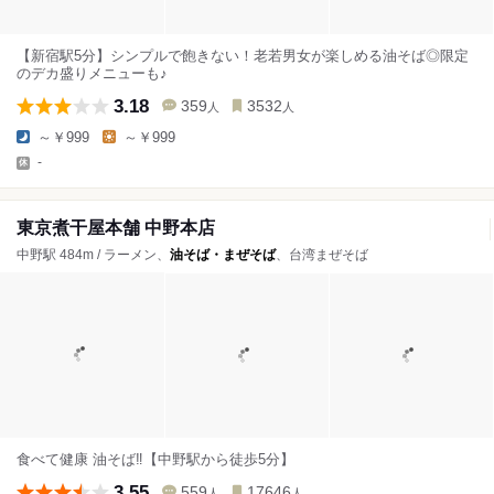
【新宿駅5分】シンプルで飽きない！老若男女が楽しめる油そば◎限定
のデカ盛りメニューも♪
3.18
359
3532
人
人
～￥999
～￥999
-
東京煮干屋本舗 中野本店
中野駅 484m / ラーメン、
油そば・まぜそば
、台湾まぜそば
食べて健康 油そば‼️【中野駅から徒歩5分】
3.55
559
17646
人
人