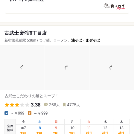
古武士 新宿6丁目店
新宿御苑前駅 538m / つけ麺、ラーメン、
油そば・まぜそば
古武士こだわりの麺とスープ！
3.38
266
4775
人
人
～￥999
～￥999
金
土
日
月
火
水
木
空席
7
8
9
10
11
12
13
8
/
情報
1
1
1
残
残
残