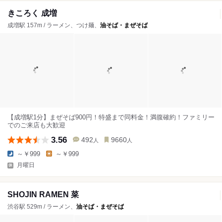
きころく 成増
成増駅 157m / ラーメン、つけ麺、
油そば・まぜそば
【成増駅1分】まぜそば900円！特盛まで同料金！満腹確約！ファミリー
でのご来店も大歓迎
3.56
492
9660
人
人
～￥999
～￥999
月曜日
SHOJIN RAMEN 菜
渋谷駅 529m / ラーメン、
油そば・まぜそば