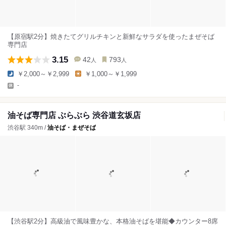
【原宿駅2分】焼きたてグリルチキンと新鮮なサラダを使ったまぜそば
専門店
3.15
42
793
人
人
￥2,000～￥2,999
￥1,000～￥1,999
-
油そば専門店 ぶらぶら 渋谷道玄坂店
渋谷駅 340m /
油そば・まぜそば
【渋谷駅2分】高級油で風味豊かな、本格油そばを堪能◆カウンター8席