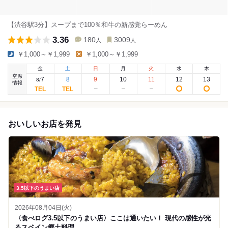
【渋谷駅3分】スープまで100％和牛の新感覚らーめん
3.36
180
3009
人
人
￥1,000～￥1,999
￥1,000～￥1,999
金
土
日
月
火
水
木
空席
7
8
9
10
11
12
13
8
/
情報
おいしいお店を発見
3.5以下のうまい店
2026年08月04日(火)
〈食べログ3.5以下のうまい店〉ここは通いたい！ 現代の感性が光
るスペイン郷土料理