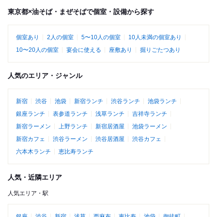
東京都×油そば・まぜそばで個室・設備から探す
個室あり
2人の個室
5〜10人の個室
10人未満の個室あり
10〜20人の個室
宴会に使える
座敷あり
掘りごたつあり
人気のエリア・ジャンル
新宿
渋谷
池袋
新宿ランチ
渋谷ランチ
池袋ランチ
銀座ランチ
表参道ランチ
浅草ランチ
吉祥寺ランチ
新宿ラーメン
上野ランチ
新宿居酒屋
池袋ラーメン
新宿カフェ
渋谷ラーメン
渋谷居酒屋
渋谷カフェ
六本木ランチ
恵比寿ランチ
人気・近隣エリア
人気エリア・駅
銀座
渋谷
新宿
浅草
西麻布
恵比寿
池袋
御徒町