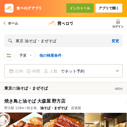
インストール
アプリで開く
ホーム
ログイン
変更
東京 油そば・まぜそば
予算
他の検索条件
日時
時間
人数
でネット予約
東京
の
油そば・まぜそば
485
件
焼き鳥と油そば 大森屋 野方店
野方駅 128m / 焼き鳥、
油そば・まぜそば
、居酒屋