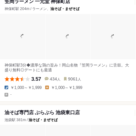
笠岡ラーメン 一元堂 神保町店
神保町駅 204m / ラーメン、
油そば・まぜそば
神保町駅3分◆濃厚な鶏の旨み！岡山名物『笠岡ラーメン』に舌鼓。大
盛り無料◎デートにも最適
3.57
434
9061
人
人
￥1,000～￥1,999
￥1,000～￥1,999
-
油そば専門店 ぶらぶら 池袋東口店
池袋駅 381m /
油そば・まぜそば