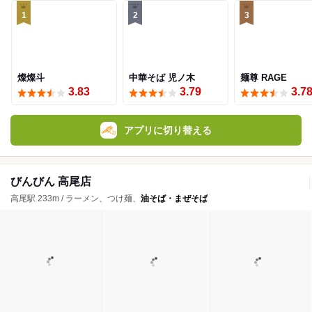
1
2
3
燦燦斗
中華そば 児ノ木
麺尊 RAGE
3.83
3.79
3.7
アプリに切り替える
びんびん 高尾店
高尾駅 233m / ラーメン、つけ麺、
油そば・まぜそば