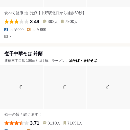
食べて健康 油そば❗️【中野駅北口から徒歩30秒】
3.49
392
7900
人
人
～￥999
～￥999
-
煮干中華そば 鈴蘭
新宿三丁目駅 189m / つけ麺、ラーメン、
油そば・まぜそば
煮干の旨さ教えます！
3.71
3110
71691
人
人