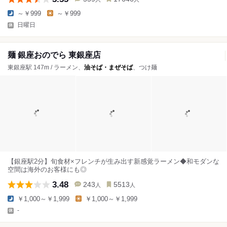
～￥999
～￥999
日曜日
麺 銀座おのでら 東銀座店
東銀座駅 147m / ラーメン、
油そば・まぜそば
、つけ麺
【銀座駅2分】旬食材×フレンチが生み出す新感覚ラーメン◆和モダンな
空間は海外のお客様にも◎
3.48
243
5513
人
人
￥1,000～￥1,999
￥1,000～￥1,999
-