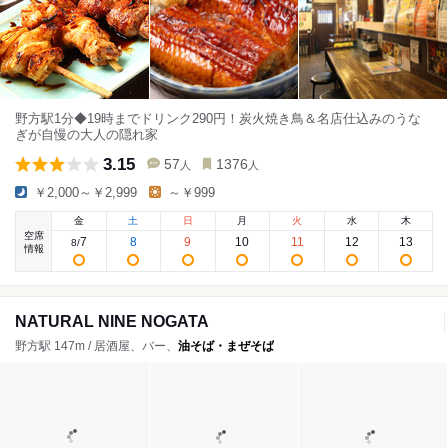
野方駅1分◆19時までドリンク290円！炭火焼き鳥＆名店仕込みのうな
ぎが自慢の大人の隠れ家
3.15
57
1376
人
人
￥2,000～￥2,999
～￥999
金
土
日
月
火
水
木
空席
7
8
9
10
11
12
13
8
/
情報
NATURAL NINE NOGATA
野方駅 147m / 居酒屋、バー、
油そば・まぜそば