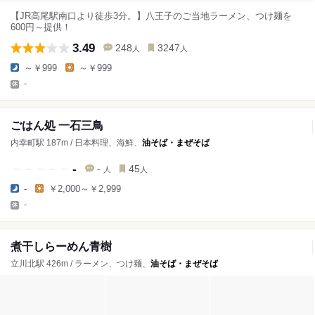
【JR高尾駅南口より徒歩3分。】八王子のご当地ラーメン、つけ麺を
600円～提供！
3.49
248
3247
人
人
～￥999
～￥999
-
ごはん処 一石三鳥
内幸町駅 187m / 日本料理、海鮮、
油そば・まぜそば
-
-
45
人
人
-
￥2,000～￥2,999
-
煮干しらーめん青樹
立川北駅 426m / ラーメン、つけ麺、
油そば・まぜそば