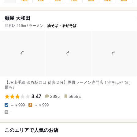
麺屋 大和田
渋谷駅 216m / ラーメン、
油そば・まぜそば
【JR山手線 渋谷駅西口 徒歩２分】豚骨ラーメン専門店！油そばやつけ
麺も♪
3.47
289
5655
人
人
～￥999
～￥999
-
このエリアで人気のお店