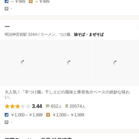
～￥999
～￥999
-
一
明治神宮前駅 324m / ラーメン、つけ麺、
油そば・まぜそば
大人気！『辛つけ麺』干しエビの風味と豚骨魚介ベースの絶妙な味わ
い。
3.44
652
20574
人
人
￥1,000～￥1,999
￥1,000～￥1,999
-