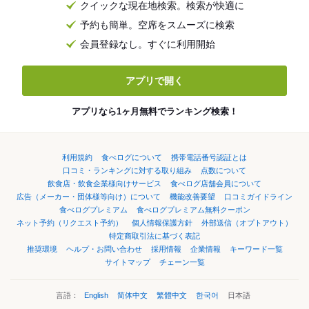
クイックな現在地検索。検索が快適に
予約も簡単。空席をスムーズに検索
会員登録なし。すぐに利用開始
アプリで開く
アプリなら1ヶ月無料でランキング検索！
利用規約
食べログについて
携帯電話番号認証とは
口コミ・ランキングに対する取り組み
点数について
飲食店・飲食企業様向けサービス
食べログ店舗会員について
広告（メーカー・団体様等向け）について
機能改善要望
口コミガイドライン
食べログプレミアム
食べログプレミアム無料クーポン
ネット予約（リクエスト予約）
個人情報保護方針
外部送信（オプトアウト）
特定商取引法に基づく表記
推奨環境
ヘルプ・お問い合わせ
採用情報
企業情報
キーワード一覧
サイトマップ
チェーン一覧
言語：
English
简体中文
繁體中文
한국어
日本語