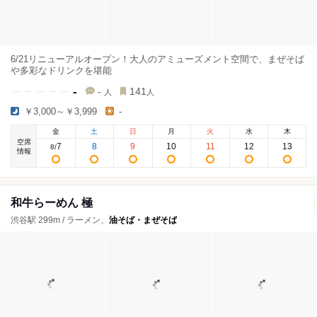
6/21リニューアルオープン！大人のアミューズメント空間で、まぜそば
や多彩なドリンクを堪能
-
-
141
人
人
￥3,000～￥3,999
-
金
土
日
月
火
水
木
空席
7
8
9
10
11
12
13
8
/
情報
和牛らーめん 極
渋谷駅 299m / ラーメン、
油そば・まぜそば