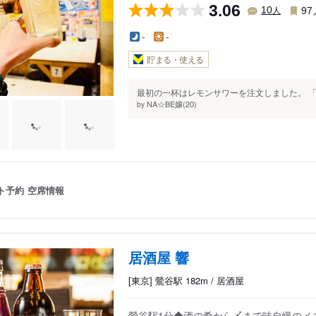
3.06
人
10
97
-
-
貯まる・使える
最初の一杯はレモンサワーを注文しました。 「え
NA☆BE嬢(20)
by
ト予約
空席情報
居酒屋 響
[東京] 鶯谷駅 182m / 居酒屋
鶯谷駅1分◆酒の肴から〆まで味自慢のメ