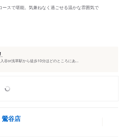
コースで堪能。気兼ねなく過ごせる温かな雰囲気で
！
谷or浅草駅から徒歩10分ほどのところにあ...
 鶯谷店