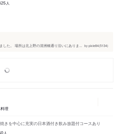
人
425
した。 場所は北上野の清洲橋通り沿いにありま...
pixie84(5134)
by
鳥料理
火焼きを中心に充実の日本酒付き飲み放題付コースあり
人
60