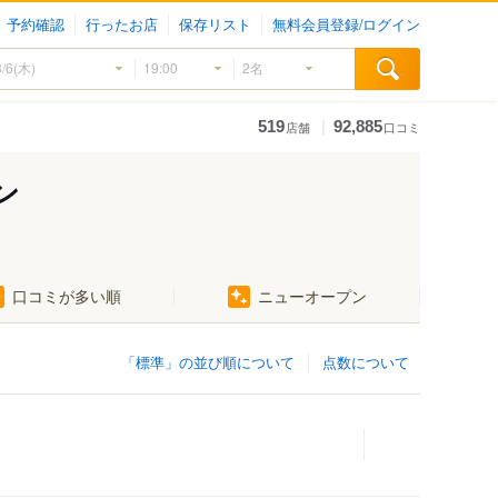
予約確認
行ったお店
保存リスト
無料会員登録/ログイン
｜
519
92,885
店舗
口コミ
ン
口コミが多い順
ニューオープン
「標準」の並び順について
点数について