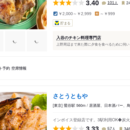
3.40
人
101
2
￥2,000～￥2,999
～￥999
貯まる
入谷のチキン料理専門店
上野周辺まで来た際に夕食を食べるために伺いま
ト予約
空席情報
さとうともや
[東京] 鶯谷駅 560m / 居酒屋、日本酒バー、
インボイス登録店です。3駅利用OK◆炭
3.33
人
57
34