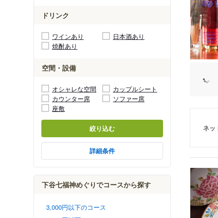
ドリンク
ワインあり
日本酒あり
焼酎あり
空間・設備
オシャレな空間
カップルシート
カウンター席
ソファー席
座敷
ネッ
絞り込む
詳細条件
下谷七福神めぐりでコースから探す
3,000円以下のコース