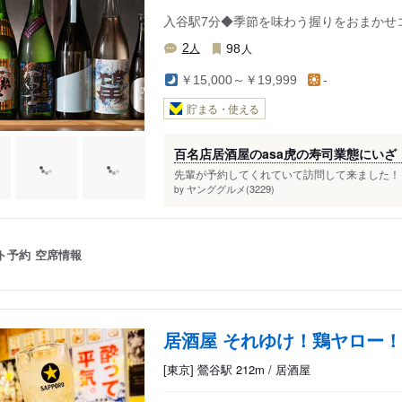
入谷駅7分◆季節を味わう握りをおまかせ
人
人
2
98
￥15,000～￥19,999
-
貯まる・使える
百名店居酒屋のasa虎の寿司業態にいざ
先輩が予約してくれていて訪問して来ました！ 入
ヤンググルメ(3229)
by
ト予約
空席情報
居酒屋 それゆけ！鶏ヤロー！
[東京] 鶯谷駅 212m / 居酒屋