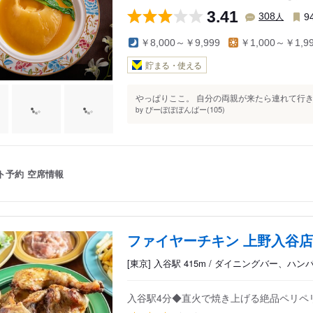
3.41
人
308
9
￥8,000～￥9,999
￥1,000～￥1,9
貯まる・使える
やっぱりここ。 自分の両親が来たら連れて行き
ぴーぽぽぼんばー(105)
by
ト予約
空席情報
ファイヤーチキン 上野入谷店
[東京] 入谷駅 415m / ダイニングバー、ハ
入谷駅4分◆直火で焼き上げる絶品ペリペ