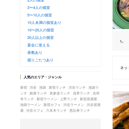
3〜4人の個室
5〜10人の個室
10人未満の個室あり
10〜20人の個室
20人以上の個室
宴会に使える
座敷あり
掘りごたつあり
ネッ
人気のエリア・ジャンル
新宿
渋谷
池袋
新宿ランチ
渋谷ランチ
池袋ラ
ンチ
銀座ランチ
表参道ランチ
浅草ランチ
吉祥
寺ランチ
新宿ラーメン
上野ランチ
新宿居酒屋
池袋ラーメン
新宿カフェ
渋谷ラーメン
渋谷居酒
屋
渋谷カフェ
六本木ランチ
恵比寿ランチ