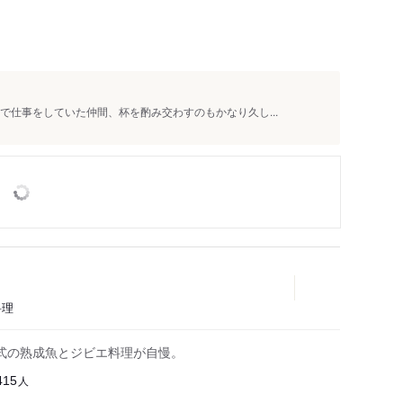
で仕事をしていた仲間、杯を酌み交わすのもかなり久し...
料理
式の熟成魚とジビエ料理が自慢。
人
415