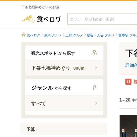
下谷七福神めぐり のお店
食べログ
食べログ
東京 グルメ
上野 グルメ
鶯谷・入谷 グルメ
鶯谷駅 グル
下
観光スポット
から探す
詳細
下谷七福神めぐり
800m
ジャンル
から探す
1
～
20
件
すべて
予算