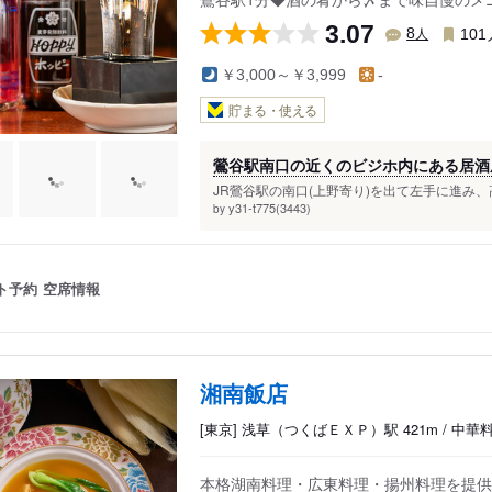
3.07
人
8
101
￥3,000～￥3,999
-
貯まる・使える
鶯谷駅南口の近くのビジホ内にある居酒
JR鶯谷駅の南口(上野寄り)を出て左手に進み、
y31-t775(3443)
by
ト予約
空席情報
湘南飯店
[東京] 浅草（つくばＥＸＰ）駅 421m / 中
本格湖南料理・広東料理・揚州料理を提供