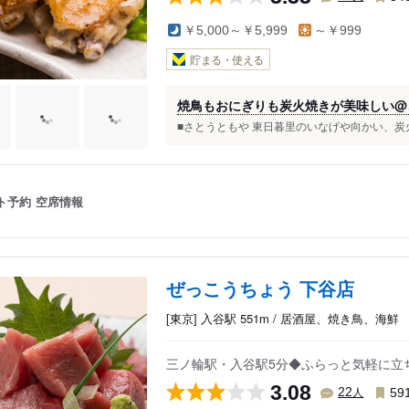
￥5,000～￥5,999
～￥999
貯まる・使える
焼鳥もおにぎりも炭火焼きが美味しい@
■さとうともや 東日暮里のいなげや向かい、炭
ト予約
空席情報
ぜっこうちょう 下谷店
[東京] 入谷駅 551m / 居酒屋、焼き鳥、海鮮
三ノ輪駅・入谷駅5分◆ふらっと気軽に立
3.08
人
22
59