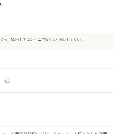
人
っ、55円！？ コンビニで買うより安いじゃない...
ニューが豊富◎幅広いドリンクメニュー！広々とした空間