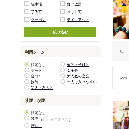
駐車場
食べ放題
子供可
ペット可
クーポン
テイクアウト
絞り込む
利用シーン
指定なし
家族・子供と
デート
女子会
合コン
大人数の宴会
ネッ
接待
一人で入りやすい
知人・友人と
禁煙・喫煙
指定なし
禁煙
分煙を含む
喫煙可