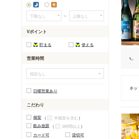
～
Vポイント
貯まる
使える
営業時間
ネッ
日曜営業あり
こだわり
個室
半個室を含む
飲み放題
3時間以上
カード可
貸切可