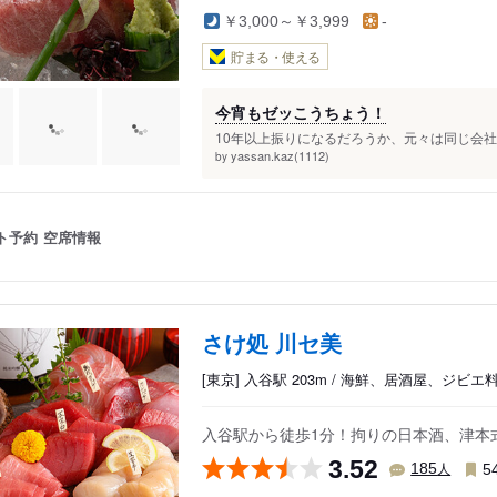
￥3,000～￥3,999
-
貯まる・使える
今宵もゼッこうちょう！
10年以上振りになるだろうか、元々は同じ会社
yassan.kaz(1112)
by
ト予約
空席情報
さけ処 川セ美
[東京] 入谷駅 203m / 海鮮、居酒屋、ジビエ
入谷駅から徒歩1分！拘りの日本酒、津本
3.52
人
185
5