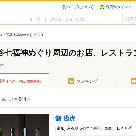
食べログについて
保有Vポイント
メ
下谷七福神めぐり グルメ
谷七福神めぐり周辺のお店、レストラ
条件
標準
ランキング
【予約・PR店舗優先順】
を表示
／
全
544
件
鮨 浅虎
[東京] 入谷駅 641m / 寿司、海鮮、日本料理