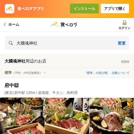
インストール
アプリで開く
ホーム
ログイン
変更
大國魂神社
大國魂神社
周辺の
お店
526
件
標準
（予約・PR店舗優先）
「標準」の並び順
点数について
府中邸
[東京] 府中駅 135m / 居酒屋、牛タン、鳥料理