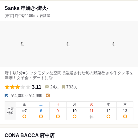
Sanka 串焼き-燦火-
[東京] 府中駅 109m / 居酒屋
府中駅1分■シックモダンな空間で厳選された旬の野菜巻きや牛タン串を
満喫！女子会・デートに◎
3.11
24
793
人
人
￥4,000～￥4,999
-
金
土
日
月
火
水
木
空席
7
8
9
10
11
12
13
8
/
情報
CONA BACCA 府中店