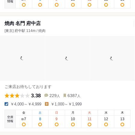
情報
焼肉 名門 府中店
[東京] 府中駅 114m / 焼肉
ご来店お待ちしております
3.38
229
6387
人
人
￥4,000～￥4,999
￥1,000～￥1,999
金
土
日
月
火
水
木
空席
7
8
9
10
11
12
13
8
/
情報