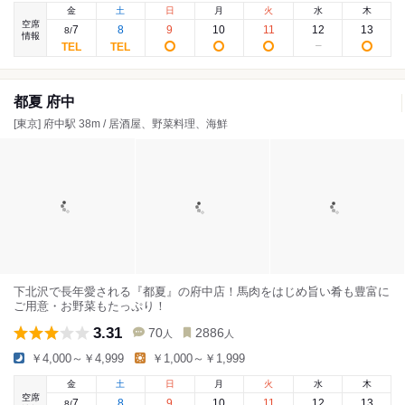
金
土
日
月
火
水
木
空席
7
8
9
10
11
12
13
8
/
情報
都夏 府中
[東京] 府中駅 38m / 居酒屋、野菜料理、海鮮
下北沢で長年愛される『都夏』の府中店！馬肉をはじめ旨い肴も豊富に
ご用意・お野菜もたっぷり！
3.31
70
2886
人
人
￥4,000～￥4,999
￥1,000～￥1,999
金
土
日
月
火
水
木
空席
7
8
9
10
11
12
13
8
/