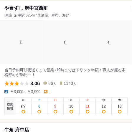
や台ずし 府中宮西町
[東京] 府中駅 325m / 居酒屋、寿司、海鮮
当日予約可◎夜遅くまで営業♪19時まではドリンク半額！職人が握る本
格寿司が65円～！
3.06
66
1140
人
人
￥3,000～￥3,999
-
金
土
日
月
火
水
木
空席
7
8
9
10
11
12
13
8
/
情報
牛角 府中店