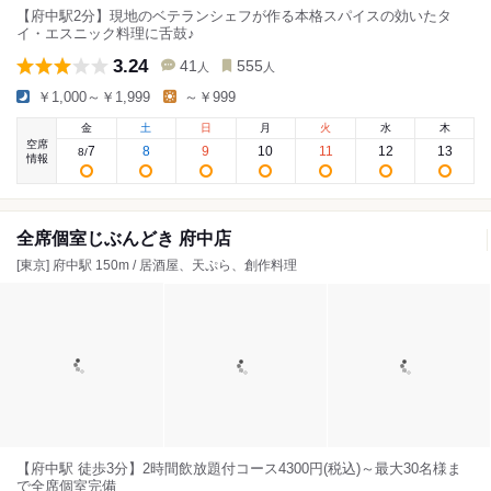
【府中駅2分】現地のベテランシェフが作る本格スパイスの効いたタ
イ・エスニック料理に舌鼓♪
3.24
41
555
人
人
￥1,000～￥1,999
～￥999
金
土
日
月
火
水
木
空席
7
8
9
10
11
12
13
8
/
情報
全席個室じぶんどき 府中店
[東京] 府中駅 150m / 居酒屋、天ぷら、創作料理
【府中駅 徒歩3分】2時間飲放題付コース4300円(税込)～最大30名様ま
で全席個室完備