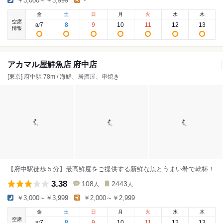
￥3,000～￥3,999
-
金
土
日
月
火
水
木
空席
7
8
9
10
11
12
13
8
/
情報
アカマル屋鮮魚店 府中店
[東京] 府中駅 78m / 海鮮、居酒屋、串焼き
【府中駅徒歩５分】最高鮮度をご提供する新鮮な魚とうまい肴で乾杯！
3.38
108
2443
人
人
￥3,000～￥3,999
￥2,000～￥2,999
金
土
日
月
火
水
木
空席
7
8
9
10
11
12
13
8
/