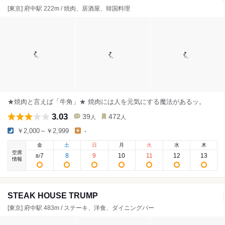
[東京] 府中駅 222m / 焼肉、居酒屋、韓国料理
★焼肉と言えば「牛角」★ 焼肉には人を元気にする魔法があるッ。
3.03
39
472
人
人
￥2,000～￥2,999
-
金
土
日
月
火
水
木
空席
7
8
9
10
11
12
13
8
/
情報
STEAK HOUSE TRUMP
[東京] 府中駅 483m / ステーキ、洋食、ダイニングバー