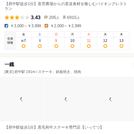
【府中駅徒歩1分】直営農場からの直送食材を愉しむバイキングレスト
ラン
3.43
205
6915
人
人
￥3,000～￥3,999
￥2,000～￥2,999
金
土
日
月
火
水
木
空席
7
8
9
10
11
12
13
8
/
情報
一鐡
[東京] 府中駅 191m / ステーキ、鉄板焼き、焼肉
【府中駅徒歩1分】黒毛和牛ステーキ専門店【いってつ】