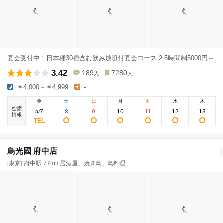
宴会受付中！日本種30種含む飲み放題付宴会コース 2.5時間制5000円～
3.42
189
7280
人
人
￥4,000～￥4,999
-
金
土
日
月
火
水
木
空席
7
8
9
10
11
12
13
8
/
情報
鳥光國 府中店
[東京] 府中駅 77m / 居酒屋、焼き鳥、鳥料理