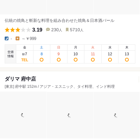
伝統の焼鳥と斬新な料理を組み合わせた焼鳥＆日本酒バール
3.19
230
5710
人
人
-
～￥999
金
土
日
月
火
水
木
空席
7
8
9
10
11
12
13
8
/
情報
ダリマ 府中店
[東京] 府中駅 152m / アジア・エスニック、タイ料理、インド料理