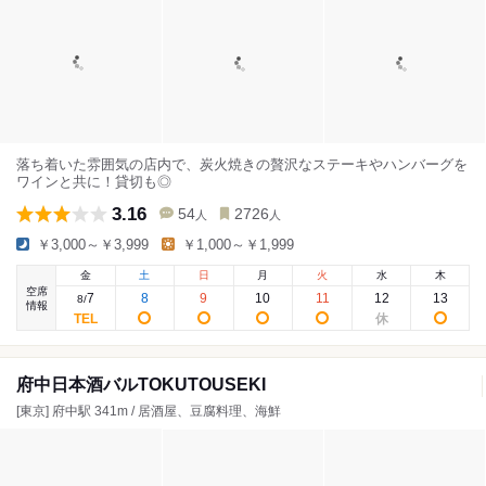
落ち着いた雰囲気の店内で、炭火焼きの贅沢なステーキやハンバーグを
ワインと共に！貸切も◎
3.16
54
2726
人
人
￥3,000～￥3,999
￥1,000～￥1,999
金
土
日
月
火
水
木
空席
7
8
9
10
11
12
13
8
/
情報
府中日本酒バルTOKUTOUSEKI
[東京] 府中駅 341m / 居酒屋、豆腐料理、海鮮