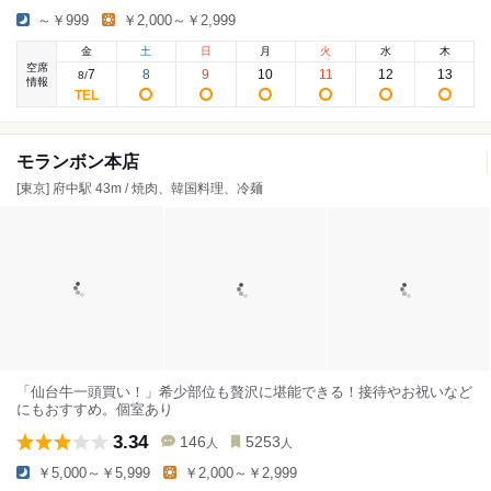
～￥999
￥2,000～￥2,999
金
土
日
月
火
水
木
空席
7
8
9
10
11
12
13
8
/
情報
モランボン本店
[東京] 府中駅 43m / 焼肉、韓国料理、冷麺
「仙台牛一頭買い！」希少部位も贅沢に堪能できる！接待やお祝いなど
にもおすすめ。個室あり
3.34
146
5253
人
人
￥5,000～￥5,999
￥2,000～￥2,999