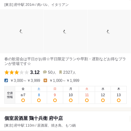
[東京] 府中駅 201m / 肉バル、イタリアン
春の歓迎会は平日がお得☆平日限定プランや早割・遅割などお得なプラ
ンが登場です☆
3.12
50
2327
人
人
￥3,000～￥3,999
￥1,000～￥1,999
金
土
日
月
火
水
木
空席
7
8
9
10
11
12
13
8
/
情報
個室居酒屋 鶏十兵衛 府中店
[東京] 府中駅 110m / 居酒屋、焼き鳥、もつ鍋