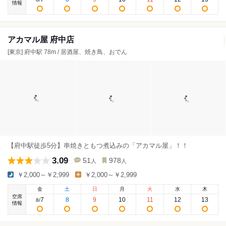
情報
アカマル屋 府中店
[東京] 府中駅 78m / 居酒屋、焼き鳥、おでん
【府中駅徒歩5分】串焼きともつ煮込みの「アカマル屋」！！
3.09
51
978
人
人
￥2,000～￥2,999
￥2,000～￥2,999
金
土
日
月
火
水
木
空席
7
8
9
10
11
12
13
8
/
情報