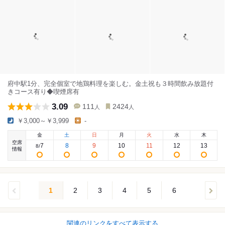
府中駅1分、完全個室で地鶏料理を楽しむ。金土祝も３時間飲み放題付
きコース有り◆喫煙席有
3.09
111
2424
人
人
￥3,000～￥3,999
-
金
土
日
月
火
水
木
空席
7
8
9
10
11
12
13
8
/
情報
1
2
3
4
5
6
関連のリンクをすべて表示する