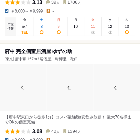
3.13
39
1706
人
人
￥8,000～￥9,999
-
金
土
日
月
火
水
木
空席
7
8
9
10
11
12
13
8
/
情報
府中 完全個室居酒屋 ゆずの助
[東京] 府中駅 157m / 居酒屋、鳥料理、海鮮
【府中駅東口から徒歩1分】コスパ最強!激安飲み放題！ 最大70名様ま
でOKの個室完備！
3.08
42
1394
人
人