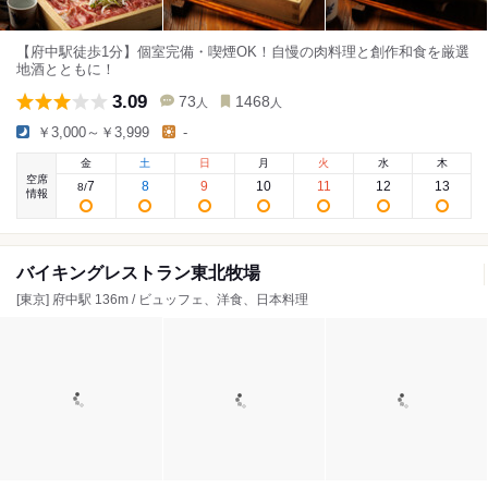
【府中駅徒歩1分】個室完備・喫煙OK！自慢の肉料理と創作和食を厳選
地酒とともに！
3.09
73
1468
人
人
￥3,000～￥3,999
-
金
土
日
月
火
水
木
空席
7
8
9
10
11
12
13
8
/
情報
バイキングレストラン東北牧場
[東京] 府中駅 136m / ビュッフェ、洋食、日本料理