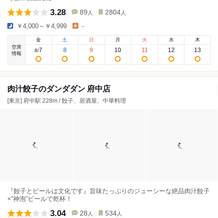
3.28
89
2804
人
人
￥4,000～￥4,999
-
金
土
日
月
火
水
木
空席
7
8
9
10
11
12
13
8
/
情報
肉汁餃子のダンダダン 府中店
[東京] 府中駅 228m / 餃子、居酒屋、中華料理
『餃子とビールは文化です』旨味たっぷりのジューシーな絶品肉汁餃子
×“神泡“ビールで乾杯！
3.04
28
534
人
人