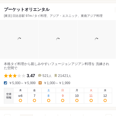
プーケットオリエンタル
[東京] 日比谷駅 97m / タイ料理、アジア・エスニック、東南アジア料理
本格タイ料理から親しみやすいフュージョンアジアン料理を 洗練され
た空間で
3.47
521
21421
人
人
￥5,000～￥5,999
￥1,000～￥1,999
木
金
土
日
月
火
水
空席
6
7
8
9
10
11
12
8
/
情報