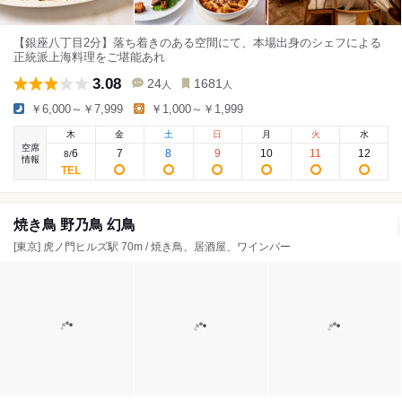
【銀座八丁目2分】落ち着きのある空間にて、本場出身のシェフによる
正統派上海料理をご堪能あれ
3.08
24
1681
人
人
￥6,000～￥7,999
￥1,000～￥1,999
木
金
土
日
月
火
水
空席
6
7
8
9
10
11
12
8
/
情報
焼き鳥 野乃鳥 幻鳥
[東京] 虎ノ門ヒルズ駅 70m / 焼き鳥、居酒屋、ワインバー