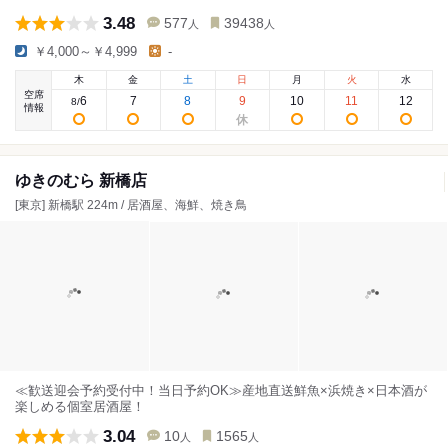
3.48
577
39438
人
人
￥4,000～￥4,999
-
木
金
土
日
月
火
水
空席
6
7
8
9
10
11
12
8
/
情報
ゆきのむら 新橋店
[東京] 新橋駅 224m / 居酒屋、海鮮、焼き鳥
≪歓送迎会予約受付中！当日予約OK≫産地直送鮮魚×浜焼き×日本酒が
楽しめる個室居酒屋！
3.04
10
1565
人
人