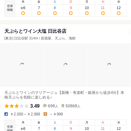
木
金
土
日
月
火
水
空席
6
7
8
9
10
11
12
8
/
情報
天ぷらとワイン大塩 日比谷店
[東京] 日比谷駅 314m / 居酒屋、天ぷら、海鮮
天ぷらとワインのマリアージュ【新橋・有楽町・銀座から徒歩4分】本
格天ぷらを気軽に楽しめる♪
3.49
698
50868
人
人
￥2,000～￥2,999
～￥999
木
金
土
日
月
火
水
空席
6
7
8
9
10
11
12
8
/
情報