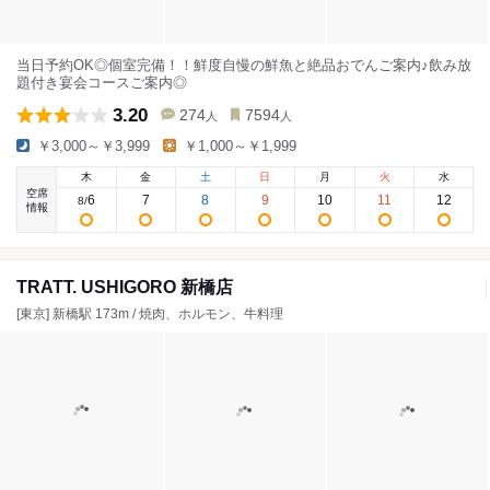
当日予約OK◎個室完備！！鮮度自慢の鮮魚と絶品おでんご案内♪飲み放
題付き宴会コースご案内◎
3.20
274
7594
人
人
￥3,000～￥3,999
￥1,000～￥1,999
木
金
土
日
月
火
水
空席
6
7
8
9
10
11
12
8
/
情報
TRATT. USHIGORO 新橋店
[東京] 新橋駅 173m / 焼肉、ホルモン、牛料理