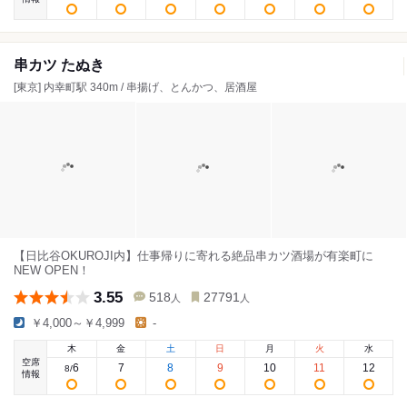
串カツ たぬき
[東京] 内幸町駅 340m / 串揚げ、とんかつ、居酒屋
【日比谷OKUROJI内】仕事帰りに寄れる絶品串カツ酒場が有楽町に
NEW OPEN！
3.55
518
27791
人
人
￥4,000～￥4,999
-
木
金
土
日
月
火
水
空席
6
7
8
9
10
11
12
8
/
情報