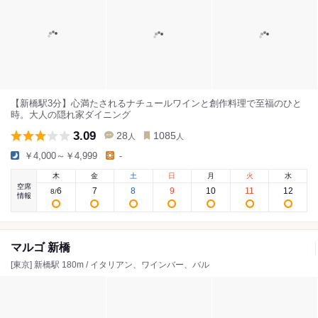
【新橋駅3分】心満たされるナチュールワインと創作料理で至福のひと
時。大人の隠れ家ダイニング
3.09
28
1085
人
人
￥4,000～￥4,999
-
木
金
土
日
月
火
水
空席
6
7
8
9
10
11
12
8
/
情報
マルゴ 新橋
[東京] 新橋駅 180m / イタリアン、ワインバー、バル