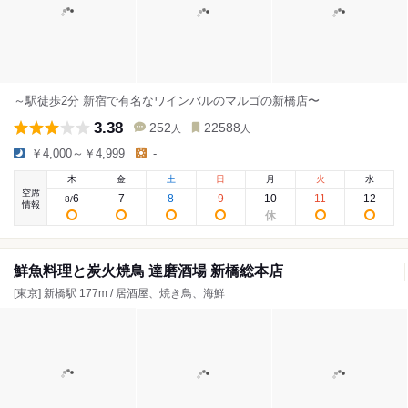
～駅徒歩2分 新宿で有名なワインバルのマルゴの新橋店〜
3.38
252
22588
人
人
￥4,000～￥4,999
-
木
金
土
日
月
火
水
空席
6
7
8
9
10
11
12
8
/
情報
鮮魚料理と炭火焼鳥 達磨酒場 新橋総本店
[東京] 新橋駅 177m / 居酒屋、焼き鳥、海鮮