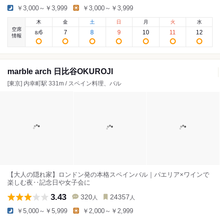
￥3,000～￥3,999
￥3,000～￥3,999
木
金
土
日
月
火
水
空席
6
7
8
9
10
11
12
8
/
情報
marble arch 日比谷OKUROJI
[東京] 内幸町駅 331m / スペイン料理、バル
【大人の隠れ家】ロンドン発の本格スペインバル｜パエリア×ワインで
楽しむ夜‥記念日や女子会に
3.43
320
24357
人
人
￥5,000～￥5,999
￥2,000～￥2,999