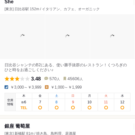
She
[東京] 日比谷駅 152m / イタリアン、カフェ、オーガニック
日比谷シャンテのB2にある、使い勝手抜群のレストラン！くつろぎの
ひと時をお過ごしください♪
3.48
570
45606
人
人
￥3,000～￥3,999
￥1,000～￥1,999
木
金
土
日
月
火
水
空席
6
7
8
9
10
11
12
8
/
情報
銀座 葡萄屋
[東京] 新橋駅 81m / 焼き鳥、鳥料理、居酒屋