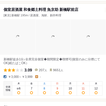
個室居酒屋 和食郷土料理 魚京助 新橋駅前店
[東京] 新橋駅 195m / 居酒屋、海鮮、創作料理
新橋駅徒歩1分♪全席完全個室◆期間限定◆喫煙可(個室のみに分煙にて
OK)紙たばこOK）
3.09
207
9651
人
人
￥3,000～￥3,999
-
木
金
土
日
月
火
水
空席
6
7
8
9
10
11
12
8
/
情報