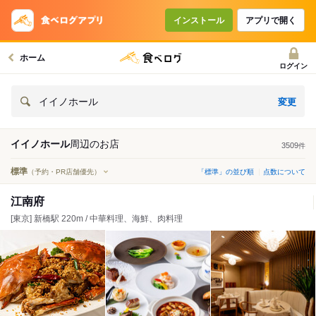
インストール
アプリで開く
ホーム
ログイン
変更
イイノホール
イイノホール
周辺の
お店
3509
件
標準
（予約・PR店舗優先）
「標準」の並び順
点数について
江南府
[東京] 新橋駅 220m / 中華料理、海鮮、肉料理