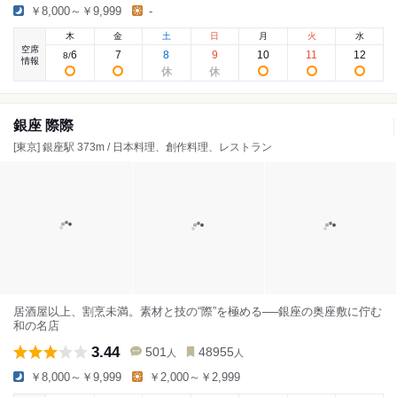
￥8,000～￥9,999
-
木
金
土
日
月
火
水
空席
6
7
8
9
10
11
12
8
/
情報
銀座 際際
[東京] 銀座駅 373m / 日本料理、創作料理、レストラン
居酒屋以上、割烹未満。素材と技の“際”を極める──銀座の奥座敷に佇む
和の名店
3.44
501
48955
人
人
￥8,000～￥9,999
￥2,000～￥2,999