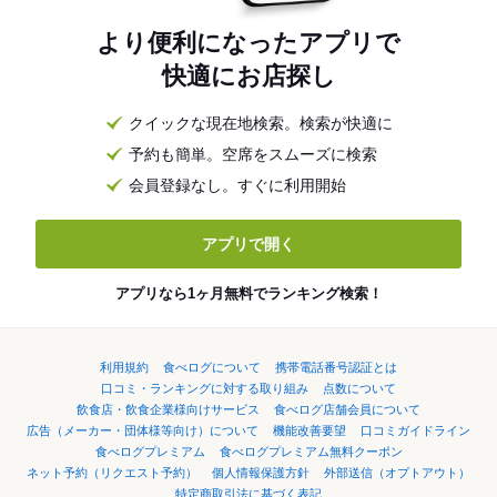
より便利になったアプリで
快適にお店探し
クイックな現在地検索。検索が快適に
予約も簡単。空席をスムーズに検索
会員登録なし。すぐに利用開始
アプリで開く
アプリなら1ヶ月無料でランキング検索！
利用規約
食べログについて
携帯電話番号認証とは
口コミ・ランキングに対する取り組み
点数について
飲食店・飲食企業様向けサービス
食べログ店舗会員について
広告（メーカー・団体様等向け）について
機能改善要望
口コミガイドライン
食べログプレミアム
食べログプレミアム無料クーポン
ネット予約（リクエスト予約）
個人情報保護方針
外部送信（オプトアウト）
特定商取引法に基づく表記