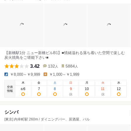
【新橋駅1分 ニュー新橋ビルB1】■情緒溢れる落ち着いた空間で楽しむ
炭火焼鳥をご堪能下さい■
3.42
132
5884
人
人
￥8,000～￥9,999
￥1,000～￥1,999
木
金
土
日
月
火
水
空席
6
7
8
9
10
11
12
8
/
情報
シンバ
[東京] 内幸町駅 260m / ダイニングバー、居酒屋、バル