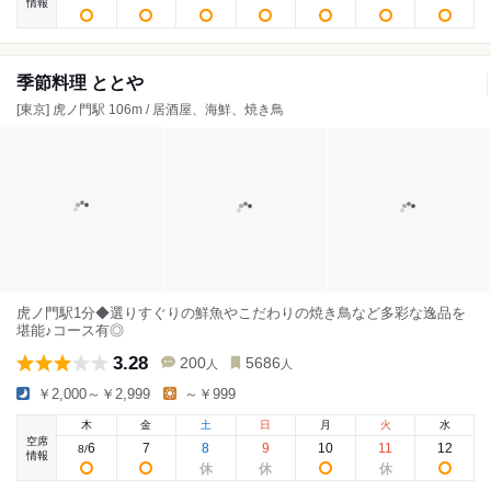
情報
季節料理 ととや
[東京] 虎ノ門駅 106m / 居酒屋、海鮮、焼き鳥
虎ノ門駅1分◆選りすぐりの鮮魚やこだわりの焼き鳥など多彩な逸品を
堪能♪コース有◎
3.28
200
5686
人
人
￥2,000～￥2,999
～￥999
木
金
土
日
月
火
水
空席
6
7
8
9
10
11
12
8
/
情報