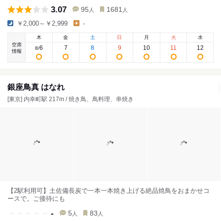
3.07
95
1681
人
人
￥2,000～￥2,999
-
木
金
土
日
月
火
水
空席
6
7
8
9
10
11
12
8
/
情報
銀座鳥真 はなれ
[東京] 内幸町駅 217m / 焼き鳥、鳥料理、串焼き
【2駅利用可】土佐備長炭で一本一本焼き上げる絶品焼鳥をおまかせコ
ースで。ご接待にも
-
5
83
人
人