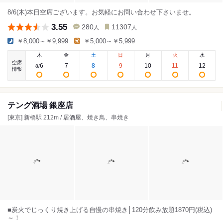
8/6(木)本日空席ございます。お気軽にお問い合わせ下さいませ。
3.55
280
11307
人
人
￥8,000～￥9,999
￥5,000～￥5,999
木
金
土
日
月
火
水
空席
6
7
8
9
10
11
12
8
/
情報
テング酒場 銀座店
[東京] 新橋駅 212m / 居酒屋、焼き鳥、串焼き
■炭火でじっくり焼き上げる自慢の串焼き│120分飲み放題1870円(税込)
～！