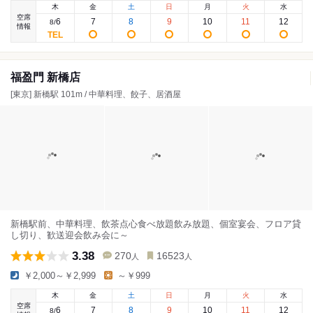
木
金
土
日
月
火
水
空席
6
7
8
9
10
11
12
8
/
情報
福盈門 新橋店
[東京] 新橋駅 101m / 中華料理、餃子、居酒屋
新橋駅前、中華料理、飲茶点心食べ放題飲み放題、個室宴会、フロア貸
し切り、歓送迎会飲み会に～
3.38
270
16523
人
人
￥2,000～￥2,999
～￥999
木
金
土
日
月
火
水
空席
6
7
8
9
10
11
12
8
/