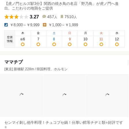
【虎ノ門ヒルズ駅3分】関西の焼き鳥の名店「野乃鳥」が虎ノ門へ進
出。こだわりの地鶏をご提供
3.27
457
7510
人
人
￥8,000～￥9,999
￥1,000～￥1,999
木
金
土
日
月
火
水
空席
6
7
8
9
10
11
12
8
/
情報
ママチプ
[東京] 新橋駅 228m / 韓国料理、ホルモン
センマイ刺し他牛料理！チュコプセ鍋！分厚い鱈等チヂミ類⭐️好評です
⭐️