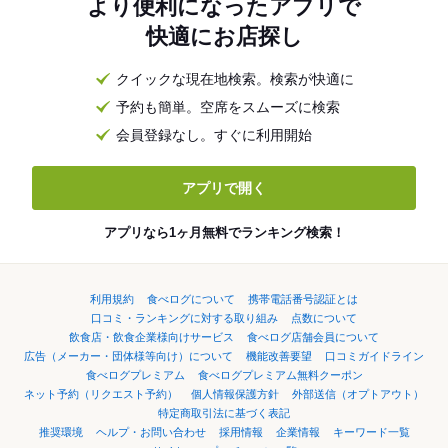
より便利になったアプリで
快適にお店探し
クイックな現在地検索。検索が快適に
予約も簡単。空席をスムーズに検索
会員登録なし。すぐに利用開始
アプリで開く
アプリなら1ヶ月無料でランキング検索！
利用規約
食べログについて
携帯電話番号認証とは
口コミ・ランキングに対する取り組み
点数について
飲食店・飲食企業様向けサービス
食べログ店舗会員について
広告（メーカー・団体様等向け）について
機能改善要望
口コミガイドライン
食べログプレミアム
食べログプレミアム無料クーポン
ネット予約（リクエスト予約）
個人情報保護方針
外部送信（オプトアウト）
特定商取引法に基づく表記
推奨環境
ヘルプ・お問い合わせ
採用情報
企業情報
キーワード一覧