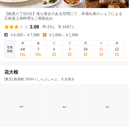
【銀座八丁目2分】落ち着きのある空間にて、本場出身のシェフによる
正統派上海料理をご堪能あれ
3.08
23
1687
人
人
￥6,000～￥7,999
￥1,000～￥1,999
木
金
土
日
月
火
水
空席
6
7
8
9
10
11
12
8
/
情報
花大根
[東京] 銀座駅 163m / しゃぶしゃぶ、すき焼き