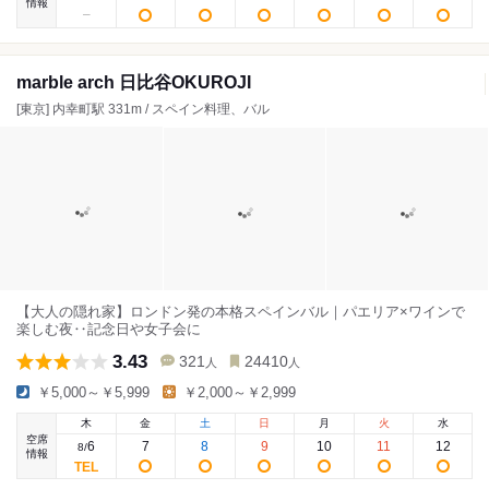
情報
marble arch 日比谷OKUROJI
[東京] 内幸町駅 331m / スペイン料理、バル
【大人の隠れ家】ロンドン発の本格スペインバル｜パエリア×ワインで
楽しむ夜‥記念日や女子会に
3.43
321
24410
人
人
￥5,000～￥5,999
￥2,000～￥2,999
木
金
土
日
月
火
水
空席
6
7
8
9
10
11
12
8
/
情報