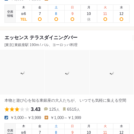
木
金
土
日
月
火
水
空席
6
7
8
9
10
11
12
8
/
情報
エッセンス テラスダイニングバー
[東京] 東銀座駅 190m / バル、ヨーロッパ料理
本物と遊び心を知る東銀座の大人たちが、 いつでも気軽に集える空間
3.43
125
6515
人
人
￥3,000～￥3,999
￥1,000～￥1,999
木
金
土
日
月
火
水
空席
6
7
8
9
10
11
12
8
/