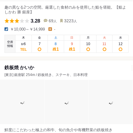
趣の異なる2つの空間。厳選した食材のみを使用した鮨を堪能。【鮨よ
しかわ 勝 銀座】
3.28
69
3223
人
人
￥10,000～￥14,999
-
木
金
土
日
月
火
水
空席
6
7
8
9
10
11
12
8
/
情報
1
1
残
残
鉄板焼 かいか
[東京] 銀座駅 254m / 鉄板焼き、ステーキ、日本料理
鮮度にこだわった極上の和牛、旬の魚介や有機野菜の鉄板焼き