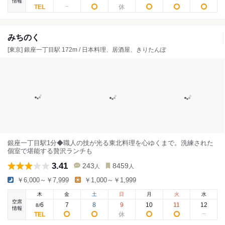
情報
みちのく
[東京] 銀座一丁目駅 172m / 日本料理、居酒屋、きりたんぽ
銀座一丁目駅1分◆職人の技が光る東北料理を心ゆくまで。洗練された
個室で堪能する贅沢ランチも
3.41
243
8459
人
人
￥6,000～￥7,999
￥1,000～￥1,999
木
金
土
日
月
火
水
空席
6
7
8
9
10
11
12
8
/
情報