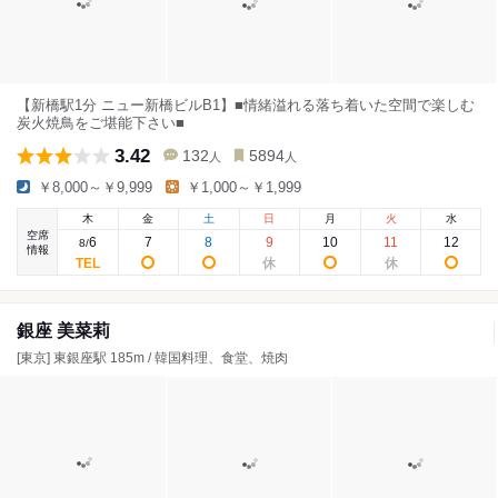
【新橋駅1分 ニュー新橋ビルB1】■情緒溢れる落ち着いた空間で楽しむ
炭火焼鳥をご堪能下さい■
3.42
132
5894
人
人
￥8,000～￥9,999
￥1,000～￥1,999
木
金
土
日
月
火
水
空席
6
7
8
9
10
11
12
8
/
情報
銀座 美菜莉
[東京] 東銀座駅 185m / 韓国料理、食堂、焼肉