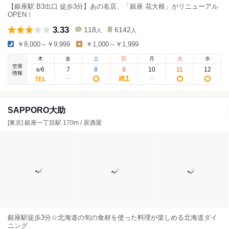
【銀座駅 B3出口 徒歩3分】あの名店、「銀座 花大根」がリニューアル
OPEN！
3.33
118
6142
人
人
￥8,000～￥9,999
￥1,000～￥1,999
木
金
土
日
月
火
水
空席
6
7
8
9
10
11
12
8
/
情報
1
残
SAPPORO大助
[東京] 銀座一丁目駅 170m / 居酒屋
銀座駅徒歩3分☆北海道の旬の食材を使った料理が楽しめる北海道ダイ
ニング