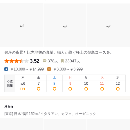
銀座の夜景と比内地鶏の真髄。職人が紡ぐ極上の焼鳥コースを。
3.52
378
23947
人
人
￥10,000～￥14,999
￥3,000～￥3,999
木
金
土
日
月
火
水
空席
6
7
8
9
10
11
12
8
/
情報
She
[東京] 日比谷駅 152m / イタリアン、カフェ、オーガニック