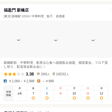
福盈門 新橋店
[東京] 新橋駅 101m / 中華料理、餃子、居酒屋
新橋駅前、中華料理、飲茶点心食べ放題飲み放題、個室宴会、フロア貸
し切り、歓送迎会飲み会に～
3.38
269
16532
人
人
￥2,000～￥2,999
～￥999
木
金
土
日
月
火
水
空席
6
7
8
9
10
11
12
8
/
情報