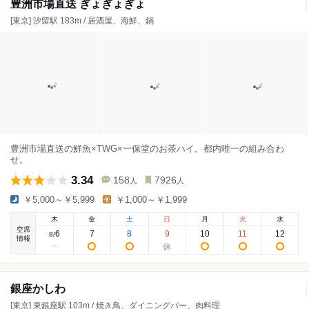
豊洲市場直送 ぎょぎょぎょ
[東京] 汐留駅 183m / 居酒屋、海鮮、鍋
豊洲市場直送の鮮魚×TWG×一保堂のお茶ハイ。都内唯一の組み合わ
せ。
3.34
158
7926
人
人
￥5,000～￥5,999
￥1,000～￥1,999
木
金
土
日
月
火
水
空席
6
7
8
9
10
11
12
8
/
情報
銀座かしわ
[東京] 東銀座駅 103m / 焼き鳥、ダイニングバー、肉料理