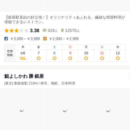
【銀座駅直結の好立地！】オリジナリティあふれる、繊細な韓国料理が
堪能できるレストラン。
3.38
319
12570
人
人
￥3,000～￥3,999
￥2,000～￥2,999
木
金
土
日
月
火
水
空席
6
7
8
9
10
11
12
8
/
情報
鮨よしかわ 勝 銀座
[東京] 東銀座駅 218m / 寿司、海鮮、日本料理