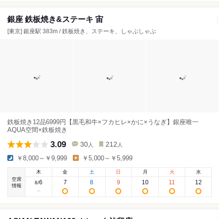
銀座 鉄板焼き&ステーキ 宙
[東京] 銀座駅 383m / 鉄板焼き、ステーキ、しゃぶしゃぶ
鉄板焼き12品6999円【黒毛和牛×フカヒレ×かに×うなぎ】銀座唯一
AQUA空間×鉄板焼き
3.09
30
212
人
人
￥8,000～￥9,999
￥5,000～￥5,999
木
金
土
日
月
火
水
空席
6
7
8
9
10
11
12
8
/
情報