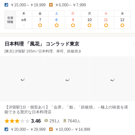
￥15,000～￥19,999
￥6,000～￥7,999
木
金
土
日
月
火
水
空席
6
7
8
9
10
11
12
8
/
情報
日本料理 「風花」 コンラッド東京
[東京] 汐留駅 165m / 日本料理、寿司、鉄板焼き
【汐留駅1分・個室あり】「会席」「鮨」「鉄板焼」－極上の味覚を堪
能できる贅沢な日本料理店
3.46
291
7640
人
人
￥20,000～￥29,999
￥10,000～￥14,999