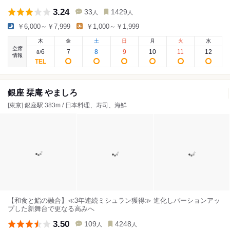
3.24
33
1429
人
人
￥6,000～￥7,999
￥1,000～￥1,999
木
金
土
日
月
火
水
空席
6
7
8
9
10
11
12
8
/
情報
銀座 栞庵 やましろ
[東京] 銀座駅 383m / 日本料理、寿司、海鮮
【和食と鮨の融合】≪3年連続ミシュラン獲得≫ 進化しバーションアッ
プした新舞台で更なる高みへ
3.50
109
4248
人
人