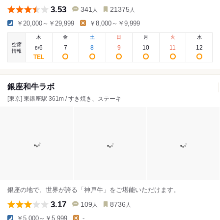
3.53
341
21375
人
人
￥20,000～￥29,999
￥8,000～￥9,999
木
金
土
日
月
火
水
空席
6
7
8
9
10
11
12
8
/
情報
銀座和牛ラボ
[東京] 東銀座駅 361m / すき焼き、ステーキ
銀座の地で、世界が誇る「神戸牛」をご堪能いただけます。
3.17
109
8736
人
人
￥5,000～￥5,999
-