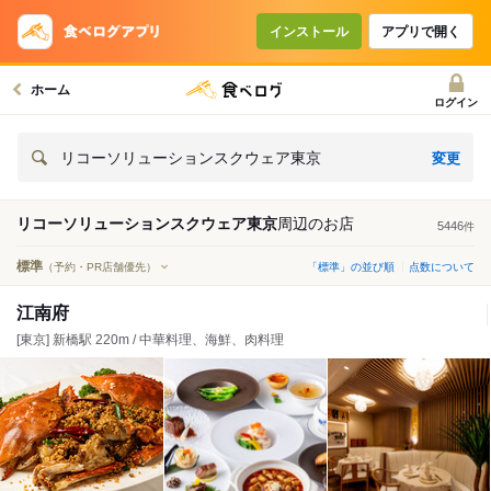
インストール
アプリで開く
ホーム
ログイン
変更
リコーソリューションスクウェア東京
リコーソリューションスクウェア東京
周辺の
お店
5446
件
標準
（予約・PR店舗優先）
「標準」の並び順
点数について
江南府
[東京] 新橋駅 220m / 中華料理、海鮮、肉料理