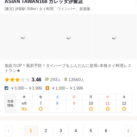
ASIAN TAWAN168 カレッタ汐留店
[東京] 汐留駅 308m / タイ料理、ワインバー、居酒屋
免疫力UP＊風邪予防＊タイハーブをふんだんに使用♪本格タイ料理レス
トラン★
3.46
293
13560
人
人
￥3,000～￥3,999
￥1,000～￥1,999
木
金
土
日
月
火
水
空席
6
7
8
9
10
11
12
8
/
情報
1
2
3
4
5
6