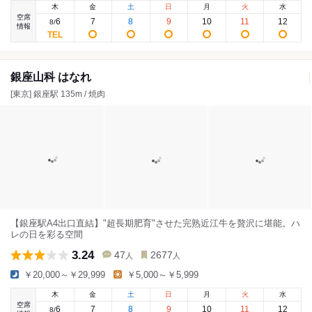
木
金
土
日
月
火
水
空席
6
7
8
9
10
11
12
8
/
情報
銀座山科 はなれ
[東京] 銀座駅 135m / 焼肉
【銀座駅A4出口直結】"超長期肥育"させた完熟近江牛を贅沢に堪能。ハ
レの日を彩る空間
3.24
47
2677
人
人
￥20,000～￥29,999
￥5,000～￥5,999
木
金
土
日
月
火
水
空席
6
7
8
9
10
11
12
8
/