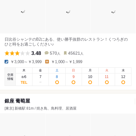
日比谷シャンテのB2にある、使い勝手抜群のレストラン！くつろぎの
ひと時をお過ごしください♪
3.48
570
45621
人
人
￥3,000～￥3,999
￥1,000～￥1,999
木
金
土
日
月
火
水
空席
6
7
8
9
10
11
12
8
/
情報
銀座 葡萄屋
[東京] 新橋駅 81m / 焼き鳥、鳥料理、居酒屋