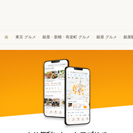
東京 グルメ
銀座・新橋・有楽町 グルメ
銀座 グルメ
銀座