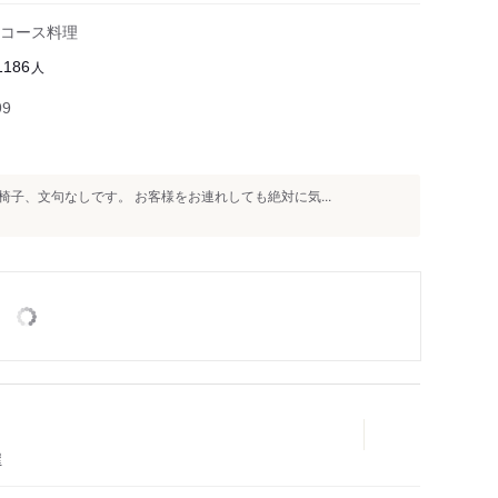
コース料理
人
1186
99
子、文句なしです。 お客様をお連れしても絶対に気...
屋