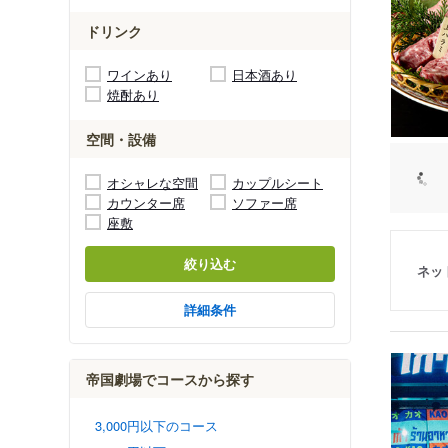
ドリンク
ワインあり
日本酒あり
焼酎あり
空間・設備
オシャレな空間
カップルシート
カウンター席
ソファー席
座敷
絞り込む
ネッ
詳細条件
帝国劇場でコースから探す
3,000円以下のコース