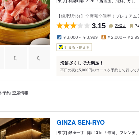
[東京] 有楽町駅 217m / 居酒屋、海鮮、かに
【銀座駅1分】全席完全個室！プレミアム
3.15
人
290
7
￥3,000～￥3,999
￥2,000～￥2,9
貯まる・使える
海鮮尽くしで大満足！
平日の夜に5,000円のコースを予約して行って
ト予約
空席情報
GINZA SEN-RYO
[東京] 銀座一丁目駅 131m / 寿司、フレン