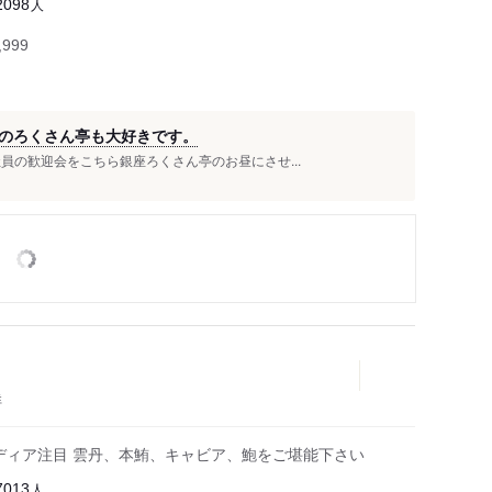
人
2098
999
のろくさん亭も大好きです。
員の歓迎会をこちら銀座ろくさん亭のお昼にさせ...
鮮
メディア注目 雲丹、本鮪、キャビア、鮑をご堪能下さい
人
7013