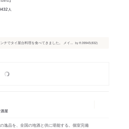
ิ่มต้น】
人
3432
チでタイ屋台料理を食べてきました。 メイ...
ff.09945(832)
by
居酒屋
の逸品を、全国の地酒と供に堪能する。個室完備