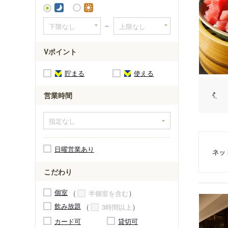
～
Vポイント
貯まる
使える
営業時間
日曜営業あり
ネッ
こだわり
個室
半個室を含む
飲み放題
3時間以上
カード可
貸切可