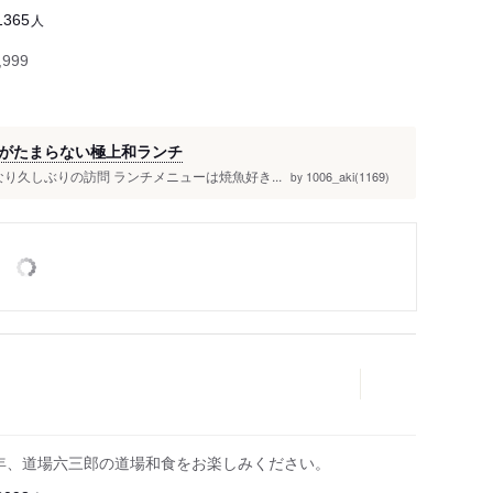
人
1365
999
がたまらない極上和ランチ
り久しぶりの訪問 ランチメニューは焼魚好き...
1006_aki(1169)
by
5年、道場六三郎の道場和食をお楽しみください。