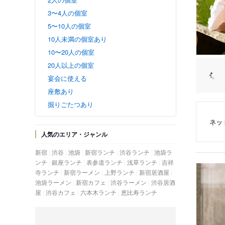
3〜4人の個室
5〜10人の個室
10人未満の個室あり
10〜20人の個室
20人以上の個室
宴会に使える
座敷あり
掘りごたつあり
ネッ
人気のエリア・ジャンル
新宿
渋谷
池袋
新宿ランチ
渋谷ランチ
池袋ラ
ンチ
銀座ランチ
表参道ランチ
浅草ランチ
吉祥
寺ランチ
新宿ラーメン
上野ランチ
新宿居酒屋
池袋ラーメン
新宿カフェ
渋谷ラーメン
渋谷居酒
屋
渋谷カフェ
六本木ランチ
恵比寿ランチ