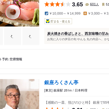
3.65
人
601
5
￥10,000～￥14,999
￥3,000～￥3,
貯まる・使える
炭火焼きの香ばしさと、西京味噌の甘み
お気に入りの伊豆の旬 やんも 丸の内店へ、かな
ト予約
空席情報
銀座ろくさん亭
[東京] 銀座駅 251m / 日本料理
【感動の一皿、悦びのひと時】 銀座で5