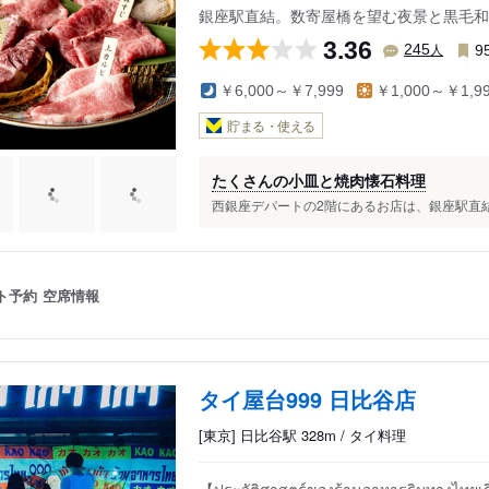
銀座駅直結。数寄屋橋を望む夜景と黒毛和
3.36
人
245
9
￥6,000～￥7,999
￥1,000～￥1,9
貯まる・使える
たくさんの小皿と焼肉懐石料理
西銀座デパートの2階にあるお店は、銀座駅直結。
ト予約
空席情報
タイ屋台999 日比谷店
[東京] 日比谷駅 328m / タイ料理