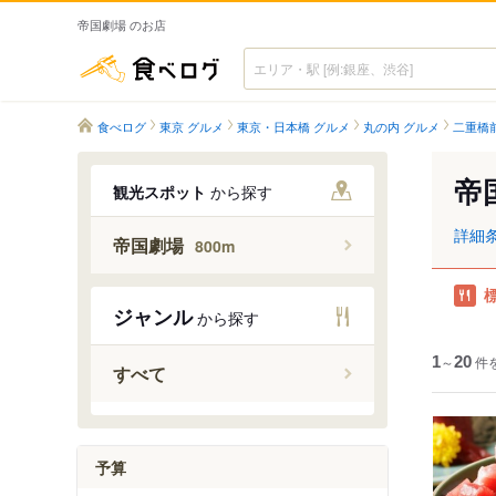
帝国劇場 のお店
食べログ
食べログ
東京 グルメ
東京・日本橋 グルメ
丸の内 グルメ
二重橋
帝
観光スポット
から探す
詳細
帝国劇場
800m
ジャンル
から探す
1
～
20
件
すべて
予算