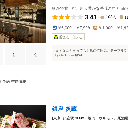
銀座で愉しむ、彩り豊かな手毬寿司と旬の
3.41
人
168
1
￥6,000～￥7,999
￥1,000～￥1,9
貯まる・使える
まずなんと言ってもお店の雰囲気、テーブルや椅
chiritsumoH(244)
by
ト予約
空席情報
銀座 炎蔵
[東京] 銀座駅 168m / 焼肉、ホルモン、居酒