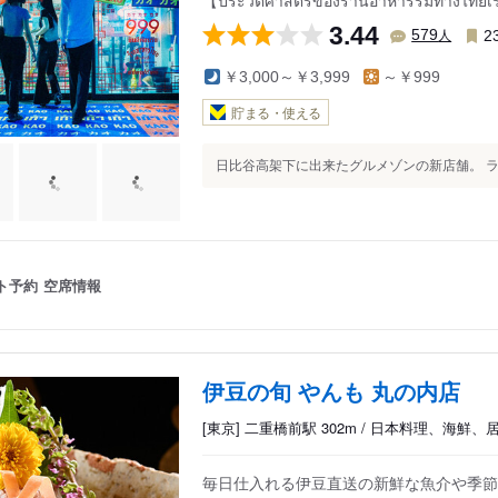
【ประวัติศาสตร์ของร้านอาหารริมทางไทยเร
3.44
人
579
2
￥3,000～￥3,999
～￥999
貯まる・使える
日比谷高架下に出来たグルメゾンの新店舗。 ラン
ト予約
空席情報
伊豆の旬 やんも 丸の内店
[東京] 二重橋前駅 302m / 日本料理、海鮮、
毎日仕入れる伊豆直送の新鮮な魚介や季節