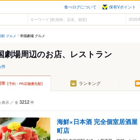
食べログについて
保有Vポイント
前駅 グルメ
帝国劇場 グルメ
国劇場周辺のお店、レストラン
条件
標準
ランキング
【予約・PR店舗優先順】
を表示
／
全
3212
件
海鮮×日本酒 完全個室居酒屋
町店