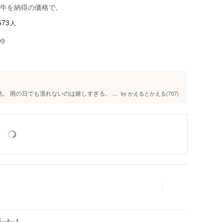
牛を納得の価格で。
人
573
99
 雨の日でも濡れないのは嬉しすぎる。 ...
かえるとかえる(707)
by