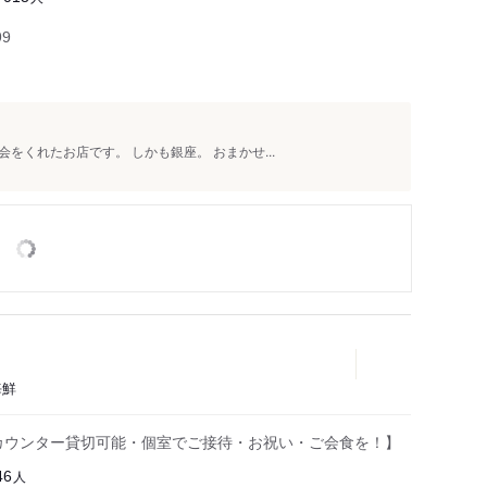
99
くれたお店です。 しかも銀座。 おまかせ...
海鮮
カウンター貸切可能・個室でご接待・お祝い・ご会食を！】
人
46