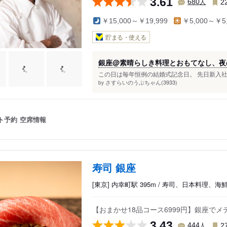
3.61
人
680
2
￥15,000～￥19,999
￥5,000～￥5,
貯まる・使える
銀座@素晴らしき料理とおもてなし、夜
この日は毎年恒例の結婚式記念日。 先日新入社
さすらいのうぶちゃん(3933)
by
ト予約
空席情報
寿司 銀座
[東京] 内幸町駅 395m / 寿司、日本料理、海
【おまかせ18品コース6999円】銀座で
3.43
人
444
2