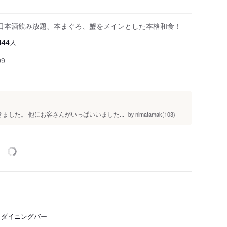
日本酒飲み放題、本まぐろ、蟹をメインとした本格和食！
人
444
99
きました。 他にお客さんがいっぱいいました...
nimatamak(103)
by
チ、ダイニングバー