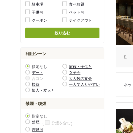
駐車場
食べ放題
子供可
ペット可
クーポン
テイクアウト
絞り込む
利用シーン
指定なし
家族・子供と
デート
女子会
合コン
大人数の宴会
接待
一人で入りやすい
ネッ
知人・友人と
禁煙・喫煙
指定なし
禁煙
分煙を含む
喫煙可