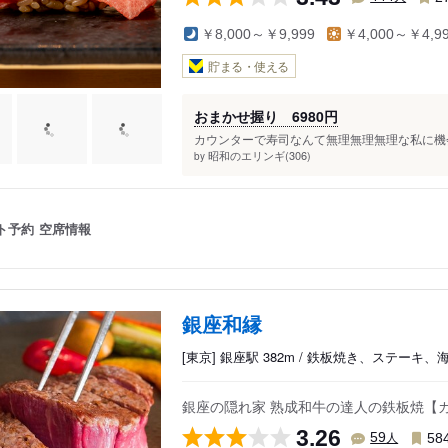
￥8,000～￥9,999
￥4,000～￥4,9
貯まる・使える
おまかせ握り 6980円
カウンターで寿司なんて無理無理無理な私に機会を
昭和のエリンギ(306)
by
ト予約
空席情報
銀座和縁
[東京] 銀座駅 382m / 鉄板焼き、ステーキ、
銀座の隠れ家 熟成和牛の達人の鉄板焼【
3.26
人
59
58