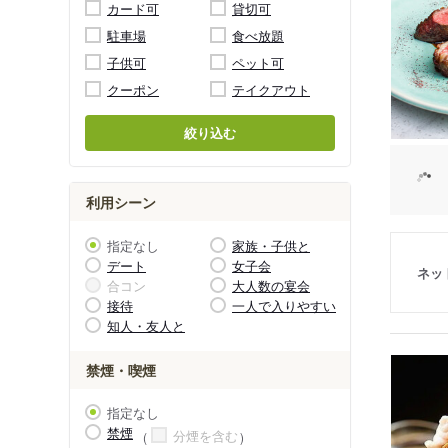
カード可
貸切可
駐車場
食べ放題
子供可
ペット可
クーポン
テイクアウト
絞り込む
利用シーン
指定なし
家族・子供と
デート
女子会
ネッ
合コン
大人数の宴会
接待
一人で入りやすい
知人・友人と
禁煙・喫煙
指定なし
禁煙
分煙を含む