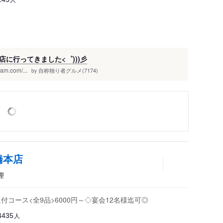
に行ってきました<゜)))彡
m.com/...
自称独り者グルメ(7174)
by
橋本店
理
コース<全9品>6000円～◇宴会12名様迄可◎
人
4435