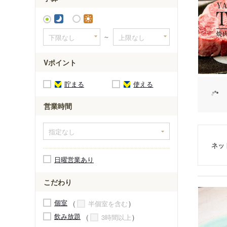
～
Vポイント
貯まる
使える
営業時間
ネッ
日曜営業あり
こだわり
個室
半個室を含む
飲み放題
3時間以上