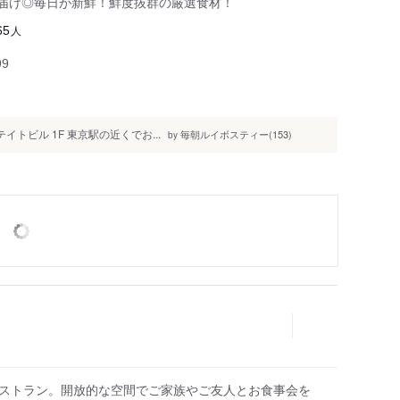
お届け◎毎日が新鮮！鮮度抜群の厳選食材！
人
65
99
テイトビル 1F 東京駅の近くでお...
毎朝ルイボスティー(153)
by
のレストラン。開放的な空間でご家族やご友人とお食事会を