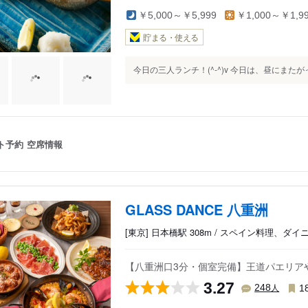
￥5,000～￥5,999
￥1,000～￥1,9
貯まる・使える
今日の三人ランチ！(^-^)v 今日は、昼にまたがって
ト予約
空席情報
GLASS DANCE 八重洲
[東京] 日本橋駅 308m / スペイン料理、
【八重洲口3分・個室完備】王道パエリア
3.27
人
248
1