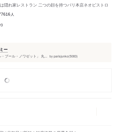
は隠れ家レストラン 二つの顔を持つパリ本店ネオビストロ
人
77616
99
ミー
e ル・ブール・ノワゼット」 丸...
parisjunko(5083)
by