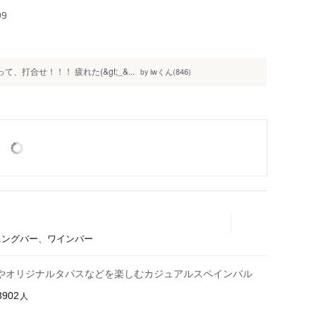
99
、打合せ！！！ 疲れた(&gt;_&...
iwくん(846)
by
ダイニングバー、ワインバー
やオリジナルタパスなどを楽しむカジュアルスペインバル
人
8902