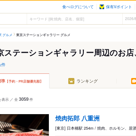
食べログについて
保有Vポイント
駅 グルメ
東京ステーションギャラリー グルメ
京ステーションギャラリー周辺のお店
条件
標準
ランキング
【予約・PR店舗優先順】
を表示
／
全
3059
件
焼肉拓郎 八重洲
[東京] 日本橋駅 254m / 焼肉、ホルモン、居