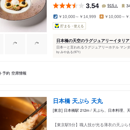
3.54
人
915
3
￥10,000～￥14,999
￥10,000～￥1
貯まる・使える
日本橋の天空のラグジュアリーイタリア
日本一と言われるラグジュアリーホテル マンダ
みやある(971)
by
ト予約
空席情報
日本橋 天ぷら 天丸
[東京] 日本橋駅 212m / 天ぷら、日本料理、
【東京駅5分】職人技が光る薄衣の天ぷら