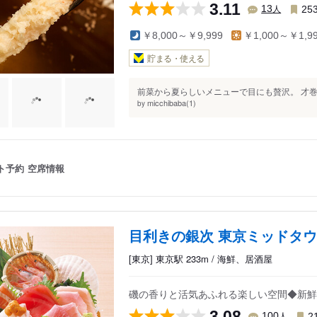
3.11
人
13
25
￥8,000～￥9,999
￥1,000～￥1,9
貯まる・使える
前菜から夏らしいメニューで目にも贅沢。 才巻
micchibaba(1)
by
ト予約
空席情報
目利きの銀次 東京ミッドタ
[東京] 東京駅 233m / 海鮮、居酒屋
磯の香りと活気あふれる楽しい空間◆新鮮
3.08
人
100
2