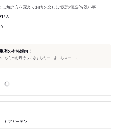
に焼き方を変えてお肉を楽しむ/夜景/個室/お祝い事
人
347
99
重洲の本格焼肉！
こちらのお店行ってきましたー。よっしゃー！ ...
トロ、ビアガーデン