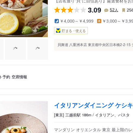
【店名通り”貝”に自信あり】厳選食材を
3.09
人
52
25
￥4,000～￥4,999
￥3,000～￥3,9
貯まる・使える
貝舞達 八重洲本店 東京都中央区日本橋2-2-15 
ト予約
空席情報
イタリアンダイニング ケシキ
[東京] 三越前駅 186m / イタリアン、パスタ
マンダリン オリエンタル 東京 最上階