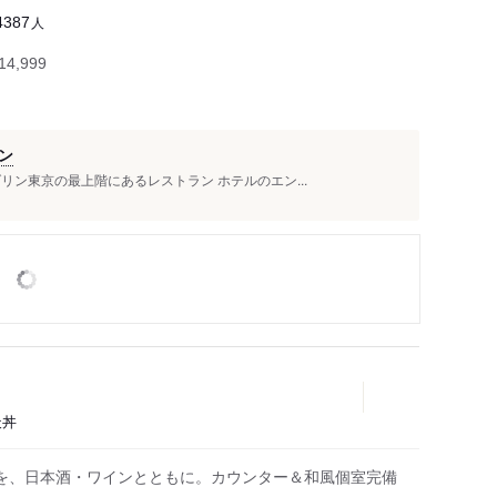
人
4387
4,999
ン
リン東京の最上階にあるレストラン ホテルのエン...
天丼
を、日本酒・ワインとともに。カウンター＆和風個室完備