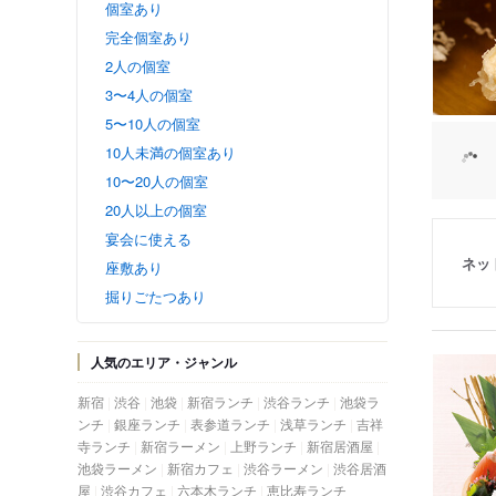
個室あり
完全個室あり
2人の個室
3〜4人の個室
5〜10人の個室
10人未満の個室あり
10〜20人の個室
20人以上の個室
宴会に使える
ネッ
座敷あり
掘りごたつあり
人気のエリア・ジャンル
新宿
渋谷
池袋
新宿ランチ
渋谷ランチ
池袋ラ
ンチ
銀座ランチ
表参道ランチ
浅草ランチ
吉祥
寺ランチ
新宿ラーメン
上野ランチ
新宿居酒屋
池袋ラーメン
新宿カフェ
渋谷ラーメン
渋谷居酒
屋
渋谷カフェ
六本木ランチ
恵比寿ランチ