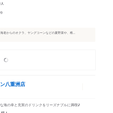
人
3
99
海老からのオクラ、ヤングコーンなどの夏野菜や、稚...
ウン八重洲店
な海の幸と充実のドリンクをリーズナブルに満喫♪
人
145