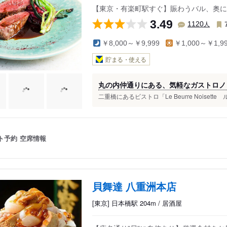
【東京・有楽町駅すぐ】賑わうバル、奥に
3.49
人
1120
￥8,000～￥9,999
￥1,000～￥1,9
貯まる・使える
丸の内仲通りにある、気軽なガストロノ
二重橋にあるビストロ「Le Beurre Noisett
ト予約
空席情報
貝舞達 八重洲本店
[東京] 日本橋駅 204m / 居酒屋