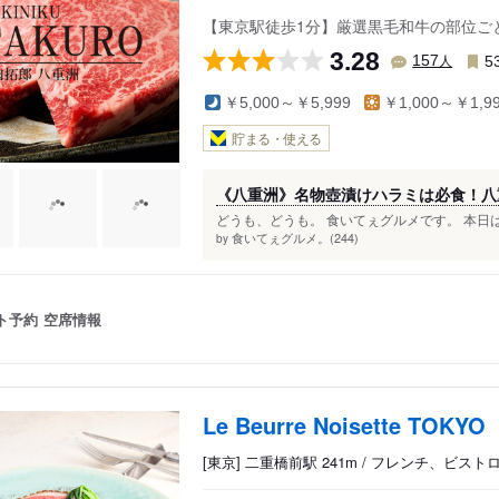
【東京駅徒歩1分】厳選黒毛和牛の部位ごと
3.28
人
157
5
￥5,000～￥5,999
￥1,000～￥1,9
貯まる・使える
《八重洲》名物壺漬けハラミは必食！八
どうも、どうも。 食いてぇグルメです。 本日は
食いてぇグルメ。(244)
by
ト予約
空席情報
Le Beurre Noisette TOKYO
[東京] 二重橋前駅 241m / フレンチ、ビス