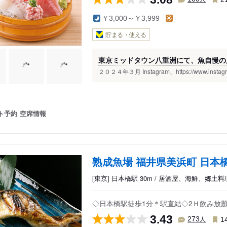
￥3,000～￥3,999
-
貯まる・使える
東京ミッドタウン八重洲にて、魚自慢の店
２０２４年３月 Instagram、https://www.instagra
ト予約
空席情報
熟成魚場 福井県美浜町 日本
[東京] 日本橋駅 30m / 居酒屋、海鮮、郷土料
◇日本橋駅徒歩1分＊駅直結◇2Ｈ飲み放題付
3.43
人
273
1