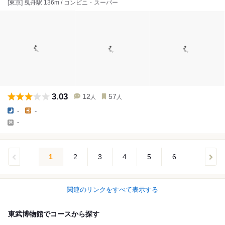
[東京] 曳舟駅 136m / コンビニ・スーパー
3.03
12
57
人
人
-
-
-
1
2
3
4
5
6
関連のリンクをすべて表示する
東武博物館でコースから探す