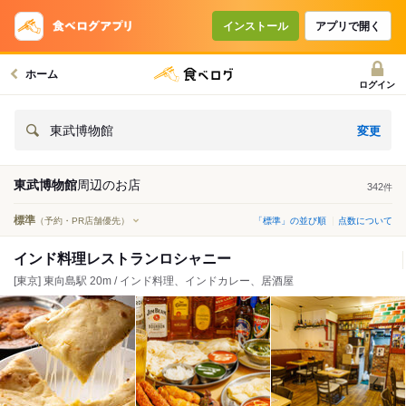
インストール
アプリで開く
ホーム
ログイン
変更
東武博物館
東武博物館
周辺の
お店
342
件
標準
（予約・PR店舗優先）
「標準」の並び順
点数について
インド料理レストランロシャニー
[東京] 東向島駅 20m / インド料理、インドカレー、居酒屋