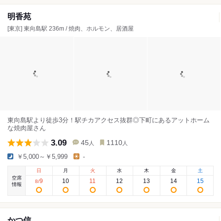
明香苑
[東京] 東向島駅 236m / 焼肉、ホルモン、居酒屋
東向島駅より徒歩3分！駅チカアクセス抜群◎下町にあるアットホーム
な焼肉屋さん
3.09
45
1110
人
人
￥5,000～￥5,999
-
日
月
火
水
木
金
土
空席
9
10
11
12
13
14
15
8
/
情報
かつ信