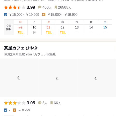
3.99
400
26585
人
人
￥15,000～￥19,999
￥15,000～￥19,999
日
月
火
水
木
金
土
空席
9
10
11
12
13
14
15
8
/
情報
茶屋カフェ ひやき
[東京] 東向島駅 28m / カフェ、喫茶店
3.05
5
66
人
人
-
～￥999