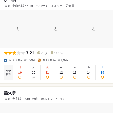
[東京] 東向島駅 460m / とんかつ、コロッケ、居酒屋
3.21
32
909
人
人
￥3,000～￥3,999
￥1,000～￥1,999
日
月
火
水
木
金
土
空席
9
10
11
12
13
14
15
8
/
情報
墨火亭
[東京] 曳舟駅 140m / 焼肉、ホルモン、牛タン