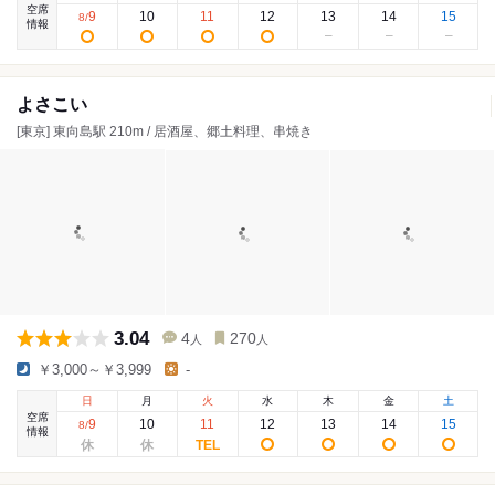
空席
9
10
11
12
13
14
15
8
/
情報
よさこい
[東京] 東向島駅 210m / 居酒屋、郷土料理、串焼き
3.04
4
270
人
人
￥3,000～￥3,999
-
日
月
火
水
木
金
土
空席
9
10
11
12
13
14
15
8
/
情報