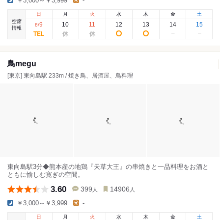
￥3,000～￥3,999
-
日
月
火
水
木
金
土
空席
9
10
11
12
13
14
15
8
/
情報
鳥megu
[東京] 東向島駅 233m / 焼き鳥、居酒屋、鳥料理
東向島駅3分◆熊本産の地鶏『天草大王』の串焼きと一品料理をお酒と
ともに愉しむ寛ぎの空間。
3.60
399
14906
人
人
￥3,000～￥3,999
-
日
月
火
水
木
金
土