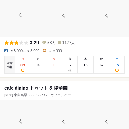
3.29
53
1177
人
人
￥3,000～￥3,999
～￥999
日
月
火
水
木
金
土
空席
9
10
11
12
13
14
15
8
/
情報
cafe dining トゥット & 陽華園
[東京] 東向島駅 222m / バル、カフェ、バー