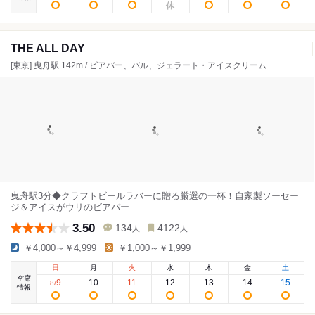
THE ALL DAY
[東京] 曳舟駅 142m / ビアバー、バル、ジェラート・アイスクリーム
曳舟駅3分◆クラフトビールラバーに贈る厳選の一杯！自家製ソーセー
ジ＆アイスがウリのビアバー
3.50
134
4122
人
人
￥4,000～￥4,999
￥1,000～￥1,999
日
月
火
水
木
金
土
空席
9
10
11
12
13
14
15
8
/
情報