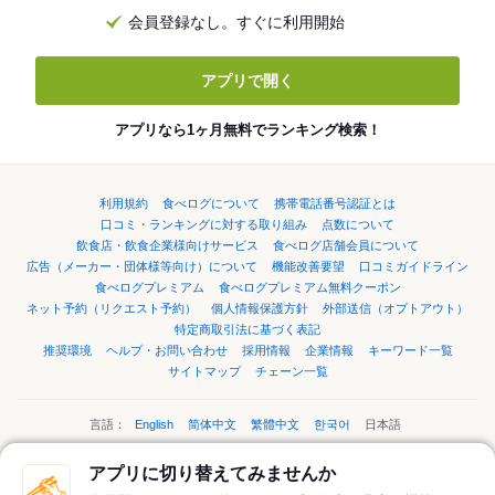
会員登録なし。すぐに利用開始
アプリで開く
アプリなら1ヶ月無料でランキング検索！
利用規約
食べログについて
携帯電話番号認証とは
口コミ・ランキングに対する取り組み
点数について
飲食店・飲食企業様向けサービス
食べログ店舗会員について
広告（メーカー・団体様等向け）について
機能改善要望
口コミガイドライン
食べログプレミアム
食べログプレミアム無料クーポン
ネット予約（リクエスト予約）
個人情報保護方針
外部送信（オプトアウト）
特定商取引法に基づく表記
推奨環境
ヘルプ・お問い合わせ
採用情報
企業情報
キーワード一覧
サイトマップ
チェーン一覧
言語：
English
简体中文
繁體中文
한국어
日本語
アプリに切り替えてみませんか
ページの先頭へ