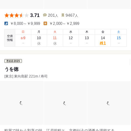
3.71
201
9467
人
人
￥8,000～￥9,999
￥2,000～￥2,999
日
月
火
水
木
金
土
空席
9
10
11
12
13
14
15
8
/
情報
1
残
うを徳
[東京] 東向島駅 221m / 寿司
鮨屋で味わう割烹の味。江戸前鮨と、京都仕込の酒肴を堪能する。