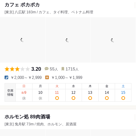
カフェ ポカポカ
[東京] 八広駅 183m / カフェ、タイ料理、ベトナム料理
3.20
55
1715
人
人
￥2,000～￥2,999
￥1,000～￥1,999
日
月
火
水
木
金
土
空席
9
10
11
12
13
14
15
8
/
情報
ホルモン処 89肉酒場
[東京] 曳舟駅 73m / 焼肉、ホルモン、居酒屋