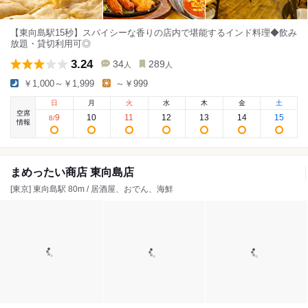
【東向島駅15秒】スパイシーな香りの店内で堪能するインド料理◆飲み
放題・貸切利用可◎
3.24
34
289
人
人
￥1,000～￥1,999
～￥999
日
月
火
水
木
金
土
空席
9
10
11
12
13
14
15
8
/
情報
まめったい商店 東向島店
[東京] 東向島駅 80m / 居酒屋、おでん、海鮮