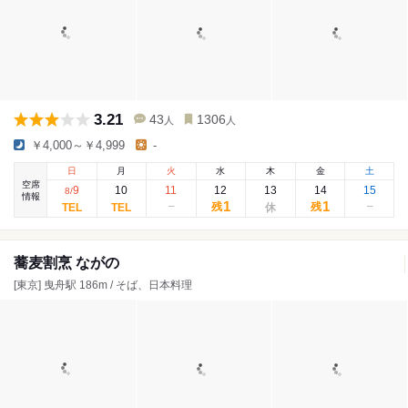
3.21
43
1306
人
人
￥4,000～￥4,999
-
日
月
火
水
木
金
土
空席
9
10
11
12
13
14
15
8
/
情報
1
1
残
残
蕎麦割烹 ながの
[東京] 曳舟駅 186m / そば、日本料理