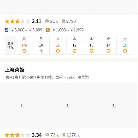
3.11
21
279
人
人
￥3,000～￥3,999
￥1,000～￥1,999
日
月
火
水
木
金
土
空席
9
10
11
12
13
14
15
8
/
情報
上海菜館
[東京] 曳舟駅 44m / 中華料理、飲茶・点心、中華粥
3.34
73
1270
人
人