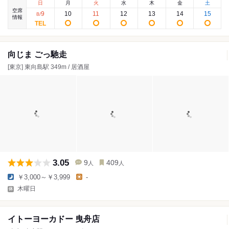
日
月
火
水
木
金
土
空席
9
10
11
12
13
14
15
8
/
情報
向じま ごっ馳走
[東京] 東向島駅 349m / 居酒屋
3.05
9
409
人
人
￥3,000～￥3,999
-
木曜日
イトーヨーカドー 曳舟店