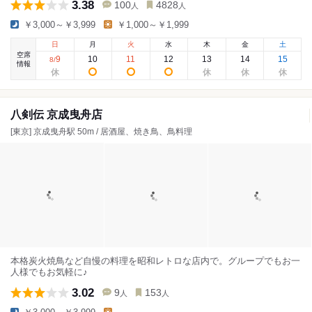
3.38
100
4828
人
人
￥3,000～￥3,999
￥1,000～￥1,999
日
月
火
水
木
金
土
空席
9
10
11
12
13
14
15
8
/
情報
八剣伝 京成曳舟店
[東京] 京成曳舟駅 50m / 居酒屋、焼き鳥、鳥料理
本格炭火焼鳥など自慢の料理を昭和レトロな店内で。グループでもお一
人様でもお気軽に♪
3.02
9
153
人
人