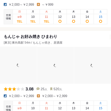
￥2,000～￥2,999
～￥999
日
月
火
水
木
金
土
空席
9
10
11
12
13
14
15
8
/
情報
もんじゃ お好み焼き ひまわり
[東京] 東向島駅 54m / もんじゃ焼き、居酒屋
3.08
25
520
人
人
￥2,000～￥2,999
￥2,000～￥2,999
日
月
火
水
木
金
土
空席
9
10
11
12
13
14
15
8
/
情報