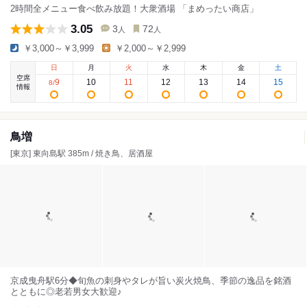
2時間全メニュー食べ飲み放題！大衆酒場 「まめったい商店」
3.05
3
72
人
人
￥3,000～￥3,999
￥2,000～￥2,999
日
月
火
水
木
金
土
空席
9
10
11
12
13
14
15
8
/
情報
鳥増
[東京] 東向島駅 385m / 焼き鳥、居酒屋
京成曳舟駅6分◆旬魚の刺身やタレが旨い炭火焼鳥、季節の逸品を銘酒
とともに◎老若男女大歓迎♪