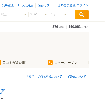
予約確認
行ったお店
保存リスト
無料会員登録/ログイン
｜
376
150,082
店舗
口コミ
口コミが多い順
ニューオープン
「標準」の並び順について
点数について
谷店
ンバー