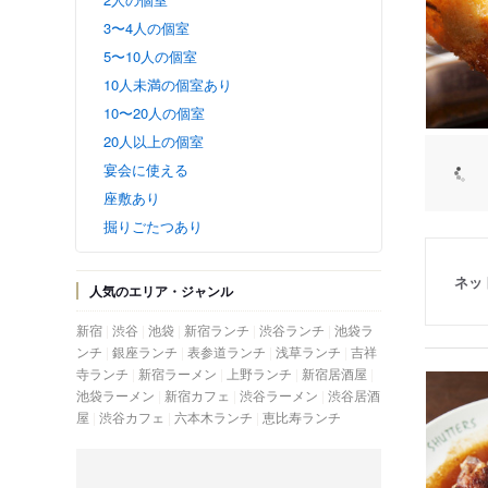
3〜4人の個室
5〜10人の個室
10人未満の個室あり
10〜20人の個室
20人以上の個室
宴会に使える
座敷あり
掘りごたつあり
ネッ
人気のエリア・ジャンル
新宿
渋谷
池袋
新宿ランチ
渋谷ランチ
池袋ラ
ンチ
銀座ランチ
表参道ランチ
浅草ランチ
吉祥
寺ランチ
新宿ラーメン
上野ランチ
新宿居酒屋
池袋ラーメン
新宿カフェ
渋谷ラーメン
渋谷居酒
屋
渋谷カフェ
六本木ランチ
恵比寿ランチ