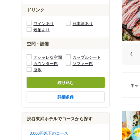
ドリンク
ワインあり
日本酒あり
焼酎あり
空間・設備
オシャレな空間
カップルシート
カウンター席
ソファー席
座敷
絞り込む
ネッ
詳細条件
渋谷東武ホテルでコースから探す
3,000円以下のコース