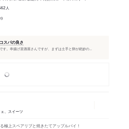
人
562
99
コスパの良さ
す。串揚げ居酒屋さんですが、まずは土手と卵が絶妙の...
カフェ、スイーツ
る極上スペアリブと焼きたてアップルパイ！