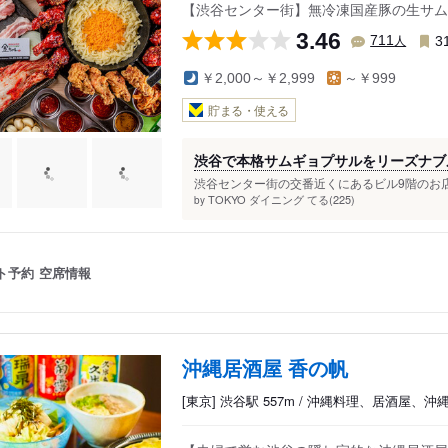
【渋谷センター街】無冷凍国産豚の生サム
3.46
人
711
3
￥2,000～￥2,999
～￥999
貯まる・使える
渋谷で本格サムギョプサルをリーズナブ
渋谷センター街の交番近くにあるビル9階のお店
TOKYO ダイニング てる(225)
by
ト予約
空席情報
沖縄居酒屋 香の帆
[東京] 渋谷駅 557m / 沖縄料理、居酒屋、沖