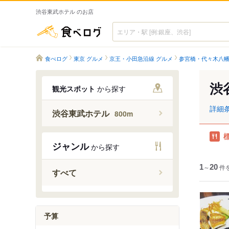
渋谷東武ホテル のお店
食べログ
食べログ
東京 グルメ
京王・小田急沿線 グルメ
参宮橋・代々木八幡
渋
観光スポット
から探す
詳細
渋谷東武ホテル
800m
ジャンル
から探す
1
～
20
件
すべて
予算