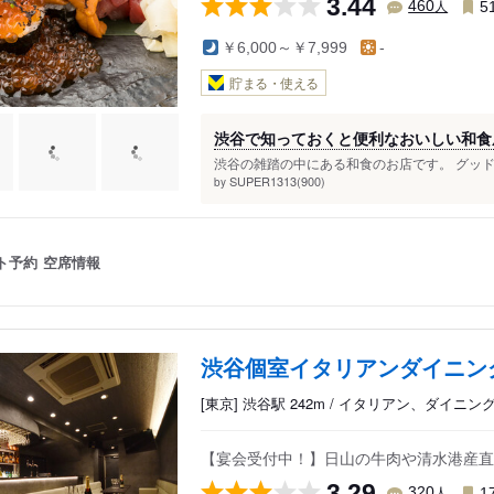
3.44
人
460
5
￥6,000～￥7,999
-
貯まる・使える
渋谷で知っておくと便利なおいしい和食
渋谷の雑踏の中にある和食のお店です。 グッド
SUPER1313(900)
by
ト予約
空席情報
渋谷個室イタリアンダイニング
[東京] 渋谷駅 242m / イタリアン、ダイニ
【宴会受付中！】日山の牛肉や清水港産直
3.29
人
320
1