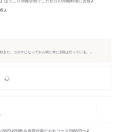
】ほっこり沖縄空間でこだわりの沖縄料理に舌鼓♪
人
35
きだ。コロナになってから特に年に2回は行っている。...
げ
0円♪2H飲み放題付串だおれコース2980円〜♪