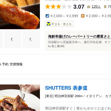
3.07
人
120
7
￥2,000～￥2,999
￥2,000～￥2,9
貯まる・使える
海鮮串揚げのレーパートリーの豊富さと
渋谷駅から宮益坂方向へ、進行方向左側、すぐで
夜と霧(98)
by
ト予約
空席情報
SHUTTERS 表参道
[東京] 明治神宮前駅 206m / イタリアン、
明治神宮前駅すぐ｜骨からホロリとほぐれ