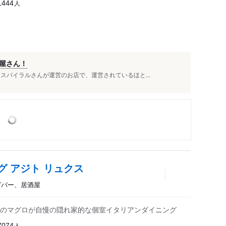
人
1444
屋さん！
スパイラルさんが運営のお店で、運営されているほと...
 アジト リュクス
ングバー、居酒屋
のマグロが自慢の隠れ家的な個室イタリアンダイニング
人
7074