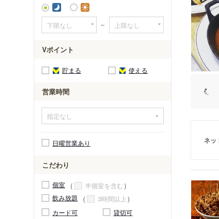
～
Vポイント
貯まる
使える
営業時間
ネッ
日曜営業あり
こだわり
個室
半個室を含む
飲み放題
3時間以上
カード可
貸切可