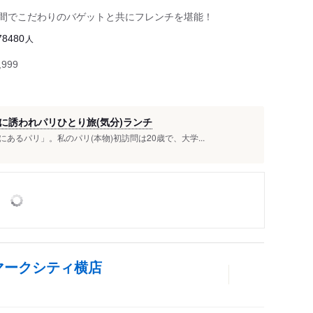
間でこだわりのバゲットと共にフレンチを堪能！
人
78480
999
に誘われパリひとり旅(気分)ランチ
るパリ」。私のパリ(本物)初訪問は20歳で、大学...
マークシティ横店
き