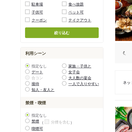
駐車場
食べ放題
子供可
ペット可
クーポン
テイクアウト
絞り込む
利用シーン
指定なし
家族・子供と
デート
女子会
合コン
大人数の宴会
ネッ
接待
一人で入りやすい
知人・友人と
禁煙・喫煙
指定なし
禁煙
分煙を含む
喫煙可