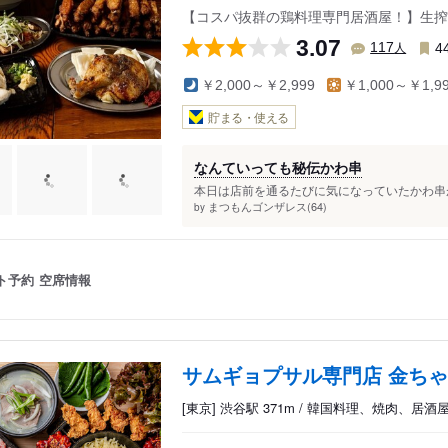
【コスパ抜群の鶏料理専門居酒屋！】生搾
3.07
人
117
4
￥2,000～￥2,999
￥1,000～￥1,9
貯まる・使える
なんていっても秘伝かわ串
本日は店前を通るたびに気になっていたかわ串が
まつもんゴンザレス(64)
by
ト予約
空席情報
サムギョプサル専門店 金ちゃ
[東京] 渋谷駅 371m / 韓国料理、焼肉、居酒