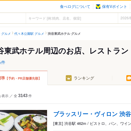
食べログについて
保有Vポイント
 グルメ
代々木公園駅 グルメ
渋谷東武ホテル グルメ
谷東武ホテル周辺のお店、レストラン
条件
標準
ランキング
【予約・PR店舗優先順】
を表示
／
全
3143
件
ブラッスリー・ヴィロン 渋
[東京] 渋谷駅 462m / ビストロ、パン、ワイ