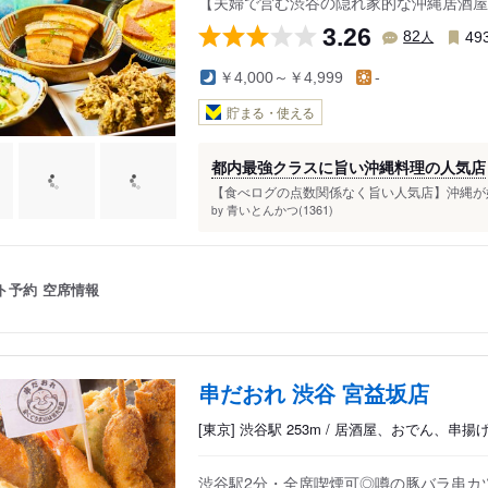
【夫婦で営む渋谷の隠れ家的な沖縄居酒屋
3.26
人
82
49
￥4,000～￥4,999
-
貯まる・使える
都内最強クラスに旨い沖縄料理の人気店
【食べログの点数関係なく旨い人気店】沖縄が好
青いとんかつ(1361)
by
ト予約
空席情報
串だおれ 渋谷 宮益坂店
[東京] 渋谷駅 253m / 居酒屋、おでん、串揚
渋谷駅2分・全席喫煙可◎噂の豚バラ串カツ5