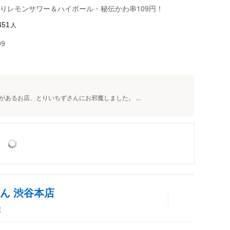
りレモンサワー＆ハイボール・秘伝かわ串109円！
人
451
99
あるお店、とりいちずさんにお邪魔しました。 ...
ん 渋谷本店
屋