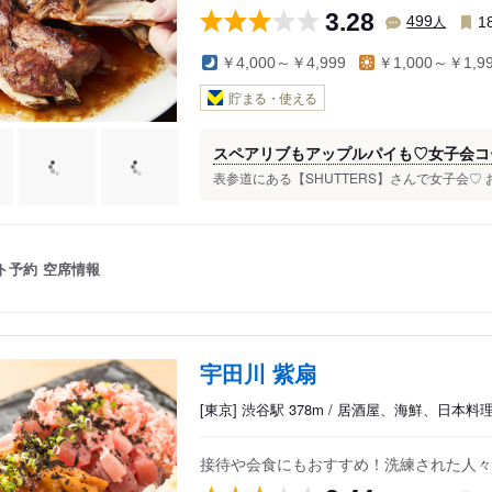
3.28
人
499
1
￥4,000～￥4,999
￥1,000～￥1,9
貯まる・使える
スペアリブもアップルパイも♡女子会コ
表参道にある【SHUTTERS】さんで女子会♡
ト予約
空席情報
宇田川 紫扇
[東京] 渋谷駅 378m / 居酒屋、海鮮、日本料
接待や会食にもおすすめ！洗練された人々