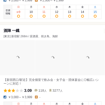
￥3,000～￥3,999
￥2,000～￥2,999
日
月
火
水
木
金
土
空席
9
10
11
12
13
14
15
8
/
情報
酒陣 一鐡
[東京] 新宿駅 268m / 居酒屋、焼き鳥、海鮮
【新宿西口/駅近】完全個室で飲み会・女子会・団体宴会に◎幅広いシ
ーンに対応！
3.09
118
3277
人
人
￥3,000～￥3,999
-
日
月
火
水
木
金
土