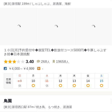
[東京] 新宿駅 199m / しゃぶしゃぶ、居酒屋、海鮮
１０日[月]予約受付中◆個室TEL◆飲放付コース5000円◆牛豚しゃぶす
き焼◆日本酒焼酎
3.40
268
19658
人
人
￥4,000～￥4,999
-
日
月
火
水
木
金
土
空席
9
10
11
12
13
14
15
8
/
情報
鳥園
[東京] 新宿西口駅 87m / 焼き鳥、もつ焼き、居酒屋