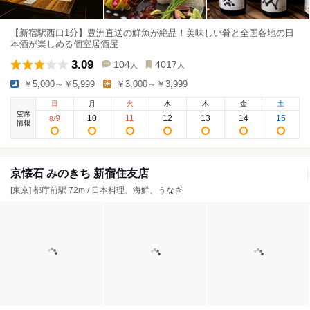
【新宿駅西口1分】豊洲直送の鮮魚が絶品！美味しい肴と全国各地の日
本酒が楽しめる個室居酒屋
3.09
104
4017
人
人
￥5,000～￥5,999
￥3,000～￥3,999
日
月
火
水
木
金
土
空席
9
10
11
12
13
14
15
8
/
情報
京懐石 みのきち 新宿住友店
[東京] 都庁前駅 72m / 日本料理、海鮮、うなぎ