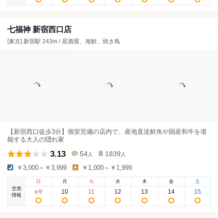
七福神 新宿西口店
[東京] 新宿駅 243m / 居酒屋、海鮮、焼き鳥
【新宿西口徒歩3分】個室完備の店内で、産地直送鮮魚や国産和牛を堪
能する大人の隠れ家
3.13
54
1839
人
人
￥3,000～￥3,999
￥1,000～￥1,999
日
月
火
水
木
金
土
空席
9
10
11
12
13
14
15
8
/
情報