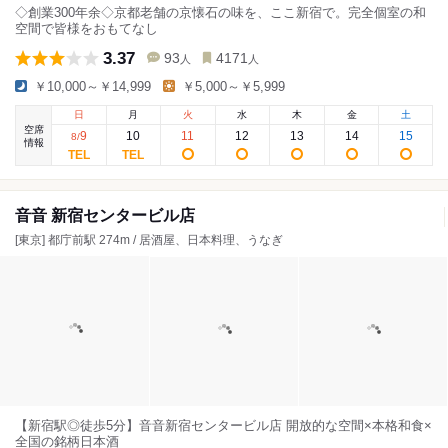
◇創業300年余◇京都老舗の京懐石の味を、ここ新宿で。完全個室の和
空間で皆様をおもてなし
3.37
93
4171
人
人
￥10,000～￥14,999
￥5,000～￥5,999
日
月
火
水
木
金
土
空席
9
10
11
12
13
14
15
8
/
情報
音音 新宿センタービル店
[東京] 都庁前駅 274m / 居酒屋、日本料理、うなぎ
【新宿駅◎徒歩5分】音音新宿センタービル店 開放的な空間×本格和食×
全国の銘柄日本酒