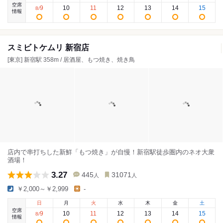
空席
9
10
11
12
13
14
15
8
/
情報
スミビトケムリ 新宿店
[東京] 新宿駅 358m / 居酒屋、もつ焼き、焼き鳥
店内で串打ちした新鮮「もつ焼き」が自慢！新宿駅徒歩圏内のネオ大衆
酒場！
3.27
445
31071
人
人
￥2,000～￥2,999
-
日
月
火
水
木
金
土
空席
9
10
11
12
13
14
15
8
/
情報