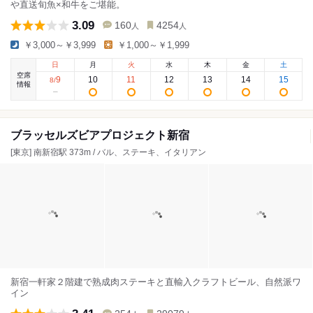
や直送旬魚×和牛をご堪能。
3.09
160
4254
人
人
￥3,000～￥3,999
￥1,000～￥1,999
日
月
火
水
木
金
土
空席
9
10
11
12
13
14
15
8
/
情報
ブラッセルズビアプロジェクト新宿
[東京] 南新宿駅 373m / バル、ステーキ、イタリアン
新宿一軒家２階建で熟成肉ステーキと直輸入クラフトビール、自然派ワ
イン