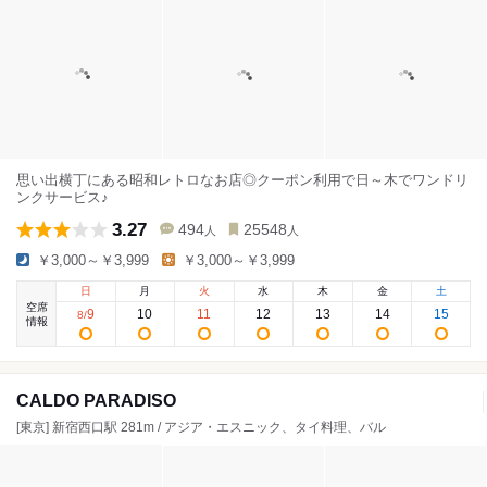
思い出横丁にある昭和レトロなお店◎クーポン利用で日～木でワンドリ
ンクサービス♪
3.27
494
25548
人
人
￥3,000～￥3,999
￥3,000～￥3,999
日
月
火
水
木
金
土
空席
9
10
11
12
13
14
15
8
/
情報
CALDO PARADISO
[東京] 新宿西口駅 281m / アジア・エスニック、タイ料理、バル