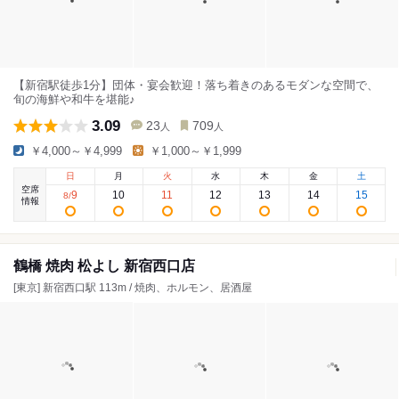
【新宿駅徒歩1分】団体・宴会歓迎！落ち着きのあるモダンな空間で、
旬の海鮮や和牛を堪能♪
3.09
23
709
人
人
￥4,000～￥4,999
￥1,000～￥1,999
日
月
火
水
木
金
土
空席
9
10
11
12
13
14
15
8
/
情報
鶴橋 焼肉 松よし 新宿西口店
[東京] 新宿西口駅 113m / 焼肉、ホルモン、居酒屋