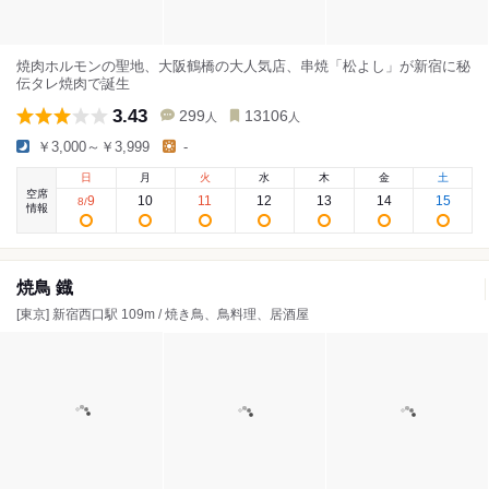
焼肉ホルモンの聖地、大阪鶴橋の大人気店、串焼「松よし」が新宿に秘
伝タレ焼肉で誕生
3.43
299
13106
人
人
￥3,000～￥3,999
-
日
月
火
水
木
金
土
空席
9
10
11
12
13
14
15
8
/
情報
焼鳥 鐡
[東京] 新宿西口駅 109m / 焼き鳥、鳥料理、居酒屋