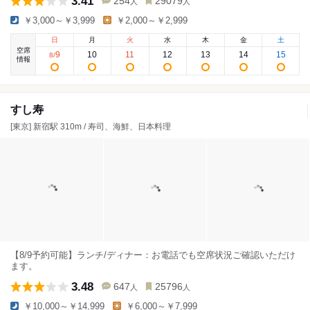
3.41
254
29079
人
人
￥3,000～￥3,999
￥2,000～￥2,999
日
月
火
水
木
金
土
空席
9
10
11
12
13
14
15
8
/
情報
すし寿
[東京] 新宿駅 310m / 寿司、海鮮、日本料理
【8/9予約可能】ランチ/ディナー：お電話でも空席状況ご確認いただけ
ます。
3.48
647
25796
人
人
￥10,000～￥14,999
￥6,000～￥7,999