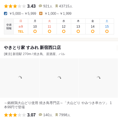
3.43
921
43715
人
人
￥5,000～￥5,999
￥1,000～￥1,999
日
月
火
水
木
金
土
空席
9
10
11
12
13
14
15
8
/
情報
やきとり家 すみれ 新宿西口店
[東京] 新宿駅 270m / 焼き鳥、居酒屋、バル
～銘柄鶏大山どり使用 焼き鳥専門店～「大山どり やみつき串カツ」 1
本99円で登場
3.07
140
7998
人
人