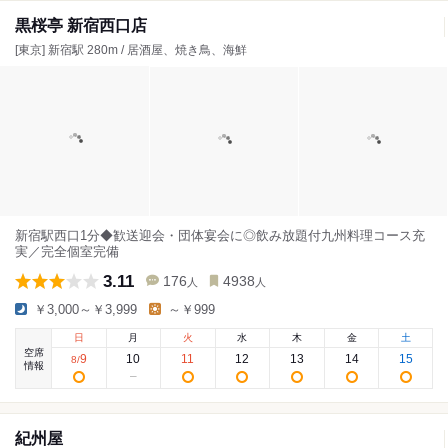
黒桜亭 新宿西口店
[東京] 新宿駅 280m / 居酒屋、焼き鳥、海鮮
新宿駅西口1分◆歓送迎会・団体宴会に◎飲み放題付九州料理コース充
実／完全個室完備
3.11
176
4938
人
人
￥3,000～￥3,999
～￥999
日
月
火
水
木
金
土
空席
9
10
11
12
13
14
15
8
/
情報
紀州屋