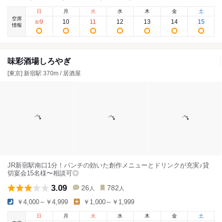
日
月
火
水
木
金
土
空席
9
10
11
12
13
14
15
8
/
情報
味彩酒場しろやぎ
[東京] 新宿駅 370m / 居酒屋
JR新宿駅南口1分！パンチの効いた創作メニューとドリンクが充実♪貸
切宴会15名様〜相談可◎
3.09
26
782
人
人
￥4,000～￥4,999
￥1,000～￥1,999
日
月
火
水
木
金
土