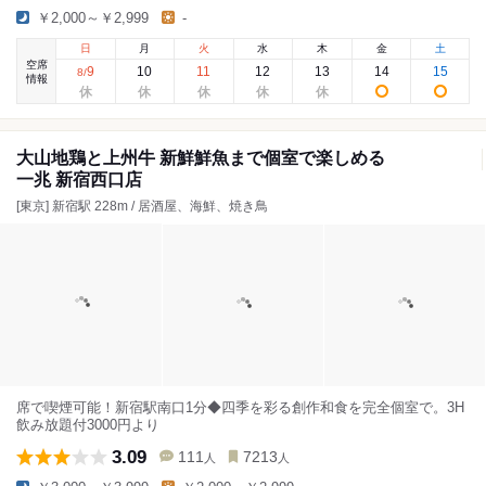
￥2,000～￥2,999
-
日
月
火
水
木
金
土
空席
9
10
11
12
13
14
15
8
/
情報
大山地鶏と上州牛 新鮮鮮魚まで個室で楽しめる
一兆 新宿西口店
[東京] 新宿駅 228m / 居酒屋、海鮮、焼き鳥
席で喫煙可能！新宿駅南口1分◆四季を彩る創作和食を完全個室で。3H
飲み放題付3000円より
3.09
111
7213
人
人