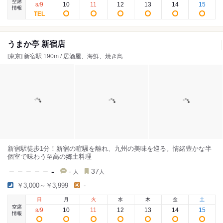
空席
9
10
11
12
13
14
15
8
/
情報
うまか亭 新宿店
[東京] 新宿駅 190m / 居酒屋、海鮮、焼き鳥
新宿駅徒歩1分！新宿の喧騒を離れ、九州の美味を巡る。情緒豊かな半
個室で味わう至高の郷土料理
-
-
37
人
人
￥3,000～￥3,999
-
日
月
火
水
木
金
土
空席
9
10
11
12
13
14
15
8
/
情報