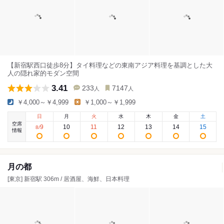
【新宿駅西口徒歩8分】タイ料理などの東南アジア料理を基調とした大
人の隠れ家的モダン空間
3.41
233
7147
人
人
￥4,000～￥4,999
￥1,000～￥1,999
日
月
火
水
木
金
土
空席
9
10
11
12
13
14
15
8
/
情報
月の都
[東京] 新宿駅 306m / 居酒屋、海鮮、日本料理