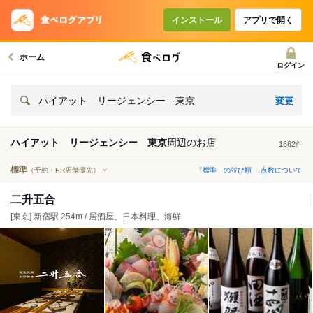
インストール
アプリで開く
ホーム
ログイン
変更
ハイアット リージェンシー 東京
ハイアット リージェンシー 東京
周辺の
お店
1662
件
標準
（予約・PR店舗優先）
「標準」の並び順
点数について
二升五合
[東京] 新宿駅 254m / 居酒屋、日本料理、海鮮