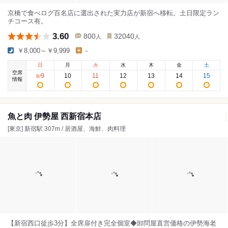
京橋で食べログ百名店に選出された実力店が新宿へ移転。土日限定ラン
チコース有。
3.60
800
32040
人
人
￥8,000～￥9,999
-
日
月
火
水
木
金
土
空席
9
10
11
12
13
14
15
8
/
情報
魚と肉 伊勢屋 西新宿本店
[東京] 新宿駅 307m / 居酒屋、海鮮、肉料理
【新宿西口徒歩3分】全席扉付き完全個室◆卸問屋直営価格の伊勢海老