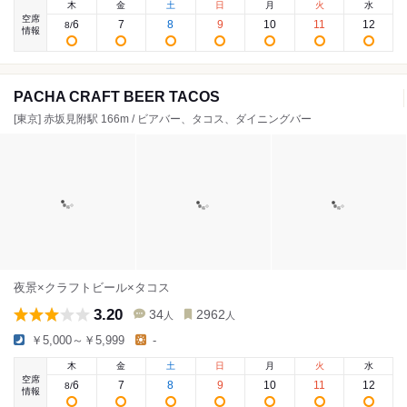
木
金
土
日
月
火
水
空席
6
7
8
9
10
11
12
8
/
情報
PACHA CRAFT BEER TACOS
[東京] 赤坂見附駅 166m / ビアバー、タコス、ダイニングバー
夜景×クラフトビール×タコス
3.20
34
2962
人
人
￥5,000～￥5,999
-
木
金
土
日
月
火
水
空席
6
7
8
9
10
11
12
8
/
情報