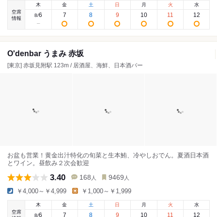
木
金
土
日
月
火
水
空席
6
7
8
9
10
11
12
8
/
情報
O'denbar うまみ 赤坂
[東京] 赤坂見附駅 123m / 居酒屋、海鮮、日本酒バー
お盆も営業！黄金出汁特化の旬菜と生本鮪、冷やしおでん。夏酒日本酒
とワイン。昼飲み２次会歓迎
3.40
168
9469
人
人
￥4,000～￥4,999
￥1,000～￥1,999
木
金
土
日
月
火
水
空席
6
7
8
9
10
11
12
8
/