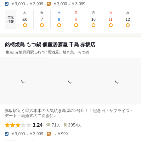
￥3,000～￥3,999
￥3,000～￥3,999
木
金
土
日
月
火
水
空席
6
7
8
9
10
11
12
8
/
情報
銘柄焼鳥 もつ鍋 個室居酒屋 千鳥 赤坂店
[東京] 赤坂見附駅 149m / 居酒屋、焼き鳥、もつ鍋
赤坂駅近く◎六本木の人気焼き鳥屋の2号店！！記念日・サプライズ・
デート・結婚式の二次会に♪
3.24
71
3954
人
人
￥3,000～￥3,999
～￥999