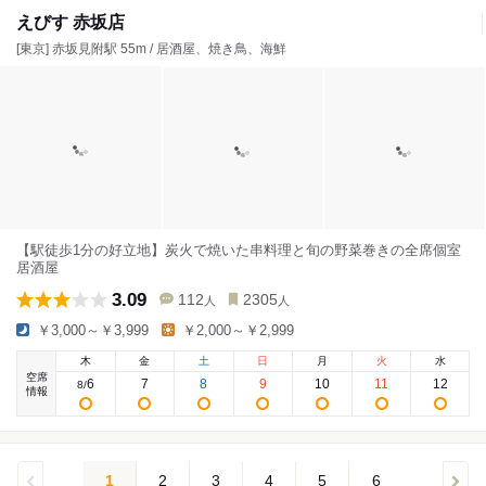
えびす 赤坂店
[東京] 赤坂見附駅 55m / 居酒屋、焼き鳥、海鮮
【駅徒歩1分の好立地】炭火で焼いた串料理と旬の野菜巻きの全席個室
居酒屋
3.09
112
2305
人
人
￥3,000～￥3,999
￥2,000～￥2,999
木
金
土
日
月
火
水
空席
6
7
8
9
10
11
12
8
/
情報
1
2
3
4
5
6