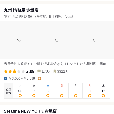
九州 情熱屋 赤坂店
[東京] 赤坂見附駅 56m / 居酒屋、日本料理、もつ鍋
当日予約大歓迎！もつ鍋や博多串焼きをはじめとした九州料理ご堪能！
3.09
170
3322
人
人
￥3,000～￥3,999
-
木
金
土
日
月
火
水
空席
6
7
8
9
10
11
12
8
/
情報
Serafina NEW YORK 赤坂店