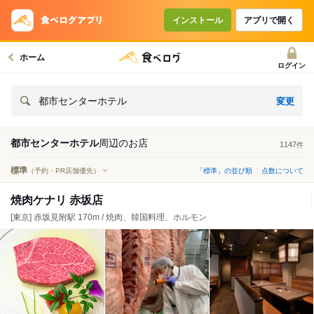
インストール
アプリで開く
ホーム
ログイン
変更
都市センターホテル
都市センターホテル
周辺の
お店
1147
件
標準
（予約・PR店舗優先）
「標準」の並び順
点数について
焼肉ケナリ 赤坂店
[東京] 赤坂見附駅 170m / 焼肉、韓国料理、ホルモン