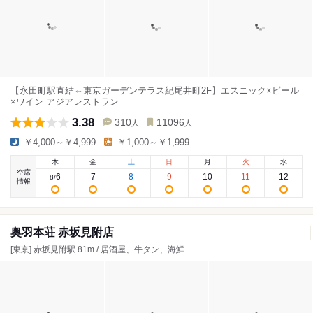
【永田町駅直結⇔東京ガーデンテラス紀尾井町2F】エスニック×ビール
×ワイン アジアレストラン
3.38
310
11096
人
人
￥4,000～￥4,999
￥1,000～￥1,999
木
金
土
日
月
火
水
空席
6
7
8
9
10
11
12
8
/
情報
奥羽本荘 赤坂見附店
[東京] 赤坂見附駅 81m / 居酒屋、牛タン、海鮮