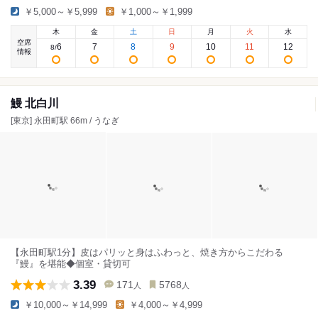
￥5,000～￥5,999
￥1,000～￥1,999
木
金
土
日
月
火
水
空席
6
7
8
9
10
11
12
8
/
情報
鰻 北白川
[東京] 永田町駅 66m / うなぎ
【永田町駅1分】⽪はパリッと⾝はふわっと、焼き方からこだわる
『鰻』を堪能◆個室・貸切可
3.39
171
5768
人
人
￥10,000～￥14,999
￥4,000～￥4,999