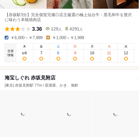
【赤坂駅3分】完全個室完備◎店主厳選の極上仙台牛・黒毛和牛を贅沢
に味わう本格焼肉店
3.36
129
4291
人
人
￥6,000～￥7,999
￥1,000～￥1,999
木
金
土
日
月
火
水
空席
6
7
8
9
10
11
12
8
/
情報
海宝しぐれ 赤坂見附店
[東京] 赤坂見附駅 77m / 居酒屋、かき、海鮮