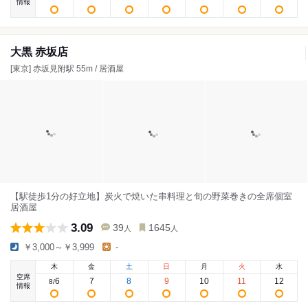
情報
大黒 赤坂店
[東京] 赤坂見附駅 55m / 居酒屋
【駅徒歩1分の好立地】炭火で焼いた串料理と旬の野菜巻きの全席個室
居酒屋
3.09
39
1645
人
人
￥3,000～￥3,999
-
木
金
土
日
月
火
水
空席
6
7
8
9
10
11
12
8
/
情報