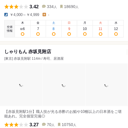
3.42
334
18690
人
人
￥4,000～￥4,999
-
木
金
土
日
月
火
水
空席
6
7
8
9
10
11
12
8
/
情報
しゃりもん 赤坂見附店
[東京] 赤坂見附駅 114m / 寿司、居酒屋
【赤坂見附駅1分】職人技が光る赤酢のお鮨や10種以上の日本酒をご堪
能あれ。完全個室完備◎
3.27
70
10750
人
人