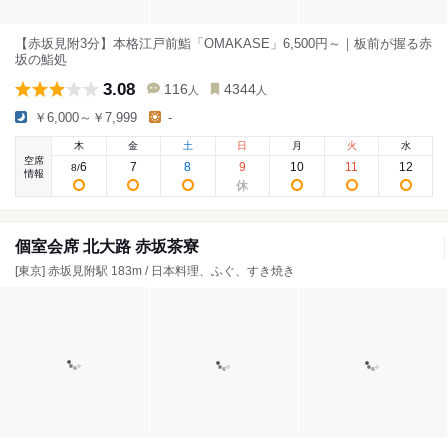
【赤坂見附3分】本格江戸前鮨「OMAKASE」6,500円～｜板前が握る赤
坂の鮨処
3.08
116
4344
人
人
￥6,000～￥7,999
-
木
金
土
日
月
火
水
空席
6
7
8
9
10
11
12
8
/
情報
個室会席 北大路 赤坂茶寮
[東京] 赤坂見附駅 183m / 日本料理、ふぐ、すき焼き