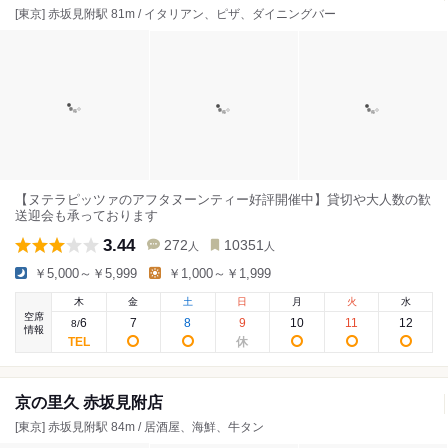
[東京] 赤坂見附駅 81m / イタリアン、ピザ、ダイニングバー
【ヌテラピッツァのアフタヌーンティー好評開催中】貸切や大人数の歓
送迎会も承っております
3.44
272
10351
人
人
￥5,000～￥5,999
￥1,000～￥1,999
木
金
土
日
月
火
水
空席
6
7
8
9
10
11
12
8
/
情報
京の里久 赤坂見附店
[東京] 赤坂見附駅 84m / 居酒屋、海鮮、牛タン