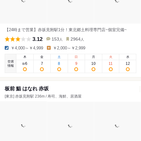
【24時まで営業】赤坂見附駅1分！東北郷土料理専門店~個室完備~
3.12
153
2964
人
人
￥4,000～￥4,999
￥2,000～￥2,999
木
金
土
日
月
火
水
空席
6
7
8
9
10
11
12
8
/
情報
板前 鮨 はなれ 赤坂
[東京] 赤坂見附駅 236m / 寿司、海鮮、居酒屋