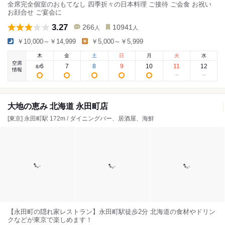
全席完全個室のおもてなし 四季折々の日本料理 ご接待 ご会食 お祝い
お顔合せ ご宴会に
3.27
266
10941
人
人
￥10,000～￥14,999
￥5,000～￥5,999
木
金
土
日
月
火
水
空席
6
7
8
9
10
11
12
8
/
情報
大地の恵み 北海道 永田町店
[東京] 永田町駅 172m / ダイニングバー、居酒屋、海鮮
【永田町の隠れ家レストラン】永田町駅徒歩2分 北海道の食材やドリン
クなどが東京で楽しめます！