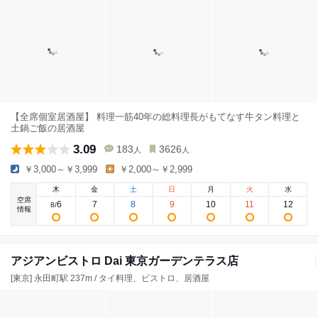
【全席個室居酒屋】 料理一筋40年の総料理長がもてなす牛タン料理と
土鍋ご飯の居酒屋
3.09
183
3626
人
人
￥3,000～￥3,999
￥2,000～￥2,999
木
金
土
日
月
火
水
空席
6
7
8
9
10
11
12
8
/
情報
アジアンビストロ Dai 東京ガーデンテラス店
[東京] 永田町駅 237m / タイ料理、ビストロ、居酒屋