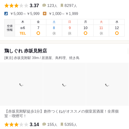
3.37
123
8297
人
人
￥5,000～￥5,999
￥1,000～￥1,999
木
金
土
日
月
火
水
空席
6
7
8
9
10
11
12
8
/
情報
鶏しぐれ 赤坂見附店
[東京] 赤坂見附駅 39m / 居酒屋、鳥料理、焼き鳥
【赤坂見附駅徒歩1分】創作つくねがオススメの個室居酒屋！全席個
室・喫煙可！
3.14
155
5355
人
人