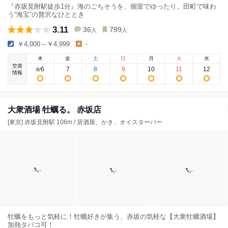
『赤坂見附駅徒歩1分』海のごちそうを、個室でゆったり。田町で味わ
う“海宝”の贅沢なひととき
3.11
36
799
人
人
￥4,000～￥4,999
-
木
金
土
日
月
火
水
空席
6
7
8
9
10
11
12
8
/
情報
大衆酒場 牡蠣る。 赤坂店
[東京] 赤坂見附駅 106m / 居酒屋、かき、オイスターバー
牡蠣をもっと気軽に！牡蠣好きが集う、赤坂の気軽な【大衆牡蠣酒場】
加熱タバコ可！