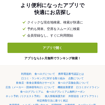
より便利になったアプリで
快適にお店探し
クイックな現在地検索。検索が快適に
予約も簡単。空席をスムーズに検索
会員登録なし。すぐに利用開始
アプリで開く
アプリなら1ヶ月無料でランキング検索！
利用規約
食べログについて
携帯電話番号認証とは
口コミ・ランキングに対する取り組み
点数について
飲食店・飲食企業様向けサービス
食べログ店舗会員について
広告（メーカー・団体様等向け）について
機能改善要望
口コミガイドライン
食べログプレミアム
食べログプレミアム無料クーポン
ネット予約（リクエスト予約）
個人情報保護方針
外部送信（オプトアウト）
特定商取引法に基づく表記