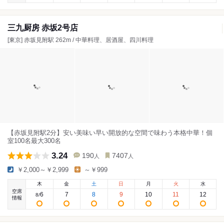
三九厨房 赤坂2号店
[東京] 赤坂見附駅 262m / 中華料理、居酒屋、四川料理
【赤坂見附駅2分】安い美味い早い開放的な空間で味わう本格中華！個
室100名最大300名
3.24
190
7407
人
人
￥2,000～￥2,999
～￥999
木
金
土
日
月
火
水
空席
6
7
8
9
10
11
12
8
/
情報