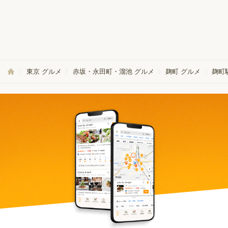
東京 グルメ
赤坂・永田町・溜池 グルメ
麹町 グルメ
麹町