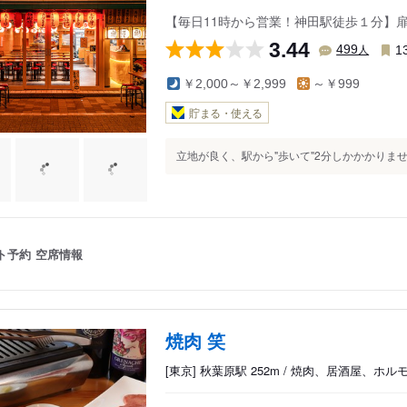
【毎日11時から営業！神田駅徒歩１分】
3.44
人
499
1
￥2,000～￥2,999
～￥999
貯まる・使える
立地が良く、駅から"歩いて"2分しかかかりません
ト予約
空席情報
焼肉 笑
[東京] 秋葉原駅 252m / 焼肉、居酒屋、ホル