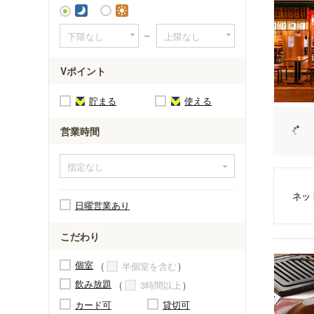
～
Vポイント
貯まる
使える
営業時間
ネッ
日曜営業あり
こだわり
個室
半個室を含む
飲み放題
3時間以上
カード可
貸切可