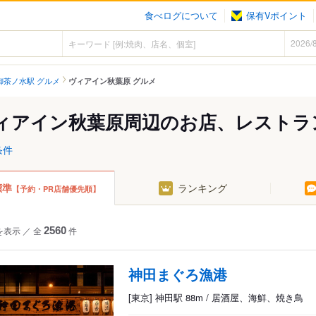
食べログについて
保有Vポイント
御茶ノ水駅 グルメ
ヴィアイン秋葉原 グルメ
ィアイン秋葉原周辺のお店、レストラ
条件
標準
ランキング
【予約・PR店舗優先順】
を表示
／
全
2560
件
神田まぐろ漁港
[東京] 神田駅 88m / 居酒屋、海鮮、焼き鳥