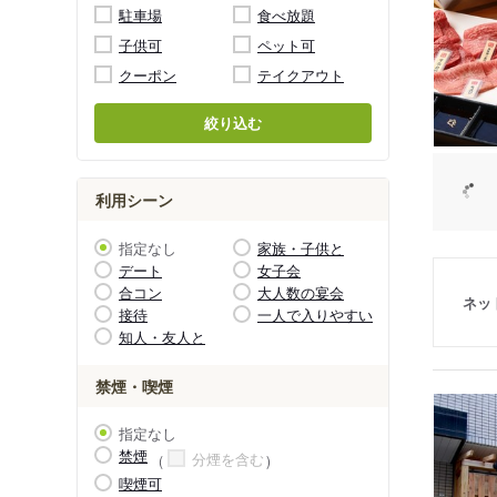
駐車場
食べ放題
子供可
ペット可
クーポン
テイクアウト
絞り込む
利用シーン
指定なし
家族・子供と
デート
女子会
合コン
大人数の宴会
ネッ
接待
一人で入りやすい
知人・友人と
禁煙・喫煙
指定なし
禁煙
分煙を含む
喫煙可