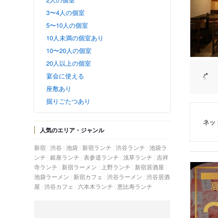
3〜4人の個室
5〜10人の個室
10人未満の個室あり
10〜20人の個室
20人以上の個室
宴会に使える
座敷あり
掘りごたつあり
ネッ
人気のエリア・ジャンル
新宿
渋谷
池袋
新宿ランチ
渋谷ランチ
池袋ラ
ンチ
銀座ランチ
表参道ランチ
浅草ランチ
吉祥
寺ランチ
新宿ラーメン
上野ランチ
新宿居酒屋
池袋ラーメン
新宿カフェ
渋谷ラーメン
渋谷居酒
屋
渋谷カフェ
六本木ランチ
恵比寿ランチ