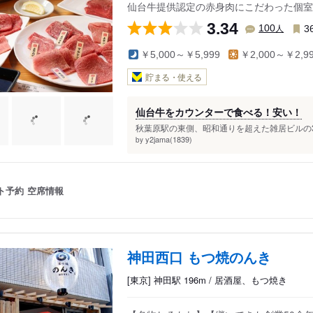
仙台牛提供認定の赤身肉にこだわった個室
3.34
人
100
3
￥5,000～￥5,999
￥2,000～￥2,9
貯まる・使える
仙台牛をカウンターで食べる！安い！
秋葉原駅の東側、昭和通りを超えた雑居ビルの3
y2jama(1839)
by
ト予約
空席情報
神田西口 もつ焼のんき
[東京] 神田駅 196m / 居酒屋、もつ焼き