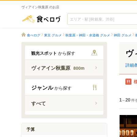
ヴィアイン秋葉原 のお店
食べログ
食べログ
東京 グルメ
秋葉原・神田・水道橋 グルメ
神田 グルメ
ヴ
観光スポット
から探す
詳細
ヴィアイン秋葉原
800m
ジャンル
から探す
1
～
20
件
すべて
予算