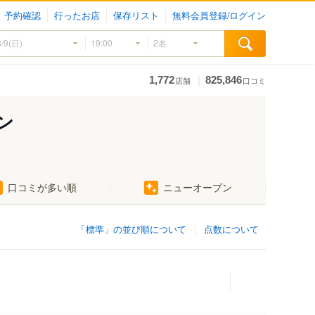
予約確認
行ったお店
保存リスト
無料会員登録/ログイン
｜
1,772
825,846
店舗
口コミ
ン
口コミが多い順
ニューオープン
「標準」の並び順について
点数について