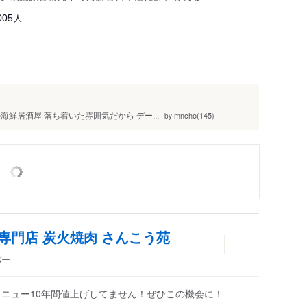
人
005
鮮居酒屋 落ち着いた雰囲気だから デー...
mncho(145)
by
専門店 炭火焼肉 さんこう苑
バー
メニュー10年間値上げしてません！ぜひこの機会に！