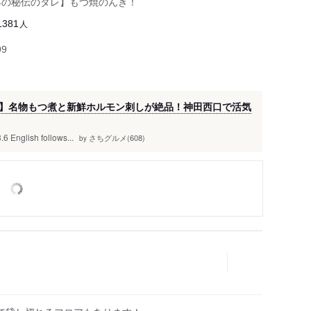
年の秘伝のタレ】もつ焼のんき！
人
1381
99
】名物もつ煮と新鮮ホルモン刺しが絶品！神田西口で活気
ish follows...
さちグルメ(608)
by