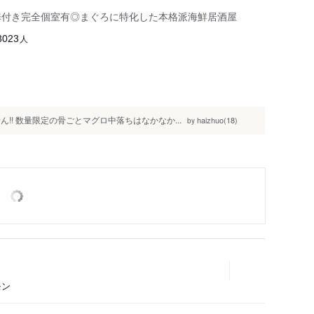
扉付き完全個室有◎まぐろに特化した本格派海鮮居酒屋
人
3023
!! 数量限定の骨ごとマグロ中落ちはなかなか...
haizhuo(18)
by
モン