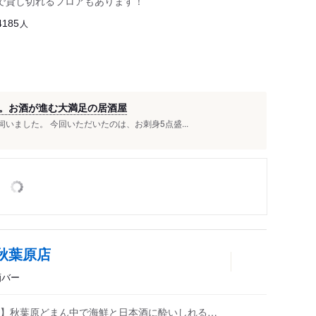
ほどで貸し切れるフロアもあります！
人
4185
。お酒が進む大満足の居酒屋
伺いました。 今回いただいたのは、お刺身5点盛...
 秋葉原店
酒バー
】秋葉原どまん中で海鮮と日本酒に酔いしれる…