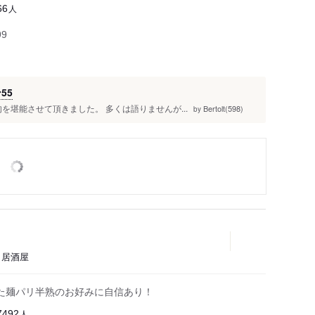
人
66
99
55
を堪能させて頂きました。 多くは語りませんが...
Bertolt(598)
by
き、居酒屋
った麺パリ半熟のお好みに自信あり！
人
7492