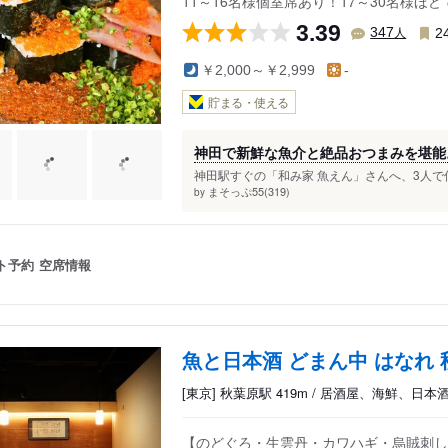
11～16名様個室席あり！17～30名様
3.39
人
347
2
￥2,000～￥2,999
-
貯まる・使える
神田で新鮮な魚介と絶品おつまみを堪能
​神田駅すぐの「和み家 魚えん」さんへ、3人で
まそっぷ55(319)
by
ト予約
空席情報
魚と日本酒 どまん中 はなれ
[東京] 秋葉原駅 419m / 居酒屋、海鮮、日本
【のどぐろ・生雲丹・カワハギ・烏賊刺し