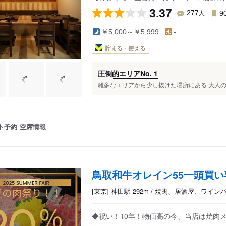
3.37
人
277
9
￥5,000～￥5,999
-
貯まる・使える
圧倒的エリアNo. 1
雑多なエリアから少し抜けた場所にある 大人の海
ト予約
空席情報
鳥取和牛オレイン55一頭買い
[東京] 神田駅 292m / 焼肉、居酒屋、ワイン
◆祝い！10年！物価高の今、当店は焼肉