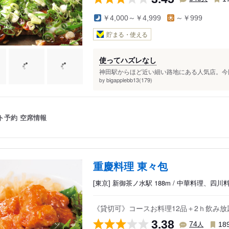
￥4,000～￥4,999
～￥999
貯まる・使える
使ってハズレなし
神田駅からほど近い細い路地にある人気店。今回は5
bigapplebb13(179)
by
ト予約
空席情報
重慶料理 東々包
[東京] 新御茶ノ水駅 188m / 中華料理、四
《貸切可》コースお料理12品＋2ｈ飲み放題
3.38
人
74
18