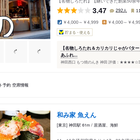
【名物しろたれ】【継いできた創業50余
3.47
人
292
1
￥4,000～￥4,999
￥4,000～￥4,9
貯まる・使える
【名物しろたれ＆カリカリじゃがバター
あふれ...
神田西口 もつ焼のんき 神田 評価：★★★★☆3.6 Engl
ト予約
空席情報
和み家 魚えん
[東京] 神田駅 61m / 居酒屋、海鮮