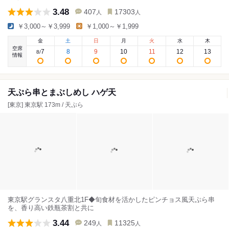
3.48
407
17303
人
人
￥3,000～￥3,999
￥1,000～￥1,999
金
土
日
月
火
水
木
空席
7
8
9
10
11
12
13
8
/
情報
天ぷら串とまぶしめし ハゲ天
[東京] 東京駅 173m / 天ぷら
東京駅グランスタ八重北1F◆旬食材を活かしたピンチョス風天ぷら串
を、香り高い鉄瓶茶割と共に
3.44
249
11325
人
人