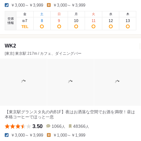
￥3,000～￥3,999
￥3,000～￥3,999
金
土
日
月
火
水
木
空席
7
8
9
10
11
12
13
8
/
情報
WK2
[東京] 東京駅 217m / カフェ、ダイニングバー
【東京駅グランスタ丸の内B1F】夜はお洒落な空間でお酒を満喫！昼は
本格コーヒーでほっと一息
3.50
1066
48366
人
人
￥3,000～￥3,999
￥1,000～￥1,999