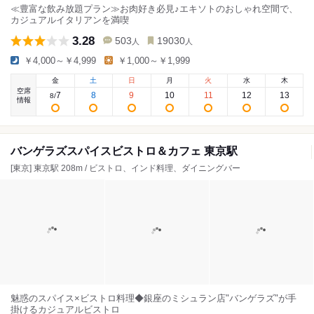
≪豊富な飲み放題プラン≫お肉好き必見♪エキソトのおしゃれ空間で、
カジュアルイタリアンを満喫
3.28
503
19030
人
人
￥4,000～￥4,999
￥1,000～￥1,999
金
土
日
月
火
水
木
空席
7
8
9
10
11
12
13
8
/
情報
バンゲラズスパイスビストロ＆カフェ 東京駅
[東京] 東京駅 208m / ビストロ、インド料理、ダイニングバー
魅惑のスパイス×ビストロ料理◆銀座のミシュラン店"バンゲラズ"が手
掛けるカジュアルビストロ