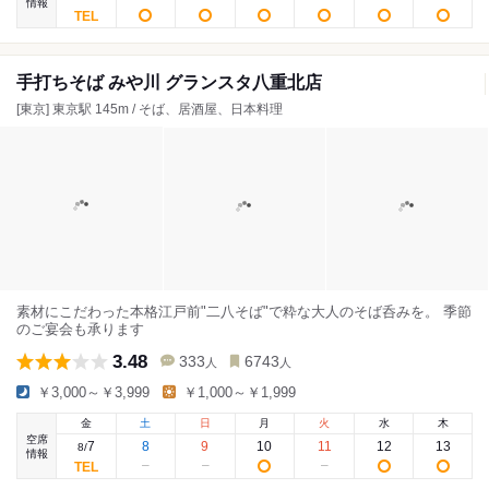
情報
手打ちそば みや川 グランスタ八重北店
[東京] 東京駅 145m / そば、居酒屋、日本料理
素材にこだわった本格江戸前"二八そば"で粋な大人のそば呑みを。 季節
のご宴会も承ります
3.48
333
6743
人
人
￥3,000～￥3,999
￥1,000～￥1,999
金
土
日
月
火
水
木
空席
7
8
9
10
11
12
13
8
/
情報