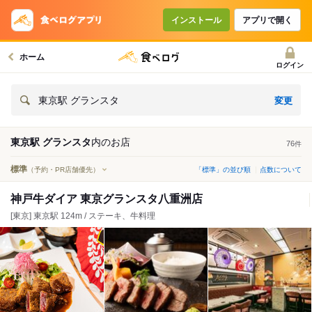
インストール
アプリで開く
ホーム
ログイン
変更
東京駅 グランスタ
東京駅 グランスタ
内の
お店
76
件
標準
（予約・PR店舗優先）
「標準」の並び順
点数について
神戸牛ダイア 東京グランスタ八重洲店
[東京] 東京駅 124m / ステーキ、牛料理