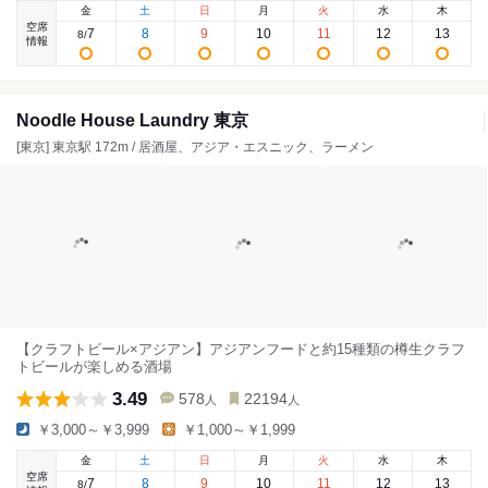
金
土
日
月
火
水
木
空席
7
8
9
10
11
12
13
8
/
情報
Noodle House Laundry 東京
[東京] 東京駅 172m / 居酒屋、アジア・エスニック、ラーメン
【クラフトビール×アジアン】アジアンフードと約15種類の樽生クラフ
トビールが楽しめる酒場
3.49
578
22194
人
人
￥3,000～￥3,999
￥1,000～￥1,999
金
土
日
月
火
水
木
空席
7
8
9
10
11
12
13
8
/