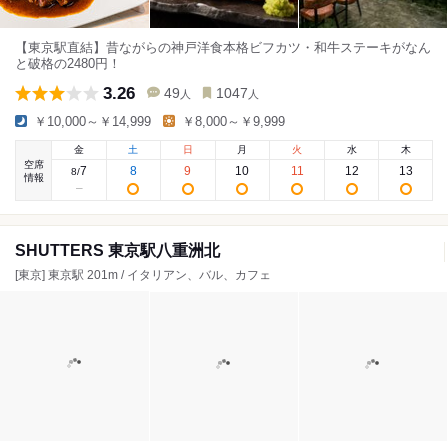
【東京駅直結】昔ながらの神戸洋食本格ビフカツ・和牛ステーキがなん
と破格の2480円！
3.26
49
1047
人
人
￥10,000～￥14,999
￥8,000～￥9,999
金
土
日
月
火
水
木
空席
7
8
9
10
11
12
13
8
/
情報
SHUTTERS 東京駅八重洲北
[東京] 東京駅 201m / イタリアン、バル、カフェ