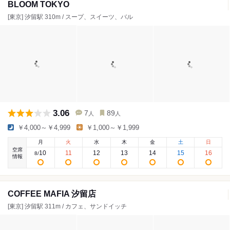
BLOOM TOKYO
[東京] 汐留駅 310m / スープ、スイーツ、バル
3.06
7
89
人
人
￥4,000～￥4,999
￥1,000～￥1,999
月
火
水
木
金
土
日
空席
10
11
12
13
14
15
16
8
/
情報
COFFEE MAFIA 汐留店
[東京] 汐留駅 311m / カフェ、サンドイッチ