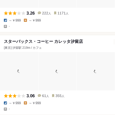
3.26
222
1171
人
人
～￥999
～￥999
-
スターバックス・コーヒー カレッタ汐留店
[東京] 汐留駅 219m / カフェ
3.06
61
355
人
人
～￥999
～￥999
-