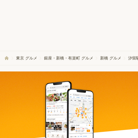
東京 グルメ
銀座・新橋・有楽町 グルメ
新橋 グルメ
汐留