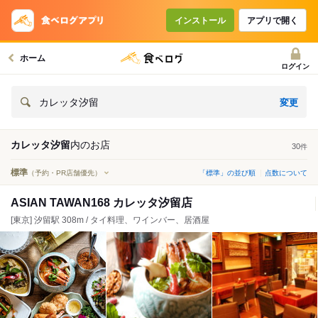
インストール
アプリで開く
ホーム
ログイン
変更
カレッタ汐留
カレッタ汐留
内の
お店
30
件
標準
（予約・PR店舗優先）
「標準」の並び順
点数について
ASIAN TAWAN168 カレッタ汐留店
[東京] 汐留駅 308m / タイ料理、ワインバー、居酒屋