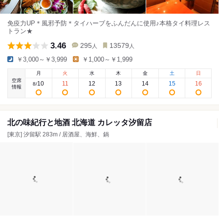
免疫力UP＊風邪予防＊タイハーブをふんだんに使用♪本格タイ料理レス
トラン★
3.46
295
13579
人
人
￥3,000～￥3,999
￥1,000～￥1,999
月
火
水
木
金
土
日
空席
10
11
12
13
14
15
16
8
/
情報
北の味紀行と地酒 北海道 カレッタ汐留店
[東京] 汐留駅 283m / 居酒屋、海鮮、鍋