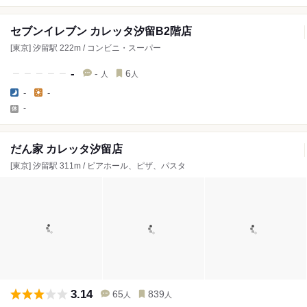
セブンイレブン カレッタ汐留B2階店
[東京] 汐留駅 222m / コンビニ・スーパー
-
-
6
人
人
-
-
-
だん家 カレッタ汐留店
[東京] 汐留駅 311m / ビアホール、ピザ、パスタ
3.14
65
839
人
人