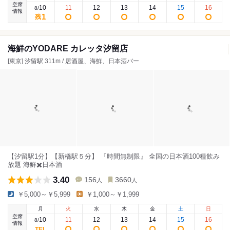
空席
10
11
12
13
14
15
16
8
/
情報
1
残
海鮮のYODARE カレッタ汐留店
[東京] 汐留駅 311m / 居酒屋、海鮮、日本酒バー
【汐留駅1分】【新橋駅５分】 『時間無制限』 全国の日本酒100種飲み
放題 海鮮✖️日本酒
3.40
156
3660
人
人
￥5,000～￥5,999
￥1,000～￥1,999
月
火
水
木
金
土
日
空席
10
11
12
13
14
15
16
8
/
情報