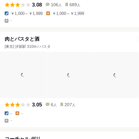
3.08
106
689
人
人
￥1,000～￥1,999
￥1,000～￥1,999
-
肉とパスタと酒
[東京] 汐留駅 310m / パスタ
3.05
6
207
人
人
-
-
-
コーチャル デリ