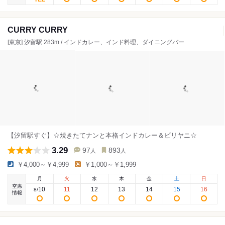
CURRY CURRY
[東京] 汐留駅 283m / インドカレー、インド料理、ダイニングバー
【汐留駅すぐ】☆焼きたてナンと本格インドカレー＆ビリヤニ☆
3.29
97
893
人
人
￥4,000～￥4,999
￥1,000～￥1,999
月
火
水
木
金
土
日
空席
10
11
12
13
14
15
16
8
/
情報