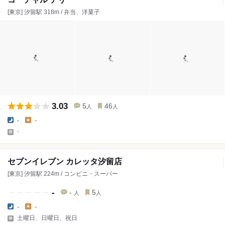
[東京] 汐留駅 318m / 弁当、洋菓子
3.03
5
46
人
人
-
-
-
セブンイレブン カレッタ汐留店
[東京] 汐留駅 224m / コンビニ・スーパー
-
-
5
人
人
-
-
土曜日、日曜日、祝日