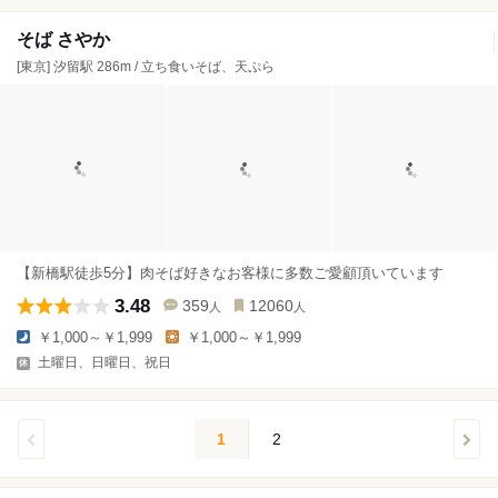
そば さやか
[東京] 汐留駅 286m / 立ち食いそば、天ぷら
【新橋駅徒歩5分】肉そば好きなお客様に多数ご愛顧頂いています
3.48
359
12060
人
人
￥1,000～￥1,999
￥1,000～￥1,999
土曜日、日曜日、祝日
1
2