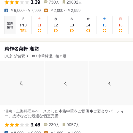
3.39
730
29602
人
人
￥6,000～￥7,999
￥2,000～￥2,999
月
火
水
木
金
土
日
空席
10
11
12
13
14
15
16
8
/
情報
精作名菜軒 湘坊
[東京] 汐留駅 311m / 中華料理、担々麺
湖南・上海料理をベースとした本格中華をご提供◆ご宴会やパーティ
ー、接待などに最適な個室完備
3.46
230
9057
人
人