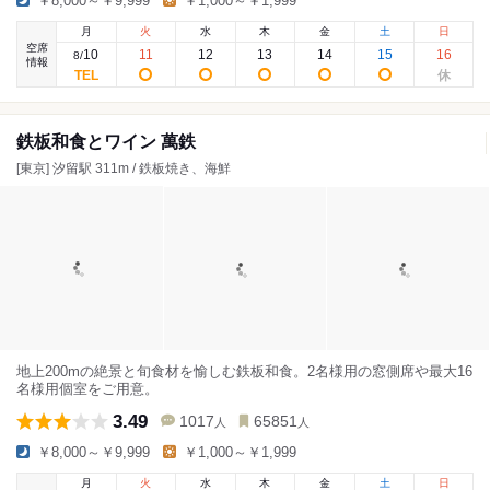
￥8,000～￥9,999
￥1,000～￥1,999
月
火
水
木
金
土
日
空席
10
11
12
13
14
15
16
8
/
情報
鉄板和食とワイン 萬鉄
[東京] 汐留駅 311m / 鉄板焼き、海鮮
地上200mの絶景と旬食材を愉しむ鉄板和食。2名様用の窓側席や最大16
名様用個室をご用意。
3.49
1017
65851
人
人
￥8,000～￥9,999
￥1,000～￥1,999
月
火
水
木
金
土
日