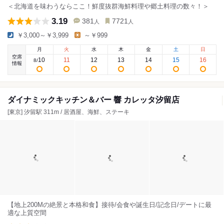
＜北海道を味わうならここ！鮮度抜群海鮮料理や郷土料理の数々！＞
3.19
381
7721
人
人
￥3,000～￥3,999
～￥999
月
火
水
木
金
土
日
空席
10
11
12
13
14
15
16
8
/
情報
ダイナミックキッチン＆バー 響 カレッタ汐留店
[東京] 汐留駅 311m / 居酒屋、海鮮、ステーキ
【地上200Mの絶景と本格和食】接待/会食や誕生日/記念日/デートに最
適な上質空間