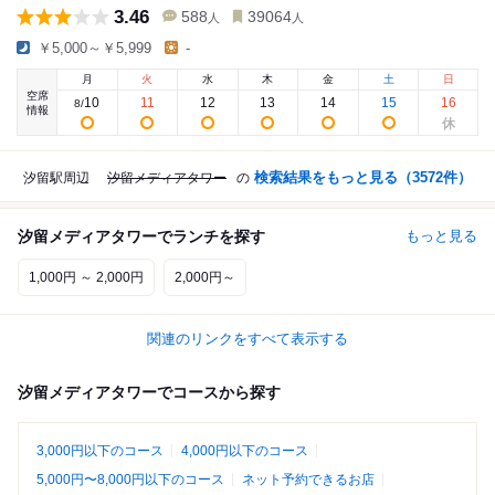
3.46
588
39064
人
人
￥5,000～￥5,999
-
月
火
水
木
金
土
日
空席
10
11
12
13
14
15
16
8
/
情報
検索結果をもっと見る（
3572
件）
汐留駅周辺
汐留メディアタワー
の
汐留メディアタワーでランチを探す
もっと見る
1,000円 ～ 2,000円
2,000円～
関連のリンクをすべて表示する
汐留メディアタワーでコースから探す
3,000円以下のコース
4,000円以下のコース
5,000円〜8,000円以下のコース
ネット予約できるお店