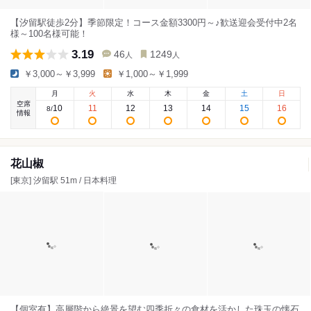
【汐留駅徒歩2分】季節限定！コース金額3300円～♪歓送迎会受付中2名
様～100名様可能！
3.19
46
1249
人
人
￥3,000～￥3,999
￥1,000～￥1,999
月
火
水
木
金
土
日
空席
10
11
12
13
14
15
16
8
/
情報
花山椒
[東京] 汐留駅 51m / 日本料理
【個室有】高層階から絶景を望む四季折々の食材を活かした珠玉の懐石