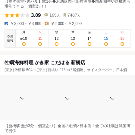
【寛ぎ個室×肉バル】駅1分◆お洒落肉バル居酒屋◆国産和牛や熟成肉も
堪能できる！個室あり！
3.09
169
7487
人
人
￥3,000～￥3,999
￥2,000～￥2,999
月
火
水
木
金
土
日
空席
10
11
12
13
14
15
16
8
/
情報
牡蠣海鮮料理 かき家 こだはる 新橋店
[東京] 汐留駅 504m
([東京] 新橋駅 276m)
/ 居酒屋、オイスターバー、日本酒バー
【新橋駅徒歩3分・個室あり】全国の牡蠣×日本酒！全ての牡蠣は滅菌済
で提供