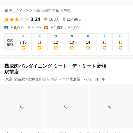
厳選したA5ランク黒毛和牛の食べ放題
3.34
163
12496
人
人
￥6,000～￥7,999
￥1,000～￥1,999
月
火
水
木
金
土
日
空席
10
11
12
13
14
15
16
8
/
情報
熟成肉バルダイニング ミート・デ・ミート 新橋
駅前店
[東京] 汐留駅 422m
([東京] 新橋駅 74m)
/ 居酒屋、バル、肉バル