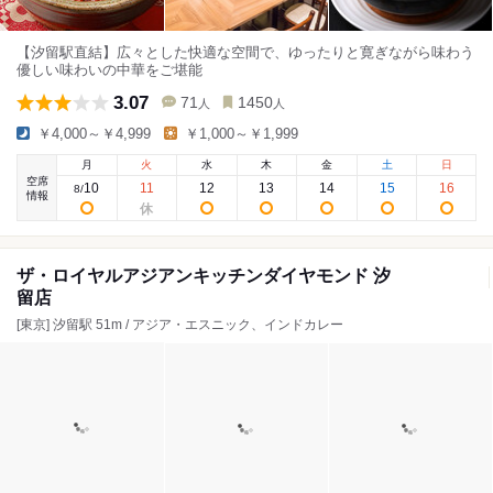
【汐留駅直結】広々とした快適な空間で、ゆったりと寛ぎながら味わう
優しい味わいの中華をご堪能
3.07
71
1450
人
人
￥4,000～￥4,999
￥1,000～￥1,999
月
火
水
木
金
土
日
空席
10
11
12
13
14
15
16
8
/
情報
ザ・ロイヤルアジアンキッチンダイヤモンド 汐
留店
[東京] 汐留駅 51m / アジア・エスニック、インドカレー