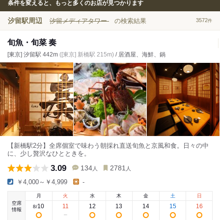
条件を変えると、もっと多くのお店が見つかります
汐留駅周辺
汐留メディアタワー
の検索結果
3572
件
旬魚・旬菜 奏
[東京] 汐留駅 442m
([東京] 新橋駅 215m)
/ 居酒屋、海鮮、鍋
【新橋駅2分】全席個室で味わう朝採れ直送旬魚と京風和食。日々の中
に、少し贅沢なひとときを。
3.09
134
2781
人
人
￥4,000～￥4,999
-
月
火
水
木
金
土
日
空席
10
11
12
13
14
15
16
8
/
情報