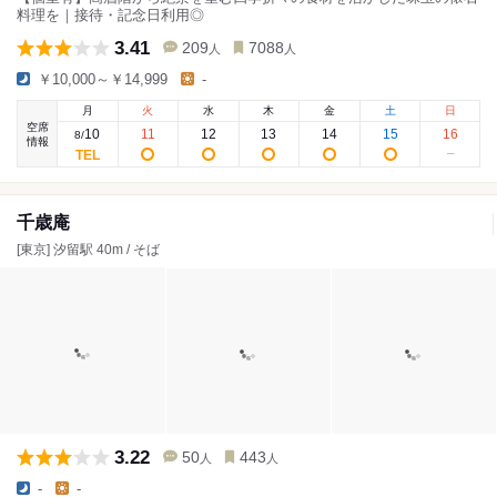
料理を｜接待・記念日利用◎
3.41
209
7088
人
人
￥10,000～￥14,999
-
月
火
水
木
金
土
日
空席
10
11
12
13
14
15
16
8
/
情報
千歳庵
[東京] 汐留駅 40m / そば
3.22
50
443
人
人
-
-