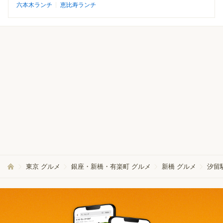
六本木ランチ
恵比寿ランチ
東京 グルメ
銀座・新橋・有楽町 グルメ
新橋 グルメ
汐留