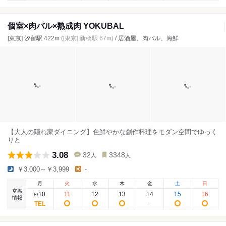
個室×肉バル×熟成肉 YOKUBAL
[東京] 汐留駅 422m
([東京] 新橋駅 67m)
/ 居酒屋、肉バル、海鮮
【大人の隠れ家ダイニング】色鮮やかな創作料理をモダン空間でゆっく
りと
3.08
32
3348
人
人
￥3,000～￥3,999
-
月
火
水
木
金
土
日
空席
10
11
12
13
14
15
16
8
/
情報