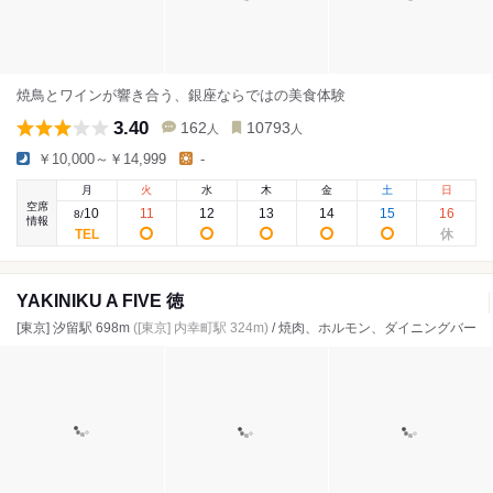
焼鳥とワインが響き合う、銀座ならではの美食体験
3.40
162
10793
人
人
￥10,000～￥14,999
-
月
火
水
木
金
土
日
空席
10
11
12
13
14
15
16
8
/
情報
YAKINIKU A FIVE 徳
[東京] 汐留駅 698m
([東京] 内幸町駅 324m)
/ 焼肉、ホルモン、ダイニングバー