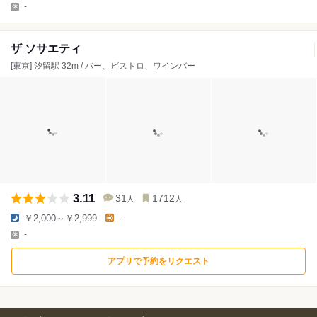
-
ザ ソサエティ
[東京] 汐留駅 32m / バー、ビストロ、ワインバー
3.11
31
1712
人
人
￥2,000～￥2,999
-
-
アプリで予約をリクエスト