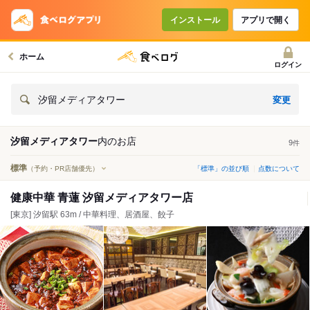
インストール
アプリで開く
ホーム
ログイン
変更
汐留メディアタワー
汐留メディアタワー
内の
お店
9
件
標準
（予約・PR店舗優先）
「標準」の並び順
点数について
健康中華 青蓮 汐留メディアタワー店
[東京] 汐留駅 63m / 中華料理、居酒屋、餃子