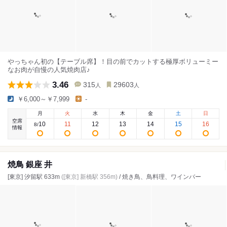
やっちゃん初の【テーブル席】！目の前でカットする極厚ボリューミー
なお肉が自慢の人気焼肉店♪
3.46
315
29603
人
人
￥6,000～￥7,999
-
月
火
水
木
金
土
日
空席
10
11
12
13
14
15
16
8
/
情報
焼鳥 銀座 井
[東京] 汐留駅 633m
([東京] 新橋駅 356m)
/ 焼き鳥、鳥料理、ワインバー