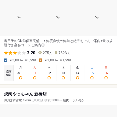
当日予約OK◎個室完備！！鮮度自慢の鮮魚と絶品おでんご案内♪飲み放
題付き宴会コースご案内◎
3.20
275
7623
人
人
￥3,000～￥3,999
￥1,000～￥1,999
月
火
水
木
金
土
日
空席
10
11
12
13
14
15
16
8
/
情報
焼肉やっちゃん 新橋店
[東京] 汐留駅 498m
([東京] 新橋駅 308m)
/ 焼肉、ホルモン