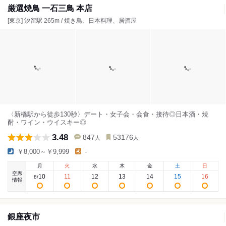
厳選焼鳥 一石三鳥 本店
[東京] 汐留駅 265m / 焼き鳥、日本料理、居酒屋
〈新橋駅から徒歩130秒〉デート・女子会・会食・接待◎日本酒・焼
酎・ワイン・ウイスキー◎
3.48
847
53176
人
人
￥8,000～￥9,999
-
月
火
水
木
金
土
日
空席
10
11
12
13
14
15
16
8
/
情報
銀座夜市