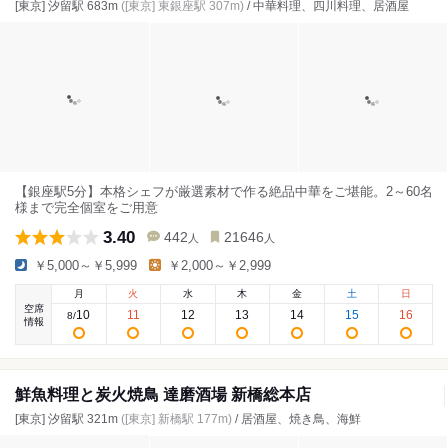
[東京] 汐留駅 683m
([東京] 東銀座駅 307m)
/ 中華料理、四川料理、居酒屋
【銀座駅5分】本格シェフが厳選素材で作る絶品中華をご堪能。2～60名
様まで完全個室をご用意
3.40
442
21646
人
人
￥5,000～￥5,999
￥2,000～￥2,999
月
火
水
木
金
土
日
空席
10
11
12
13
14
15
16
8
/
情報
鮮魚料理と炭火焼鳥 達磨酒場 新橋総本店
[東京] 汐留駅 321m
([東京] 新橋駅 177m)
/ 居酒屋、焼き鳥、海鮮