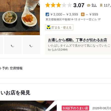
3.07
人
9
117
￥3,000～￥3,999
～￥999
東京都板橋区中板橋14-13 オーケー堂ビル 1F
貯まる・使える
お通しから感動。丁寧さが伝わるお店
いたばしタイムズで見かけて気になっていたこち
なみ12(2484)
by
ト予約
空席情報
しいお店を発見
2026年08月0
3.5以下のうまい店