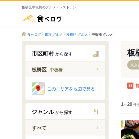
板橋区中板橋のグルメ・レストラン
食べログ
食べログ
東京 グルメ
板橋区 グルメ
中板橋 グルメ
板
市区町村
から探す
東京
板橋区
中板橋
このエリアを地図で見る
中板橋
1
～
20
件
仲宿
ジャンル
から探す
中台
仲町
すべて
中丸町