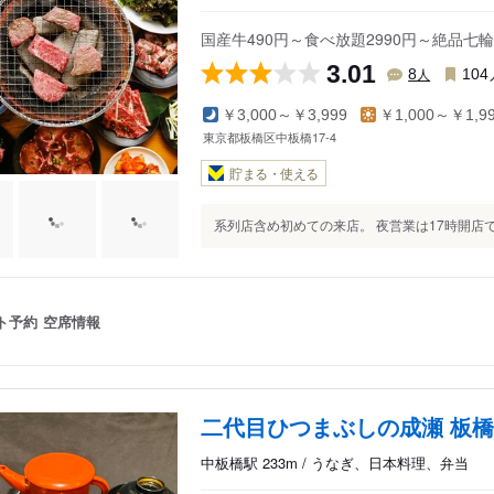
国産牛490円～食べ放題2990円～絶品七
3.01
人
8
104
￥3,000～￥3,999
￥1,000～￥1,9
東京都板橋区中板橋17-4
貯まる・使える
系列店含め初めての来店。 夜営業は17時開店で
ト予約
空席情報
二代目ひつまぶしの成瀬 板
中板橋駅 233m / うなぎ、日本料理、弁当