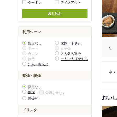
クーポン
テイクアウト
絞り込む
利用シーン
指定なし
家族・子供と
デート
女子会
合コン
大人数の宴会
接待
一人で入りやすい
知人・友人と
ネッ
禁煙・喫煙
指定なし
禁煙
分煙を含む
おい
喫煙可
ドリンク