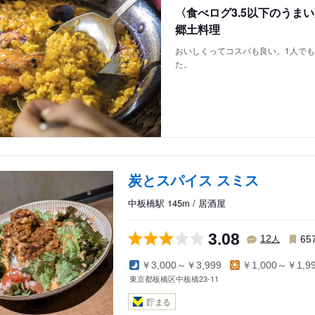
〈食べログ3.5以下のうま
郷土料理
おいしくってコスパも良い。1人で
た。
炭とスパイス スミス
中板橋駅 145m / 居酒屋
3.08
人
12
65
￥3,000～￥3,999
￥1,000～￥1,9
東京都板橋区中板橋23-11
貯まる