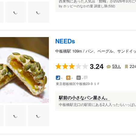
西巣鴨にあった人気店「鯉幟」が2026年3月に
ホッピーのなかの量 調査し隊(532)
by
NEEDs
中板橋駅 109m / パン、ベーグル、サンドイ
3.24
人
59
22
-
-
-
東京都板橋区中板橋23-3 １Ｆ
駅前の小さなパン屋さん。
中板橋駅北口の駅前にある2人入ったらいっぱいな