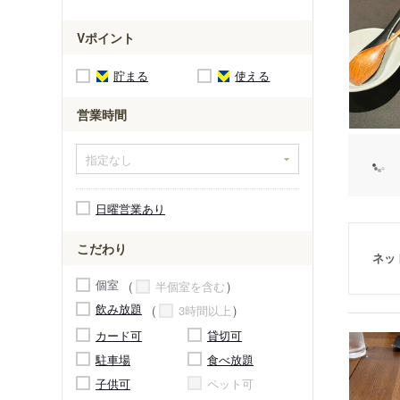
Vポイント
貯まる
使える
営業時間
日曜営業あり
こだわり
ネッ
個室
半個室を含む
飲み放題
3時間以上
カード可
貸切可
駐車場
食べ放題
子供可
ペット可