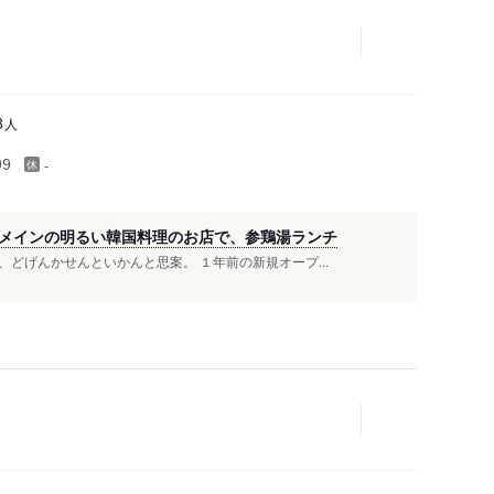
人
8
-
99
メインの明るい韓国料理のお店で、参鶏湯ランチ
どげんかせんといかんと思案。 １年前の新規オープ...