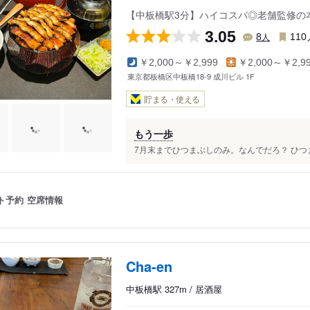
【中板橋駅3分】ハイコスパ◎老舗監修の
3.05
人
8
110
￥2,000～￥2,999
￥2,000～￥2,9
東京都板橋区中板橋18-9 成川ビル 1F
貯まる・使える
もう一歩
7月末までひつまぶしのみ。なんでだろ？ ひつま
ト予約
空席情報
Cha-en
中板橋駅 327m / 居酒屋