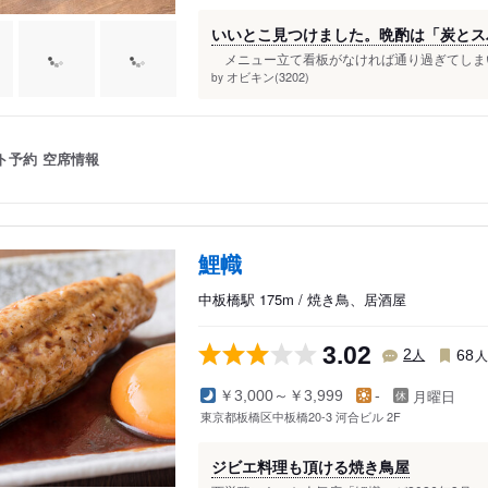
いいとこ見つけました。晩酌は「炭とス
メニュー立て看板がなければ通り過ぎてしまい
オビキン(3202)
by
ト予約
空席情報
鯉幟
中板橋駅 175m / 焼き鳥、居酒屋
3.02
人
2
68
月曜日
￥3,000～￥3,999
-
東京都板橋区中板橋20-3 河合ビル 2F
ジビエ料理も頂ける焼き鳥屋