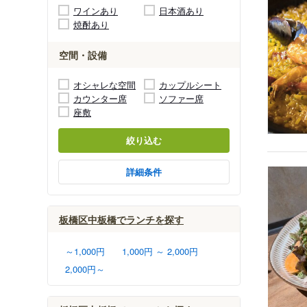
ワインあり
日本酒あり
焼酎あり
空間・設備
オシャレな空間
カップルシート
カウンター席
ソファー席
座敷
絞り込む
詳細条件
板橋区中板橋でランチを探す
～1,000円
1,000円 ～ 2,000円
2,000円～