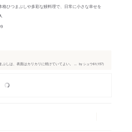
本格ひつまぶしや多彩な鰻料理で、日常に小さな幸せを
人
99
ぶしは、表面はカリカリに焼けていてよい。 ...
シュウ61(157)
by