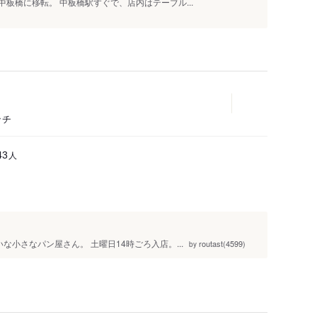
中板橋に移転。 中板橋駅すぐで、店内はテーブル...
ッチ
人
43
小さなパン屋さん。 土曜日14時ごろ入店。...
routast(4599)
by