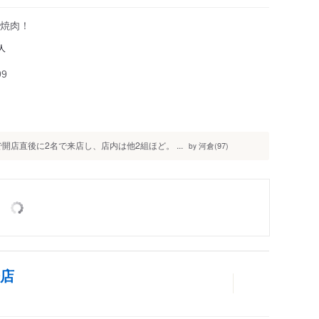
輪焼肉！
人
99
開店直後に2名で来店し、店内は他2組ほど。 ...
河倉(97)
by
橋店