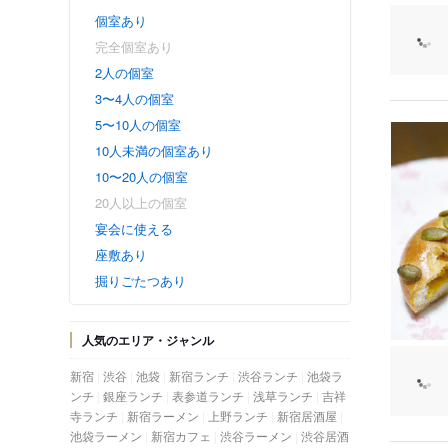
個室あり
完全個室あり
2人の個室
3〜4人の個室
5〜10人の個室
10人未満の個室あり
10〜20人の個室
20人以上の個室
宴会に使える
座敷あり
掘りごたつあり
人気のエリア・ジャンル
新宿
渋谷
池袋
新宿ランチ
渋谷ランチ
池袋ラ
ンチ
銀座ランチ
表参道ランチ
浅草ランチ
吉祥
寺ランチ
新宿ラーメン
上野ランチ
新宿居酒屋
池袋ラーメン
新宿カフェ
渋谷ラーメン
渋谷居酒