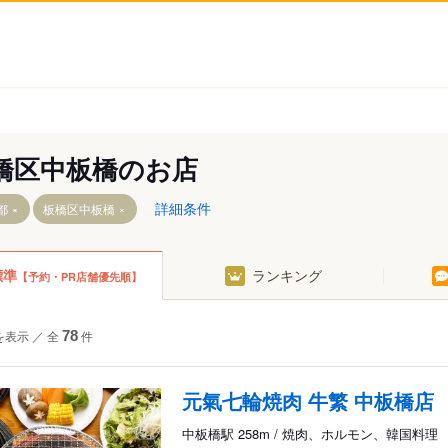
橋区中板橋のお店
詳細条件
都
板橋区中板橋
標準
ランキング
【予約・PR店舗優先順】
を表示
／
全
78
件
元氣七輪焼肉 牛繁 中板橋店
中板橋駅 258m / 焼肉、ホルモン、韓国料理