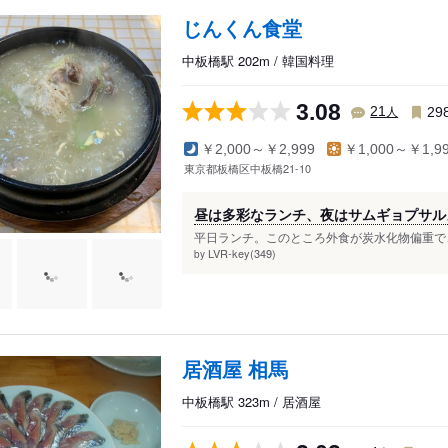
じんくん食堂
中板橋駅 202m / 韓国料理
3.08
人
21
29
￥2,000～￥2,999
￥1,000～￥1,9
東京都板橋区中板橋21-10
昼は多彩なランチ、夜はサムギョプサル
平日ランチ。このところ外食が炭水化物偏重で、
LVR-key(349)
by
居酒屋 相馬
中板橋駅 323m / 居酒屋