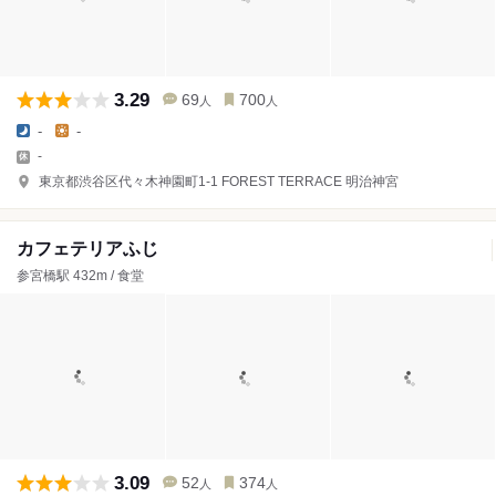
3.29
69
700
人
人
-
-
-
東京都渋谷区代々木神園町1-1 FOREST TERRACE 明治神宮
カフェテリアふじ
参宮橋駅 432m / 食堂
3.09
52
374
人
人