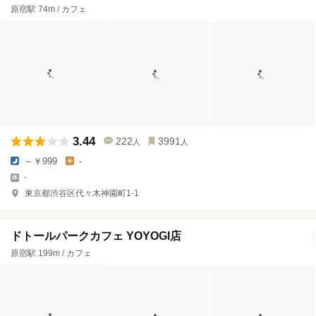
原宿駅 74m / カフェ
3.44
222
3991
人
人
～￥999
-
-
東京都渋谷区代々木神園町1-1
ドトールパークカフェ YOYOGI店
原宿駅 199m / カフェ