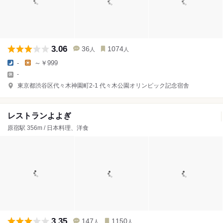
3.06
36
1074
人
人
-
～￥999
-
東京都渋谷区代々木神園町2-1 代々木公園オリンピック記念宿舎
レストランよよぎ
原宿駅 356m / 日本料理、洋食
3.35
147
1150
人
人