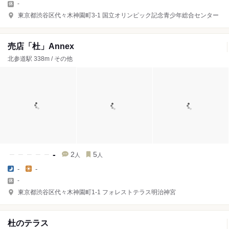
-
東京都渋谷区代々木神園町3-1 国立オリンピック記念青少年総合センター
売店「杜」Annex
北参道駅 338m / その他
-
2
5
人
人
-
-
-
東京都渋谷区代々木神園町1-1 フォレストテラス明治神宮
杜のテラス