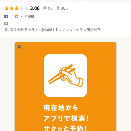
3.06
9
98
人
人
-
～￥999
-
東京都渋谷区代々木神園町1-1 フォレストテラス明治神宮