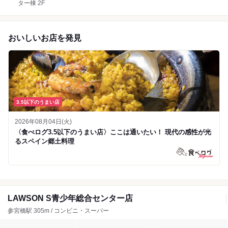
ター棟 2F
おいしいお店を発見
3.5以下のうまい店
2026年08月04日(火)
〈食べログ3.5以下のうまい店〉ここは通いたい！ 現代の感性が光
るスペイン郷土料理
LAWSON S青少年総合センター店
参宮橋駅 305m / コンビニ・スーパー