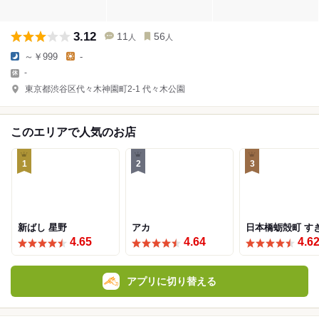
3.12
11
56
人
人
～￥999
-
-
東京都渋谷区代々木神園町2-1 代々木公園
このエリアで人気のお店
1
2
3
新ばし 星野
アカ
日本橋蛎殻町 す
4.65
4.64
4.6
アプリに切り替える