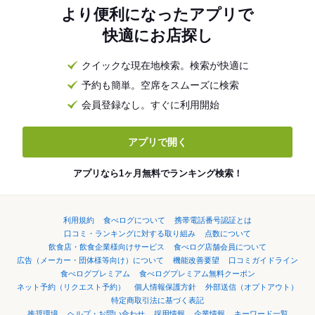
より便利になったアプリで
快適にお店探し
クイックな現在地検索。検索が快適に
予約も簡単。空席をスムーズに検索
会員登録なし。すぐに利用開始
アプリで開く
アプリなら1ヶ月無料でランキング検索！
利用規約
食べログについて
携帯電話番号認証とは
口コミ・ランキングに対する取り組み
点数について
飲食店・飲食企業様向けサービス
食べログ店舗会員について
広告（メーカー・団体様等向け）について
機能改善要望
口コミガイドライン
食べログプレミアム
食べログプレミアム無料クーポン
ネット予約（リクエスト予約）
個人情報保護方針
外部送信（オプトアウト）
特定商取引法に基づく表記
推奨環境
ヘルプ・お問い合わせ
採用情報
企業情報
キーワード一覧