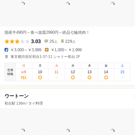
国産牛490円～食べ放題2990円～絶品七輪焼肉！
3.03
25
229
人
人
￥3,000～￥3,999
￥1,000～￥1,999
東京都渋谷区初台1-37-11 シャトー初台 2F
日
月
火
水
木
金
土
空席
9
10
11
12
13
14
15
8
/
情報
ウートーン
初台駅 136m / タイ料理