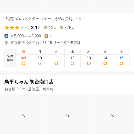
大好評のバスクチーズケーキが今だけおトク！！
3.11
12
375
人
人
￥5,000～￥5,999
-
東京都渋谷区初台1-37-15 リーフ初台B店舗
日
月
火
水
木
金
土
空席
9
10
11
12
13
14
15
8
/
情報
鳥平ちゃん 初台南口店
初台駅 122m / 居酒屋、焼き鳥