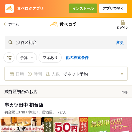
インストール
アプリで開く
ホーム
ログイン
変更
渋谷区初台
予算
空席あり
他の検索条件
日時
時間
人数
でネット予約
渋谷区初台
の
お店
70
件
串カツ田中 初台店
初台駅 137m / 串揚げ、居酒屋、うどん