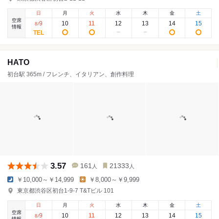
日
月
火
水
木
金
土
空席
9
10
11
12
13
14
15
8
/
情報
HATO
初台駅 365m / フレンチ、イタリアン、創作料理
3.57
161
21333
人
人
￥10,000～￥14,999
￥8,000～￥9,999
東京都渋谷区初台1-9-7 T&Tビル 101
日
月
火
水
木
金
土
空席
9
10
11
12
13
14
15
8
/
情報