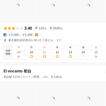
3.40
143
8590
人
人
￥5,000～￥5,999
-
東京都渋谷区初台1-38-12 三谷ビル ２Ｆ
日
月
火
水
木
金
土
空席
9
10
11
12
13
14
15
8
/
情報
El encanto 初台
初台駅 127m / スペイン料理、バル、立ち飲み