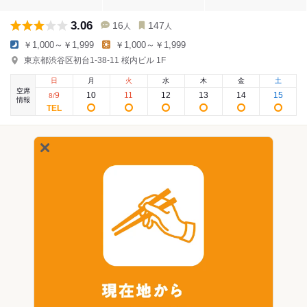
3.06
16
147
人
人
￥1,000～￥1,999
￥1,000～￥1,999
東京都渋谷区初台1-38-11 桜内ビル 1F
日
月
火
水
木
金
土
空席
9
10
11
12
13
14
15
8
/
情報