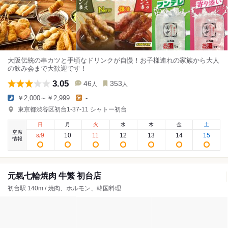
大阪伝統の串カツと手頃なドリンクが自慢！お子様連れの家族から大人
の飲み会まで大歓迎です！
3.05
46
353
人
人
￥2,000～￥2,999
-
東京都渋谷区初台1-37-11 シャトー初台
日
月
火
水
木
金
土
空席
9
10
11
12
13
14
15
8
/
情報
元氣七輪焼肉 牛繁 初台店
初台駅 140m / 焼肉、ホルモン、韓国料理