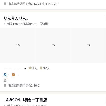
東京都渋谷区初台1-11-15 南洋ビル 1F
りんりんりん。
初台駅 165m / 日本酒バー、居酒屋
-
1
32
人
人
-
-
-
東京都渋谷区初台1-36-1
LAWSON H初台一丁目店
初台駅 99m / コンビニ・スーパー