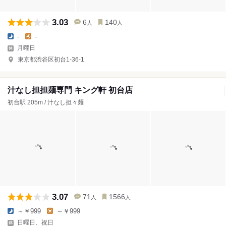
3.03
6
140
人
人
-
-
月曜日
東京都渋谷区初台1-36-1
汁なし担担麺専門 キング軒 初台店
初台駅 205m / 汁なし担々麺
3.07
71
1566
人
人
～￥999
～￥999
日曜日、祝日