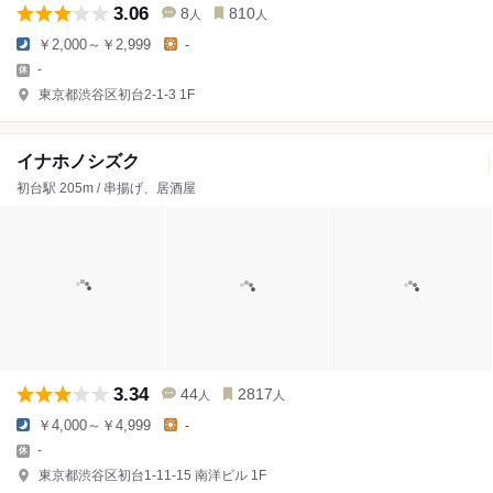
3.06
8
810
人
人
￥2,000～￥2,999
-
-
東京都渋谷区初台2-1-3 1F
イナホノシズク
初台駅 205m / 串揚げ、居酒屋
3.34
44
2817
人
人
￥4,000～￥4,999
-
-
東京都渋谷区初台1-11-15 南洋ビル 1F