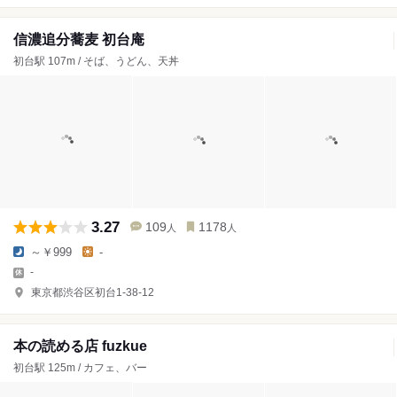
信濃追分蕎麦 初台庵
初台駅 107m / そば、うどん、天丼
3.27
109
1178
人
人
～￥999
-
-
東京都渋谷区初台1-38-12
本の読める店 fuzkue
初台駅 125m / カフェ、バー