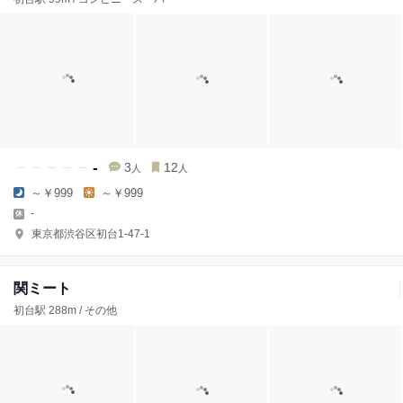
-
3
12
人
人
～￥999
～￥999
-
東京都渋谷区初台1-47-1
関ミート
初台駅 288m / その他