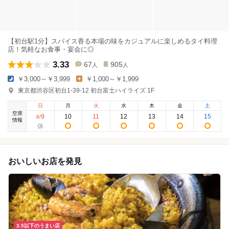
【初台駅1分】スパイス香る本場の味をカジュアルに楽しめるタイ料理
店！気軽なお食事・宴会に◎
3.33
67
905
人
人
￥3,000～￥3,999
￥1,000～￥1,999
東京都渋谷区初台1-39-12 初台富士ハイライズ 1F
日
月
火
水
木
金
土
空席
9
10
11
12
13
14
15
8
/
情報
おいしいお店を発見
3.5以下のうまい店