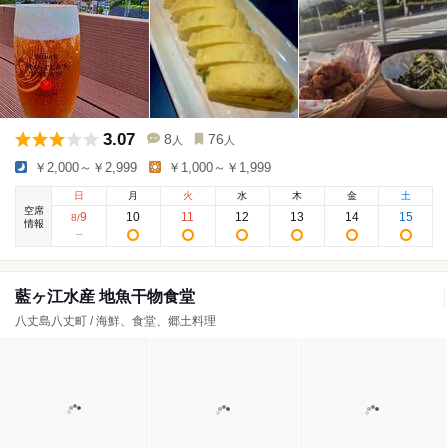
3.07
8
76
人
人
￥2,000～￥2,999
￥1,000～￥1,999
日
月
火
水
木
金
土
空席
9
10
11
12
13
14
15
8
/
情報
藍ヶ江水産 地魚干物食堂
八丈島八丈町 / 海鮮、食堂、郷土料理