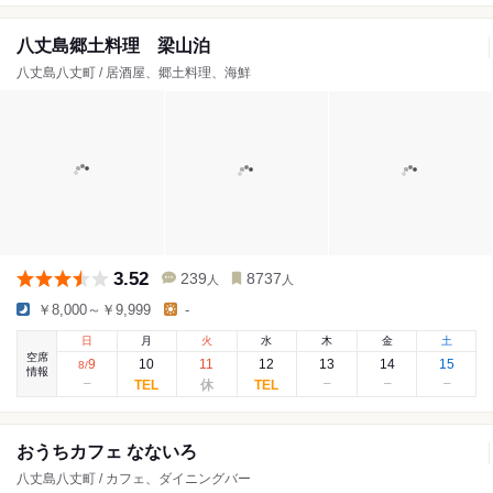
八丈島郷土料理 梁山泊
八丈島八丈町 / 居酒屋、郷土料理、海鮮
3.52
239
8737
人
人
￥8,000～￥9,999
-
日
月
火
水
木
金
土
空席
9
10
11
12
13
14
15
8
/
情報
おうちカフェ なないろ
八丈島八丈町 / カフェ、ダイニングバー