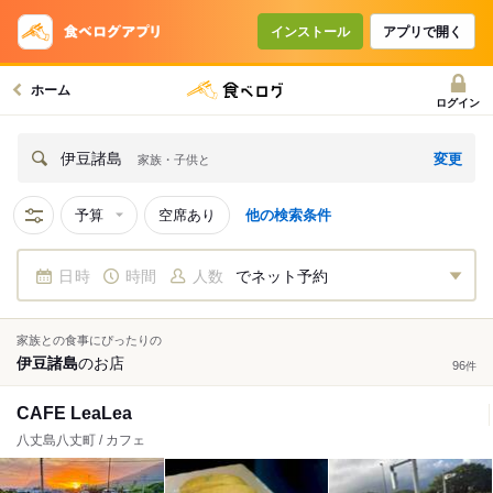
インストール
アプリで開く
ホーム
ログイン
変更
伊豆諸島
家族・子供と
予算
空席あり
他の検索条件
日時
時間
人数
でネット予約
家族との食事にぴったりの
伊豆諸島
の
お店
96
件
CAFE LeaLea
八丈島八丈町 / カフェ