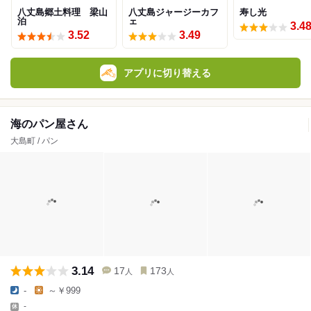
八丈島郷土料理 梁山
八丈島ジャージーカフ
寿し光
泊
ェ
3.4
3.52
3.49
アプリに切り替える
海のパン屋さん
大島町 / パン
3.14
17
173
人
人
-
～￥999
-