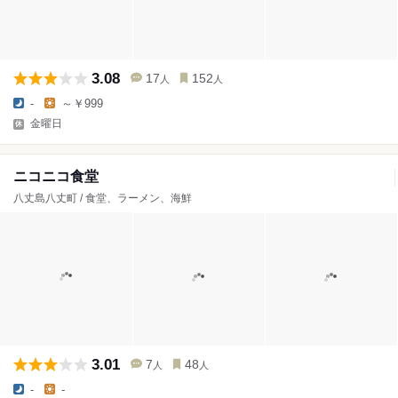
3.08
17
152
人
人
-
～￥999
金曜日
ニコニコ食堂
八丈島八丈町 / 食堂、ラーメン、海鮮
3.01
7
48
人
人
-
-