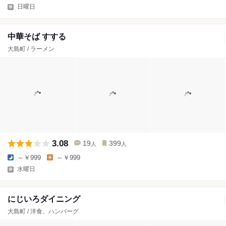
日曜日
中華そば すする
大島町 / ラーメン
3.08
19
399
人
人
～￥999
～￥999
水曜日
にじいろダイニング
大島町 / 洋食、ハンバーグ