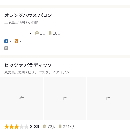
オレンジハウス バロン
三宅島三宅村 / その他
-
1
10
人
人
-
-
-
ピッツァ パラディッソ
八丈島八丈町 / ピザ、パスタ、イタリアン
3.39
72
2744
人
人