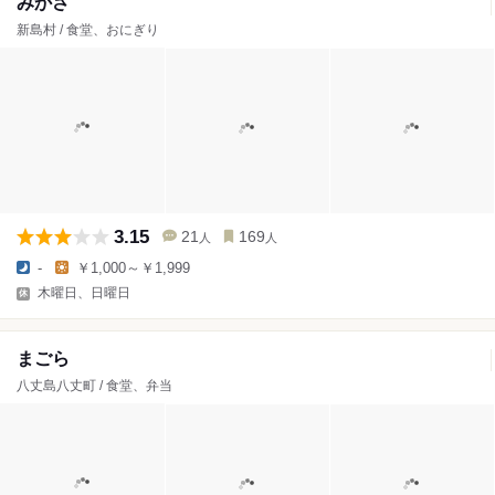
みかさ
新島村 / 食堂、おにぎり
3.15
21
169
人
人
-
￥1,000～￥1,999
木曜日、日曜日
まごら
八丈島八丈町 / 食堂、弁当