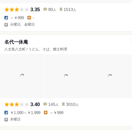
3.35
80
1513
人
人
～￥999
-
火曜日、金曜日
名代一休庵
八丈島八丈町 / うどん、そば、郷土料理
3.40
145
3010
人
人
￥1,000～￥1,999
～￥999
木曜日