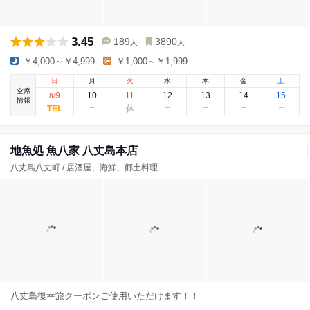
3.45
189
3890
人
人
￥4,000～￥4,999
￥1,000～￥1,999
日
月
火
水
木
金
土
空席
9
10
11
12
13
14
15
8
/
情報
地魚処 魚八家 八丈島本店
八丈島八丈町 / 居酒屋、海鮮、郷土料理
八丈島復幸旅クーポンご使用いただけます！！