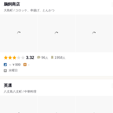
鵜飼商店
大島町 / コロッケ、串揚げ、とんかつ
3.32
96
1958
人
人
～￥999
-
水曜日
英凛
八丈島八丈町 / 中華料理