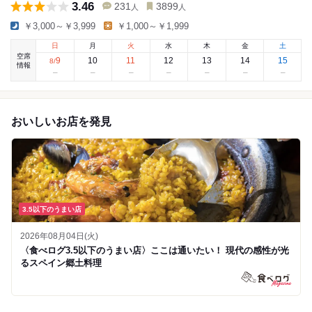
3.46
231
3899
人
人
￥3,000～￥3,999
￥1,000～￥1,999
日
月
火
水
木
金
土
空席
9
10
11
12
13
14
15
8
/
情報
おいしいお店を発見
3.5以下のうまい店
2026年08月04日(火)
〈食べログ3.5以下のうまい店〉ここは通いたい！ 現代の感性が光
るスペイン郷土料理