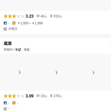
3.23
46
915
人
人
-
￥1,000～￥1,999
木曜日
蔵屋
青梅市 /
そば
、釜飯
3.09
19
278
人
人
-
-
-