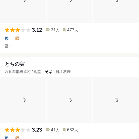
3.12
31
477
人
人
-
-
-
とちの実
西多摩郡檜原村 / 食堂、
そば
、郷土料理
3.23
41
633
人
人
-
-