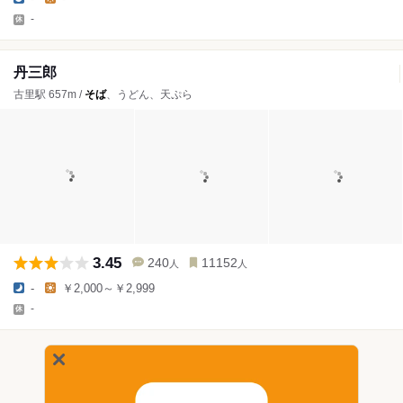
-
丹三郎
古里駅 657m /
そば
、うどん、天ぷら
3.45
240
11152
人
人
-
￥2,000～￥2,999
-