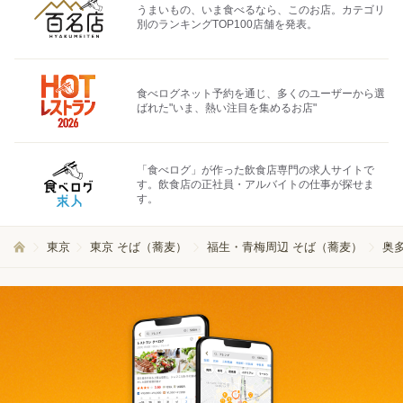
うまいもの、いま食べるなら、このお店。カテゴリ
別のランキングTOP100店舗を発表。
食べログネット予約を通じ、多くのユーザーから選
ばれた"いま、熱い注目を集めるお店"
「食べログ」が作った飲食店専門の求人サイトで
す。飲食店の正社員・アルバイトの仕事が探せま
す。
東京
東京 そば（蕎麦）
福生・青梅周辺 そば（蕎麦）
奥