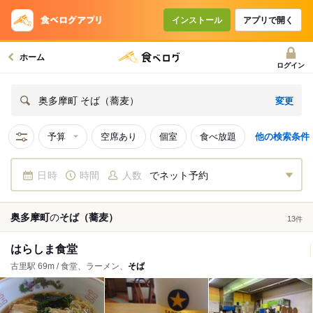
インストール
アプリで開く
ホーム
ログイン
変更
奥多摩町 そば（蕎麦）
予算
空席あり
個室
食べ放題
他の検索条件
日時
時間
人数
でネット予約
奥多摩町
の
そば（蕎麦）
13
件
はらしま食堂
古里駅 69m / 食堂、ラーメン、
そば