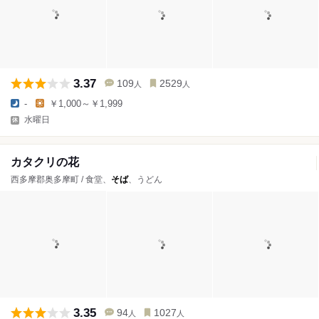
3.37
109
2529
人
人
-
￥1,000～￥1,999
水曜日
カタクリの花
西多摩郡奥多摩町 / 食堂、
そば
、うどん
3.35
94
1027
人
人