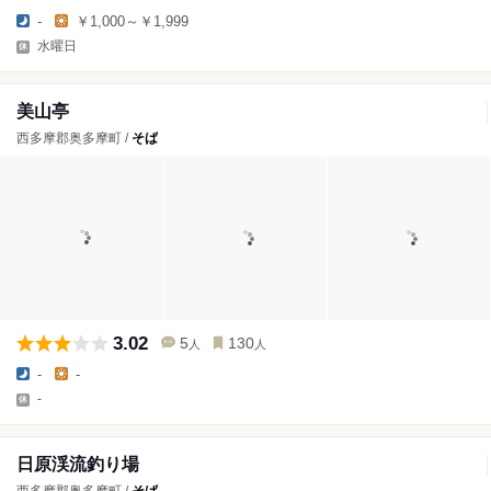
-
￥1,000～￥1,999
水曜日
美山亭
西多摩郡奥多摩町 /
そば
3.02
5
130
人
人
-
-
-
日原渓流釣り場