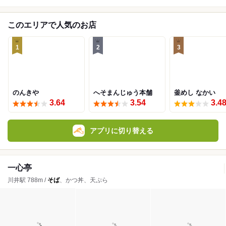
このエリアで人気のお店
1
2
3
のんきや
へそまんじゅう本舗
釜めし なかい
3.64
3.54
3.4
アプリに切り替える
一心亭
川井駅 788m /
そば
、かつ丼、天ぷら