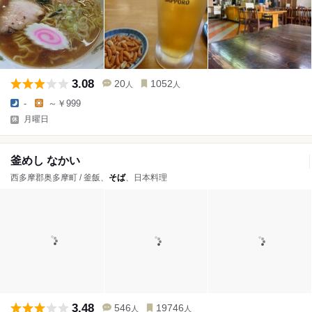
3.08
20
1052
人
人
-
～￥999
月曜日
釜めし なかい
西多摩郡奥多摩町 / 釜飯、
そば
、日本料理
3.48
546
19746
人
人