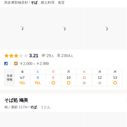
西多摩郡檜原村 /
そば
、郷土料理、食堂
3.21
29
2354
人
人
-
￥2,000～￥2,999
金
土
日
月
火
水
木
空席
7
8
9
10
11
12
13
8
/
情報
そば処 鳩美
鳩ノ巣駅 117m /
そば
、うどん