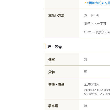
利用金額分布を
カード不可
支払い方法
電子マネー不可
QRコード決済不
席・設備
無
個室
可
貸切
全席喫煙可
禁煙・喫煙
2020年4月1日よ
なる場合がございま
無
駐車場