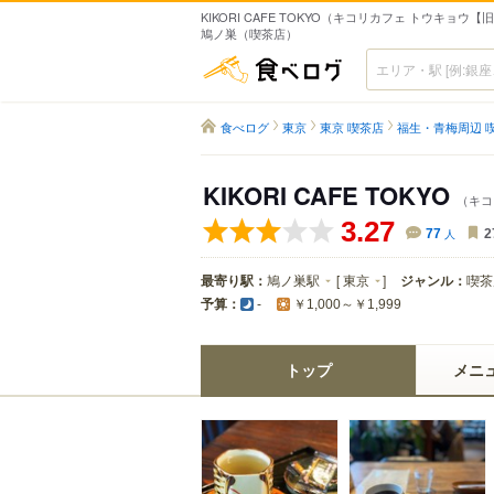
KIKORI CAFE TOKYO（キコリカフェ トウキョウ【
鳩ノ巣（喫茶店）
食べログ
食べログ
東京
東京 喫茶店
福生・青梅周辺 
KIKORI CAFE TOKYO
（キコ
3.27
77
人
2
最寄り駅：
鳩ノ巣駅
[
東京
]
ジャンル：
喫茶
予算：
-
￥1,000～￥1,999
トップ
メニ