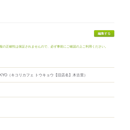
報の正確性は保証されませんので、必ず事前にご確認の上ご利用ください。
OKYO
（キコリカフェ トウキョウ【旧店名】木古里）