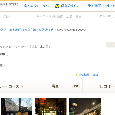
旧店名】木古里） -
食べログについて
保有Vポイント
予約確認
行っ
喫茶店
奥多摩町 喫茶店
鳩ノ巣駅 喫茶店
KIKORI CAFE TOKYO
リカフェ トウキョウ【旧店名】木古里）
790
人
店
店舗情報（詳細）
ュー・コース
写真
口コミ
231