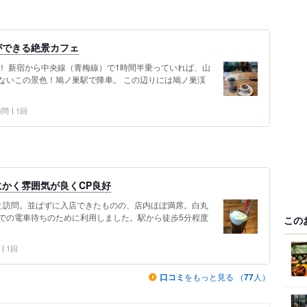
ができる絶景カフェ
！ 新宿から中央線（青梅線）で1時間半乗っていれば、山
ないこの景色！鳩ノ巣駅で降車。 この辺りには鳩ノ巣渓
 訪問
1回
かく雰囲気が良くCP良好
っと訪問。並ばずに入店できたものの、店内ほぼ満席。白丸
での電車待ちのために利用しました。駅から徒歩5分程度
この
1回
口コミ
をもっと見る （
77
人）