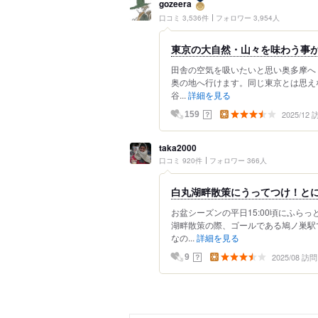
gozeera
口コミ 3,536件
フォロワー 3,954人
東京の大自然・山々を味わう事
田舎の空気を吸いたいと思い奥多摩へ
奥の地へ行けます。同じ東京とは思え
谷...
詳細を見る
2025/12
？
159
taka2000
口コミ 920件
フォロワー 366人
白丸湖畔散策にうってつけ！とに
お盆シーズンの平日15:00頃にふら
湖畔散策の際、ゴールである鳩ノ巣駅
なの...
詳細を見る
2025/08 訪問
？
9