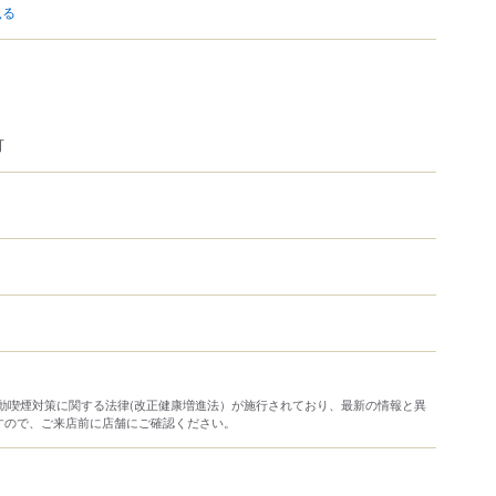
見る
可
り受動喫煙対策に関する法律(改正健康増進法）が施行されており、最新の情報と異
すので、ご来店前に店舗にご確認ください。