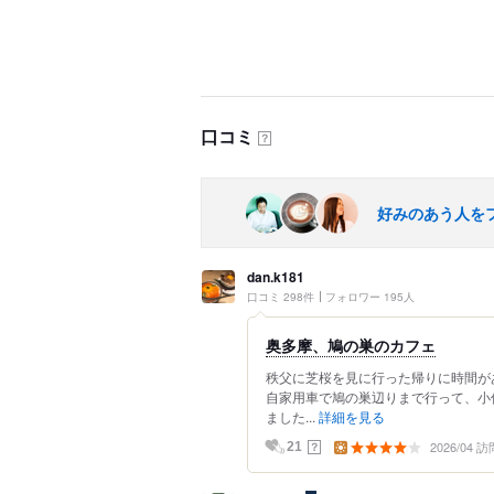
口コミ
？
好みのあう人を
dan.k181
口コミ 298件
フォロワー 195人
奥多摩、鳩の巣のカフェ
秩父に芝桜を見に行った帰りに時間が
自家用車で鳩の巣辺りまで行って、小
ました...
詳細を見る
2026/04 訪
？
21