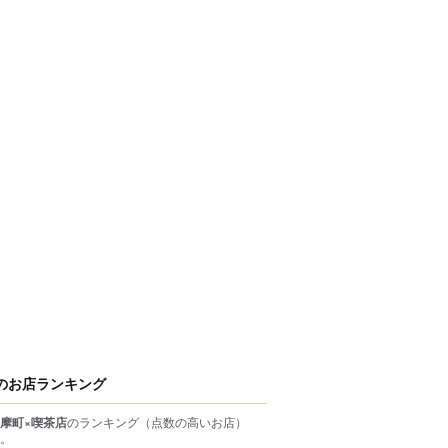
のお店ランキング
摩町×喫茶店
のランキング
（点数の高いお店）
。