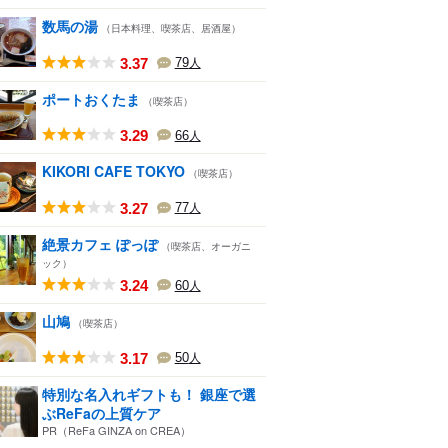
数馬の湯
（日本料理、喫茶店、居酒屋）
3.37
79
人
ポートおくたま
（喫茶店）
3.29
66
人
KIKORI CAFE TOKYO
（喫茶店）
3.27
77
人
絶景カフェ ぽっぽ
（喫茶店、オーガニ
ック）
3.24
60
人
山鳩
（喫茶店）
3.17
50
人
特別な名入れギフトも！ 銀座で選
ぶReFaの上質ケア
PR（ReFa GINZA on CREA）