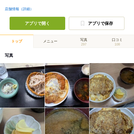
店舗情報（詳細）
アプリで開く
アプリで保存
写真
口コミ
トップ
メニュー
297
108
写真