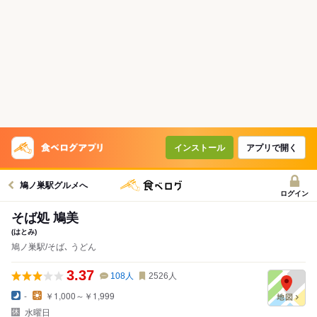
インストール
アプリで開く
鳩ノ巣駅グルメへ
ログイン
そば処 鳩美
(はとみ)
鳩ノ巣駅/そば､ うどん
3.37
108
人
2526
人
-
￥1,000～￥1,999
水曜日