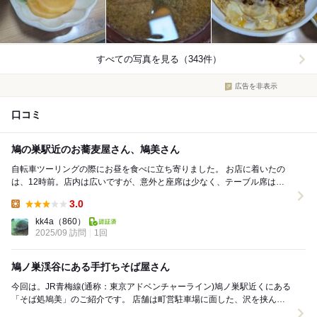
すべての写真を見る（343件）
広告を非表示
口コミ
鳩の巣駅近のお蕎麦屋さん、鳩美さん
自転車ツーリングの際にお昼を食べに立ち寄りました。 お店に着いたの
は、12時前。店内は広いですが、意外と座席は少なく、テーブル席は満
席で、座敷席に通されました。 蕎麦は...
3.0
Lunch:
kk4a
（860）
2025/09 訪問
1回
鳩ノ巣渓谷にある手打ちそば屋さん
今回は。JR青梅線(通称：東京アドベンチャーライン)鳩ノ巣駅近くにある
「そば処鳩美」のご紹介です。 店舗は町営駐車場に面した、沢を挟んだ
橋を渡たると入口があります。 平日の11...