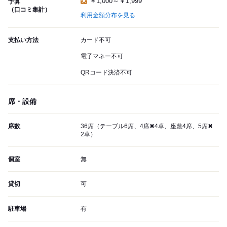
￥1,000～￥1,999
予算
（口コミ集計）
利用金額分布を見る
支払い方法
カード不可
電子マネー不可
QRコード決済不可
席・設備
席数
36席（テーブル6席、4席✖4卓、座敷4席、5席✖
2卓）
個室
無
貸切
可
駐車場
有