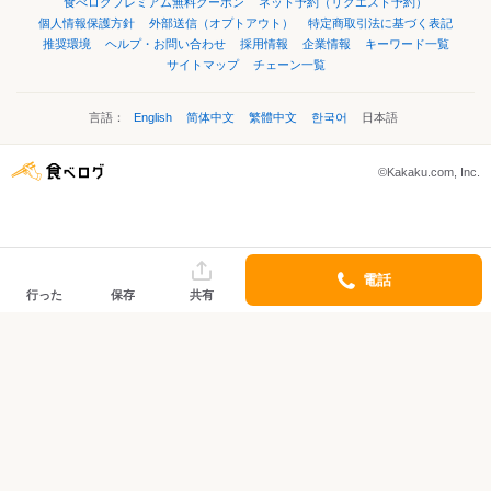
食べログプレミアム無料クーポン
ネット予約（リクエスト予約）
個人情報保護方針
外部送信（オプトアウト）
特定商取引法に基づく表記
推奨環境
ヘルプ・お問い合わせ
採用情報
企業情報
キーワード一覧
サイトマップ
チェーン一覧
言語：
English
简体中文
繁體中文
한국어
日本語
©Kakaku.com, Inc.
電話
行った
保存
共有