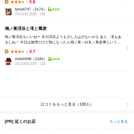
3.8
Lunch:
tanuki747
（3174）
2023/10 訪問
1回
鳩ノ巣渓谷と滝と蕎麦
鳩ノ巣渓谷もいいね〜 氷川渓谷よりも少し人は少ないかな あと、滝もあ
るしね！ 今日は無理だけど秋になったら鳩ノ巣～白丸～奥多摩というガ
チハイキングしてもいいかも(^^...
3.7
Lunch:
motoh698
（2340）
2023/08 訪問
1回
口コミをもっと見る（108人）
[PR] 近くのお店
もっと見る