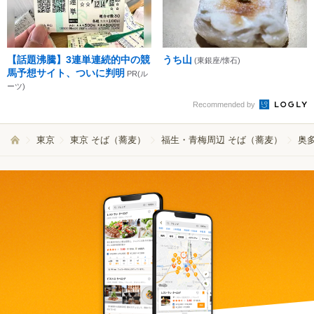
【話題沸騰】3連単連続的中の競
うち山
(東銀座/懐石)
馬予想サイト、ついに判明
PR(ル
ーツ)
Recommended by
東京
東京 そば（蕎麦）
福生・青梅周辺 そば（蕎麦）
奥