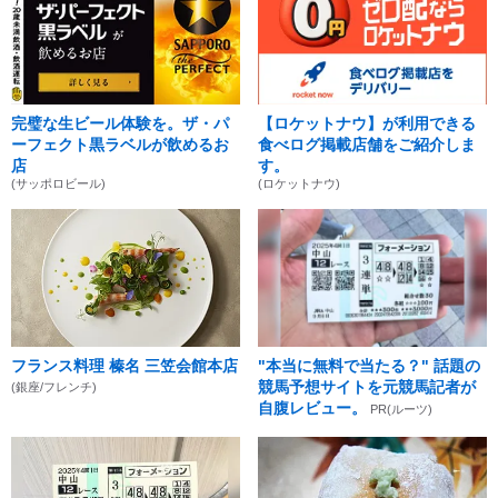
完璧な生ビール体験を。ザ・パ
【ロケットナウ】が利用できる
ーフェクト黒ラベルが飲めるお
食べログ掲載店舗をご紹介しま
店
す。
(サッポロビール)
(ロケットナウ)
フランス料理 榛名 三笠会館本店
"本当に無料で当たる？" 話題の
競馬予想サイトを元競馬記者が
(銀座/フレンチ)
自腹レビュー。
PR(ルーツ)