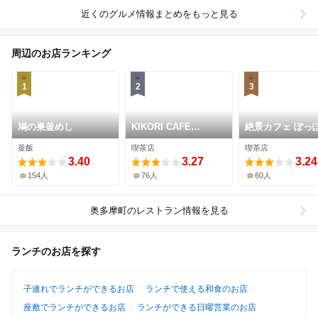
近くのグルメ情報まとめをもっと見る
周辺のお店ランキング
1
2
3
鳩の巣釜めし
KIKORI CAFE
絶景カフェ ぽっ
TOKYO
釜飯
喫茶店
喫茶店
3.40
3.27
3.24
154人
76人
60人
奥多摩町
のレストラン情報を見る
ランチのお店を探す
子連れでランチができるお店
ランチで使える和食のお店
座敷でランチができるお店
ランチができる日曜営業のお店