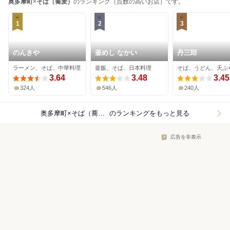
奥多摩町
×
そば（蕎麦）
のランキング（点数の高いお店）です。
1
2
3
のんきや
釜めし なかい
丹三郎
ラーメン、そば、中華料理
釜飯、そば、日本料理
そば、うどん、天ぷ
3.64
3.48
3.45
324人
546人
240人
奥多摩町×そば（蕎麦）
のランキングをもっと見る
広告を非表示