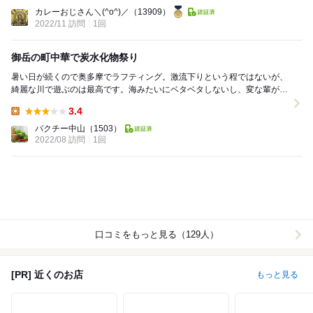
Lunch:
カレーおじさん＼(^o^)／
（13909）
2022/11 訪問
1回
御岳の町中華で炭水化物祭り
暑い日が続くので奥多摩でラフティング。激流下りという程ではないが、
綺麗な川で遊ぶのは最高です。海みたいにベタベタしないし、変な輩が少
ないのも良いです。 さてさて、ひとしきり遊...
3.4
Lunch:
パクチー中山
（1503）
2022/08 訪問
1回
口コミをもっと見る（129人）
[PR] 近くのお店
もっと見る