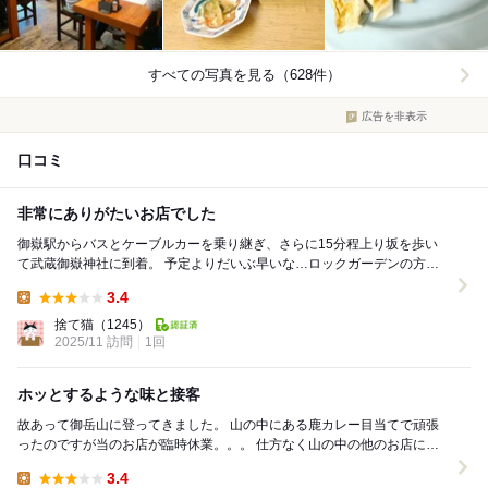
すべての写真を見る（628件）
広告を非表示
口コミ
非常にありがたいお店でした
御嶽駅からバスとケーブルカーを乗り継ぎ、さらに15分程上り坂を歩い
て武蔵御嶽神社に到着。 予定よりだいぶ早いな…ロックガーデンの方に
も行きたいけど、FeeLさんの予約に間に合わな...
3.4
Lunch:
捨て猫
（1245）
2025/11 訪問
1回
ホッとするような味と接客
故あって御岳山に登ってきました。 山の中にある鹿カレー目当てで頑張
ったのですが当のお店が臨時休業。。。 仕方なく山の中の他のお店に行
こうとしたら入店の時点で接客が酷すぎて入...
3.4