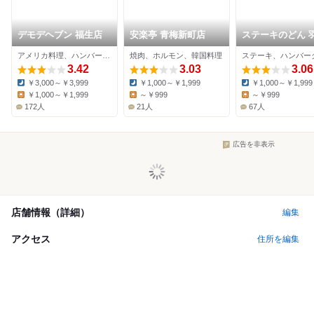
デモデヘブン 福生店
安楽亭 青梅新町店
ステーキのどん 
店
アメリカ料理、ハンバーガー、パブ
焼肉、ホルモン、韓国料理
3.42
3.03
3.06
￥3,000～￥3,999
￥1,000～￥1,999
￥1,000～￥1,999
Dinner:
Dinner:
Dinner:
￥1,000～￥1,999
～￥999
～￥999
Lunch:
Lunch:
Lunch:
172人
21人
67人
広告を非表示
店舗情報（詳細）
編集
アクセス
住所を編集