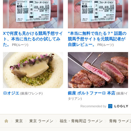
Xで何度も見かける競馬予想サイ
"本当に無料で当たる？" 話題の
ト、本当に当たるのか試してみ
競馬予想サイトを元競馬記者が
た。
自腹レビュー。
PR(ルーツ)
PR(ルーツ)
ロオジエ
銀座 ポルトファーロ 本店
(銀座/フレンチ)
(銀座/イ
タリアン)
Recommended by
東京
東京 ラーメン
福生・青梅周辺 ラーメン
青梅 ラーメ