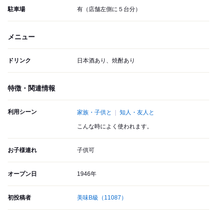
駐車場
有（店舗左側に５台分）
メニュー
ドリンク
日本酒あり、焼酎あり
特徴・関連情報
利用シーン
家族・子供と
知人・友人と
こんな時によく使われます。
お子様連れ
子供可
オープン日
1946年
初投稿者
美味B級
（11087）