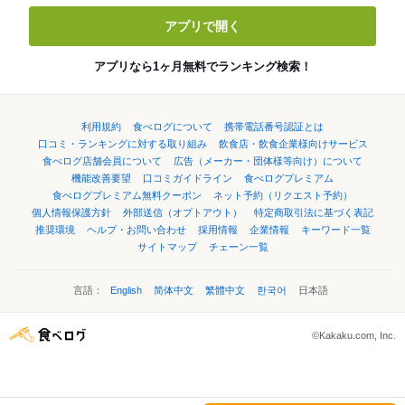
アプリで開く
アプリなら1ヶ月無料でランキング検索！
利用規約
食べログについて
携帯電話番号認証とは
口コミ・ランキングに対する取り組み
飲食店・飲食企業様向けサービス
食べログ店舗会員について
広告（メーカー・団体様等向け）について
機能改善要望
口コミガイドライン
食べログプレミアム
食べログプレミアム無料クーポン
ネット予約（リクエスト予約）
個人情報保護方針
外部送信（オプトアウト）
特定商取引法に基づく表記
推奨環境
ヘルプ・お問い合わせ
採用情報
企業情報
キーワード一覧
サイトマップ
チェーン一覧
言語：
English
简体中文
繁體中文
한국어
日本語
©Kakaku.com, Inc.