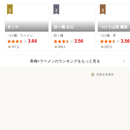
1
2
3
きくや
担々麺 杉山
つけそば屋 麺楽
つけ麺、ラーメン
担々麺
つけ麺、丼
3.64
3.56
3.56
317人
364人
297人
青梅×ラーメン
のランキングをもっと見る
広告を非表示