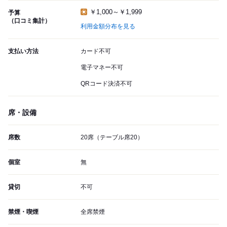
￥1,000～￥1,999
予算
（口コミ集計）
利用金額分布を見る
支払い方法
カード不可
電子マネー不可
QRコード決済不可
席・設備
席数
20席（テーブル席20）
個室
無
貸切
不可
禁煙・喫煙
全席禁煙