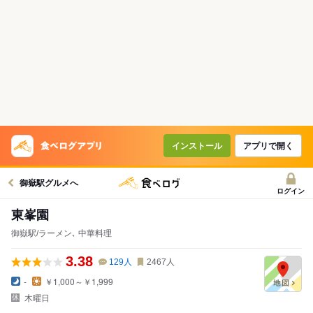
インストール
アプリで開く
御嶽駅グルメへ
ログイン
東峯園
御嶽駅/ラーメン､ 中華料理
3.38
129
人
2467
人
-
￥1,000～￥1,999
木曜日