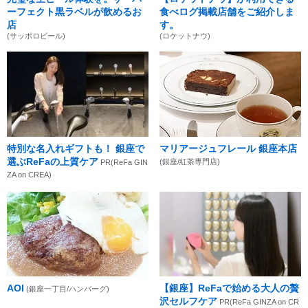
ーフェクト黒ラベルが飲めるお
食べログ掲載店舗をご紹介しま
店
す。
(サッポロビール)
(ロケットナウ)
特別な名入れギフトも！ 銀座で
マリアージュフレール 銀座本店
選ぶReFaの上質ケア
(銀座/紅茶専門店)
PR(ReFa GIN
ZA on CREA)
AOI
【銀座】ReFaで始める大人の贅
(銀座一丁目/ハンバーグ)
沢セルフケア
PR(ReFa GINZA on CR