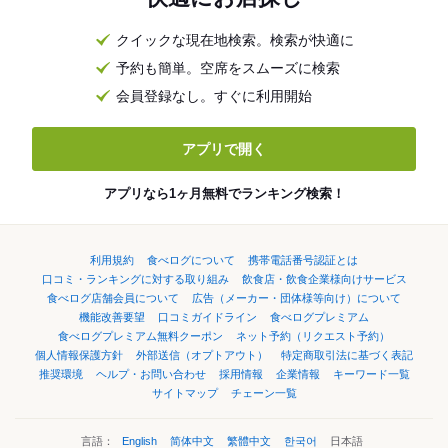
クイックな現在地検索。検索が快適に
予約も簡単。空席をスムーズに検索
会員登録なし。すぐに利用開始
アプリで開く
アプリなら1ヶ月無料でランキング検索！
利用規約
食べログについて
携帯電話番号認証とは
口コミ・ランキングに対する取り組み
飲食店・飲食企業様向けサービス
食べログ店舗会員について
広告（メーカー・団体様等向け）について
機能改善要望
口コミガイドライン
食べログプレミアム
食べログプレミアム無料クーポン
ネット予約（リクエスト予約）
個人情報保護方針
外部送信（オプトアウト）
特定商取引法に基づく表記
推奨環境
ヘルプ・お問い合わせ
採用情報
企業情報
キーワード一覧
サイトマップ
チェーン一覧
言語：
English
简体中文
繁體中文
한국어
日本語