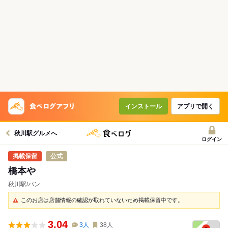
インストール
アプリで開く
秋川駅グルメへ
ログイン
公式
橋本や
秋川駅/パン
このお店は店舗情報の確認が取れていないため掲載保留中です。
3.04
3
人
38
人