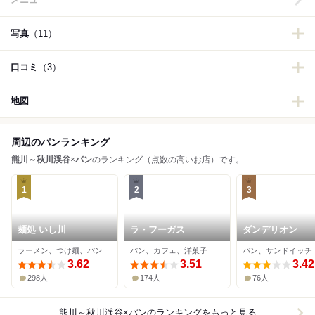
写真
（11）
口コミ
（3）
地図
周辺のパンランキング
熊川～秋川渓谷
×
パン
のランキング（点数の高いお店）です。
1
2
3
麺処 いし川
ラ・フーガス
ダンデリオン
ラーメン、つけ麺、パン
パン、カフェ、洋菓子
パン、サンドイッチ
3.62
3.51
3.42
298人
174人
76人
熊川～秋川渓谷×パン
のランキングをもっと見る