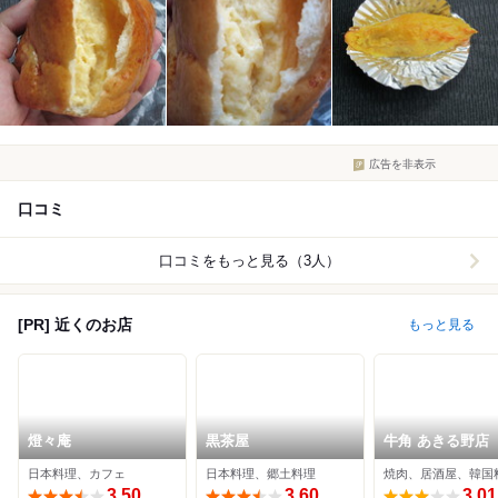
広告を非表示
口コミ
口コミをもっと見る（3人）
[PR] 近くのお店
もっと見る
燈々庵
黒茶屋
牛角 あきる野店
日本料理、カフェ
日本料理、郷土料理
焼肉、居酒屋、韓国
3.50
3.60
3.01