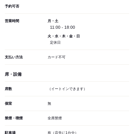
予約可否
営業時間
月・土
11:00 - 18:00
火・水・木・金・日
定休日
支払い方法
カード不可
席・設備
席数
（イートインできます）
個室
無
禁煙・喫煙
全席禁煙
駐車場
有（店先に1台分）