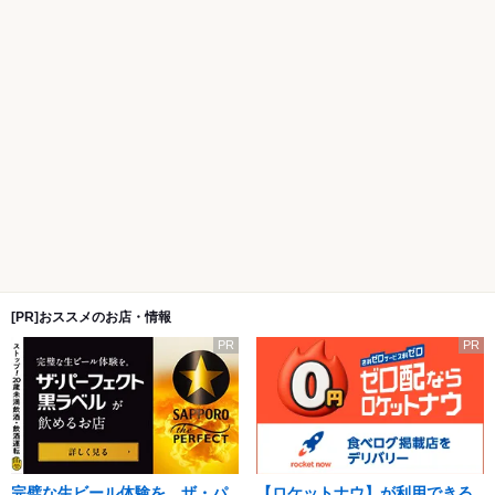
[PR]おススメのお店・情報
PR
PR
完璧な生ビール体験を。ザ・パ
【ロケットナウ】が利用できる