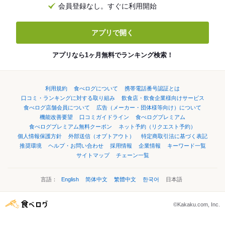
会員登録なし。すぐに利用開始
アプリで開く
アプリなら1ヶ月無料でランキング検索！
利用規約
食べログについて
携帯電話番号認証とは
口コミ・ランキングに対する取り組み
飲食店・飲食企業様向けサービス
食べログ店舗会員について
広告（メーカー・団体様等向け）について
機能改善要望
口コミガイドライン
食べログプレミアム
食べログプレミアム無料クーポン
ネット予約（リクエスト予約）
個人情報保護方針
外部送信（オプトアウト）
特定商取引法に基づく表記
推奨環境
ヘルプ・お問い合わせ
採用情報
企業情報
キーワード一覧
サイトマップ
チェーン一覧
言語：
English
简体中文
繁體中文
한국어
日本語
©Kakaku.com, Inc.