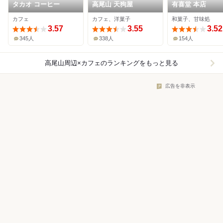
タカオ コーヒー
高尾山 天狗屋
有喜堂 本店
カフェ
カフェ、洋菓子
和菓子、甘味処
3.57
3.55
3.52
345人
338人
154人
高尾山周辺×カフェ
のランキングをもっと見る
広告を非表示