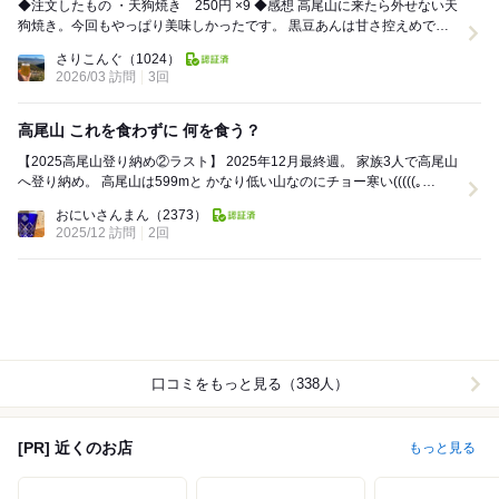
◆注文したもの ・天狗焼き 250円 ×9 ◆感想 高尾山に来たら外せない天
狗焼き。今回もやっぱり美味しかったです。 黒豆あんは甘さ控えめで、
コクがあって絶品。...
さりこんぐ
（1024）
2026/03 訪問
3回
高尾山 これを食わずに 何を食う？
【2025高尾山登り納め②ラスト】 2025年12月最終週。 家族3人で高尾山
へ登り納め。 高尾山は599mと かなり低い山なのにチョー寒い(((((｡
*ω*｡))...
おにいさんまん
（2373）
2025/12 訪問
2回
口コミをもっと見る（338人）
[PR] 近くのお店
もっと見る