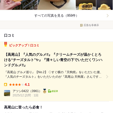
すべての写真を見る（959件）
広告を非表示
口コミ
ピックアップ！口コミ
【高尾山】『人気のグルメ‼️』『クリームチーズが温かくとろ
ける“チーズタルト”✨』『清々しい青空の下でいただくワンハ
ンドグルメ‼️』
『高尾山 グルメ巡り』【No.2】 ◇すぐ横の『天狗焼』をいただいた後、
『人気のチーズタルト』をいただいたのが『高尾山 天狗屋』さんです✨
【最寄り駅・場所】 ◇『ケーブルカーの高尾山駅』から『徒歩で10秒』
4.1
で到着できます。ケーブルカーを乗ればすぐ前が『商業施設』です。電車
Takeout:
の場合は『高尾山...
アツシ0422
（3961）
2025/12 訪問
1回
高尾山に登ったら必食！