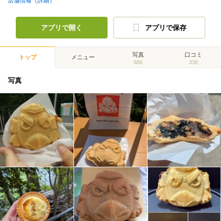
店舗情報（詳細）
アプリで開く
アプリで保存
写真
口コミ
トップ
メニュー
686
338
写真