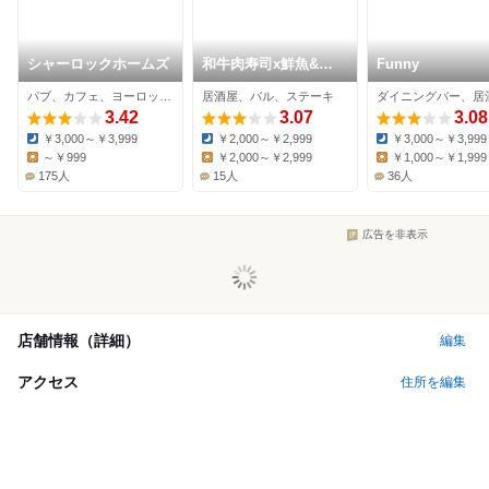
シャーロックホームズ
和牛肉寿司x鮮魚&熟
Funny
成肉が堪能できる 3H
パブ、カフェ、ヨーロッパ料理
居酒屋、バル、ステーキ
全品食べ飲み放題 個
3.42
室バル ノウ家 八王子
3.07
3.08
店
￥3,000～￥3,999
￥2,000～￥2,999
￥3,000～￥3,999
Dinner:
Dinner:
Dinner:
～￥999
￥2,000～￥2,999
￥1,000～￥1,999
Lunch:
Lunch:
Lunch:
175人
15人
36人
広告を非表示
店舗情報（詳細）
編集
アクセス
住所を編集