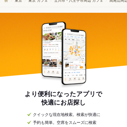
東京
東京 カフェ
立川市・八王子市周辺 カフェ
高尾山周辺
より便利になったアプリで
快適にお店探し
クイックな現在地検索。検索が快適に
予約も簡単。空席をスムーズに検索