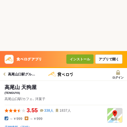
インストール
アプリで開く
高尾山口駅グルメへ
ログイン
高尾山 天狗屋
(TENGUYA)
高尾山口駅/カフェ､ 洋菓子
3.55
338
人
1837
人
～￥999
～￥999