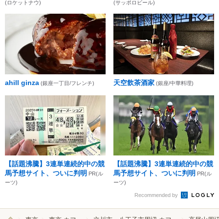
(ロケットナウ)
(サッポロビール)
ahill ginza
天空飲茶酒家
(銀座一丁目/フレンチ)
(銀座/中華料理)
【話題沸騰】3連単連続的中の競
【話題沸騰】3連単連続的中の競
馬予想サイト、ついに判明
馬予想サイト、ついに判明
PR(ル
PR(ル
ーツ)
ーツ)
Recommended by