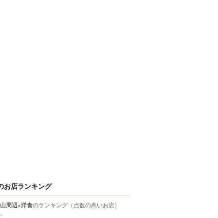
のお店ランキング
山周辺×洋食
のランキング
（点数の高いお店）
。