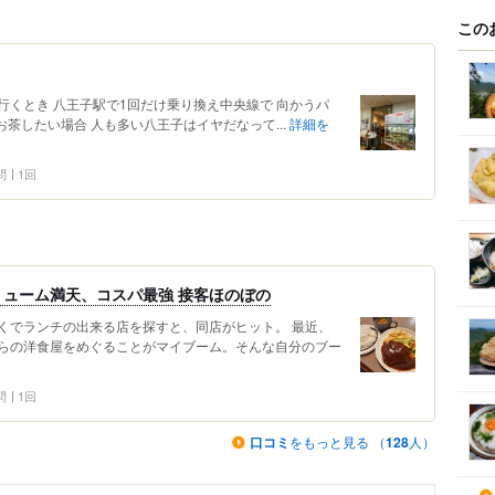
この
くとき 八王子駅で1回だけ乗り換え中央線で 向かうパ
お茶したい場合 人も多い八王子はイヤだなって...
詳細を
問
1回
ューム満天、コスパ最強 接客ほのぼの
くでランチの出来る店を探すと、同店がヒット。 最近、
らの洋食屋をめぐることがマイブーム。そんな自分のブー
問
1回
口コミ
をもっと見る （
128
人）