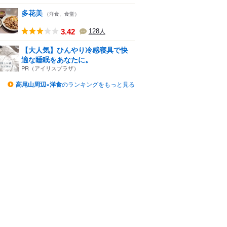
多花美
（洋食、食堂）
3.42
128
人
【大人気】ひんやり冷感寝具で快
適な睡眠をあなたに。
PR（アイリスプラザ）
高尾山周辺×洋食
のランキングをもっと見る