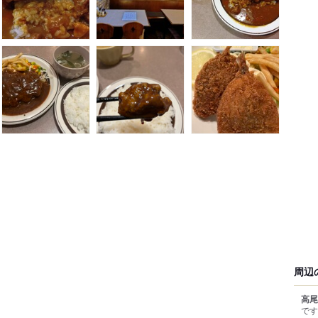
周辺
高尾
です