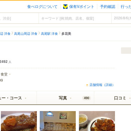
食べログについて
保有Vポイント
予約確認
行っ
辺 洋食
高尾山周辺 洋食
高尾駅 洋食
多花美
2492
人
食堂
99
店舗情報（詳細）
ュー・コース
写真
口コミ
490