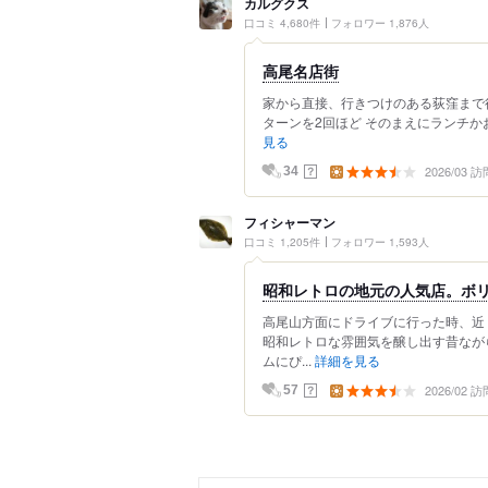
カルグクス
口コミ 4,680件
フォロワー 1,876人
高尾名店街
家から直接、行きつけのある荻窪まで行
ターンを2回ほど そのまえにランチか
見る
2026/03 訪
？
34
フィシャーマン
口コミ 1,205件
フォロワー 1,593人
昭和レトロの地元の人気店。ボリ
高尾山方面にドライブに行った時、近
昭和レトロな雰囲気を醸し出す昔なが
ムにぴ...
詳細を見る
2026/02 訪
？
57