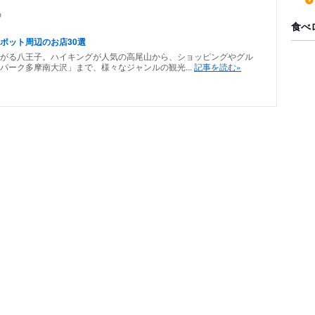
め
食べ
ポット周辺のお店30選
がる八王子。ハイキングが人気の高尾山から、ショッピングやグル
パーク多摩南大沢」まで、様々なジャンルの観光...
記事を読む»