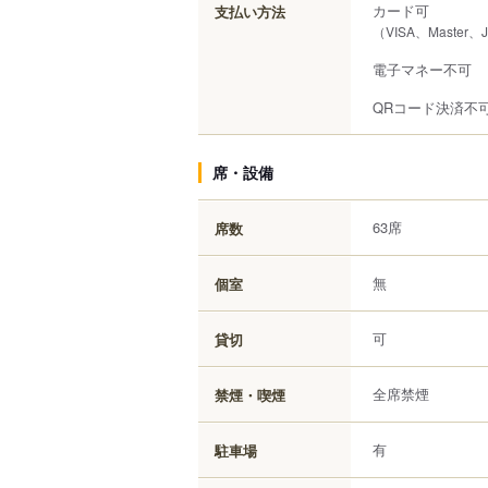
カード可
支払い方法
（VISA、Master、
電子マネー不可
QRコード決済不
席・設備
63席
席数
無
個室
可
貸切
全席禁煙
禁煙・喫煙
有
駐車場