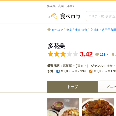
多花美 - 高尾（洋食）
食べログ
食べログ
東京
東京 洋食
立川市・八王子市周
多花美
3.42
128
人
最寄り駅：
高尾駅
[
東京
]
ジャンル：
洋食
予算：
￥2,000～￥2,999
￥1,000～￥1,9
トップ
メニ