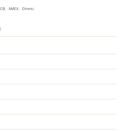
JCB、AMEX、Diners）
可