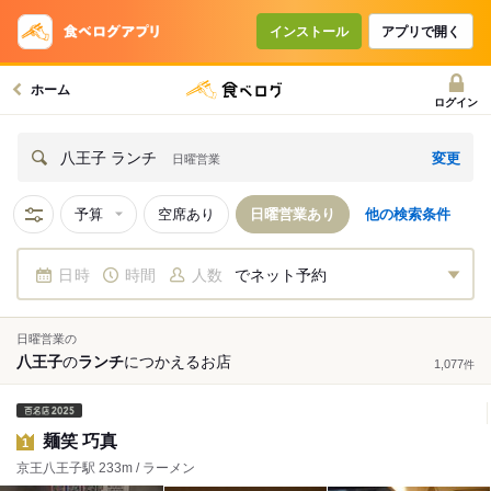
インストール
アプリで開く
ホーム
ログイン
変更
八王子 ランチ
日曜営業
予算
空席あり
日曜営業あり
他の検索条件
日時
時間
人数
でネット予約
日曜営業の
八王子
の
ランチ
につかえる
お店
1,077
件
麺笑 巧真
1
京王八王子駅 233m / ラーメン