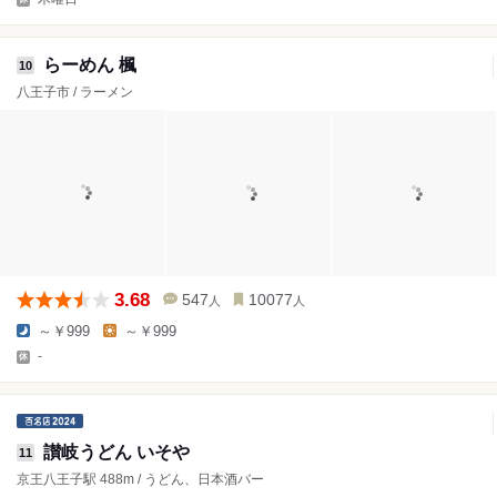
らーめん 楓
10
八王子市 / ラーメン
3.68
547
10077
人
人
～￥999
～￥999
-
讃岐うどん いそや
11
京王八王子駅 488m / うどん、日本酒バー