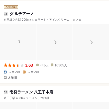
ダ ルチアーノ
14
京王堀之内駅 700m / ジェラート・アイスクリーム、カフェ
3.63
445
10305
人
人
～￥999
～￥999
木曜日
壱発ラーメン 八王子本店
15
八王子駅 498m / ラーメン、つけ麺