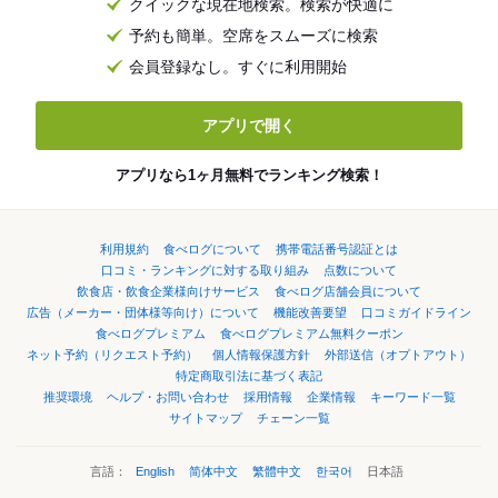
クイックな現在地検索。検索が快適に
予約も簡単。空席をスムーズに検索
会員登録なし。すぐに利用開始
アプリで開く
アプリなら1ヶ月無料でランキング検索！
利用規約
食べログについて
携帯電話番号認証とは
口コミ・ランキングに対する取り組み
点数について
飲食店・飲食企業様向けサービス
食べログ店舗会員について
広告（メーカー・団体様等向け）について
機能改善要望
口コミガイドライン
食べログプレミアム
食べログプレミアム無料クーポン
ネット予約（リクエスト予約）
個人情報保護方針
外部送信（オプトアウト）
特定商取引法に基づく表記
推奨環境
ヘルプ・お問い合わせ
採用情報
企業情報
キーワード一覧
サイトマップ
チェーン一覧
言語：
English
简体中文
繁體中文
한국어
日本語