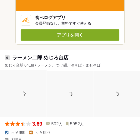
食べログアプリ
会員登録なし。無料ですぐ使える
アプリを開く
ラーメン二郎 めじろ台店
9
めじろ台駅 641m / ラーメン、つけ麺、油そば・まぜそば
3.69
502
5952
人
人
～￥999
～￥999
木曜日