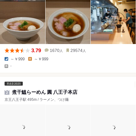
3.79
1670
29574
人
人
～￥999
～￥999
-
煮干鰮らーめん 圓 八王子本店
2
京王八王子駅 495m / ラーメン、つけ麺