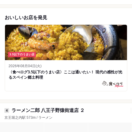
おいしいお店を発見
3.5以下のうまい店
2026年08月04日(火)
〈食べログ3.5以下のうまい店〉ここは通いたい！ 現代の感性が光
るスペイン郷土料理
ラーメン二郎 八王子野猿街道店 ２
4
京王堀之内駅 573m / ラーメン