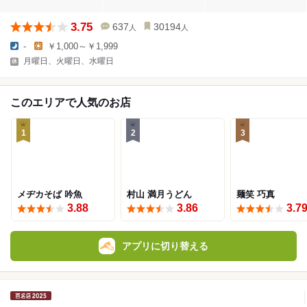
3.75
637
30194
人
人
-
￥1,000～￥1,999
月曜日、火曜日、水曜日
このエリアで人気のお店
1
2
3
メヂカそば 吟魚
村山 満月うどん
麺笑 巧真
3.88
3.86
3.7
アプリに切り替える