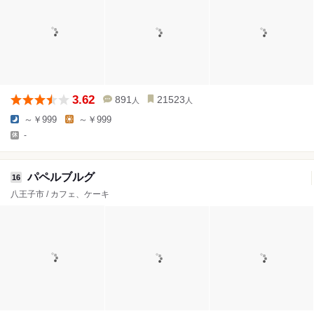
3.62
891
21523
人
人
～￥999
～￥999
-
パペルブルグ
16
八王子市 / カフェ、ケーキ