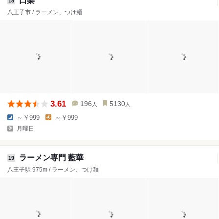
口樂
18
八王子市 / ラーメン、つけ麺
3.61
196
5130
人
人
～￥999
～￥999
月曜日
ラーメン専門 藍華
19
八王子駅 975m / ラーメン、つけ麺