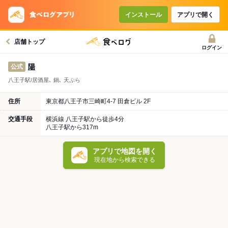
インストール
アプリで開く
店舗トップ
ログイン
陽
公式
八王子駅/居酒屋､ 鍋､ 天ぷら
住所
東京都八王子市三崎町4-7 田倉ビル 2F
交通手段
横浜線 八王子駅から徒歩4分
八王子駅から317m
アプリで地図を開く
現在地から検索できる