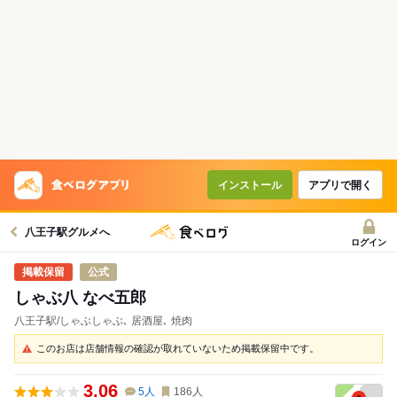
インストール
アプリで開く
八王子駅グルメへ
ログイン
公式
しゃぶ八 なべ五郎
八王子駅/しゃぶしゃぶ､ 居酒屋､ 焼肉
このお店は店舗情報の確認が取れていないため掲載保留中です。
3.06
5
人
186
人