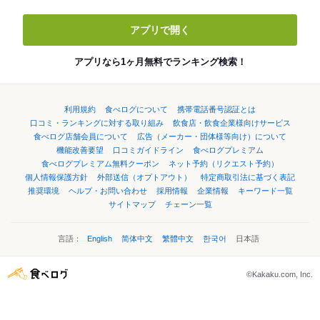
アプリで開く
アプリなら1ヶ月無料でランキング検索！
利用規約
食べログについて
携帯電話番号認証とは
口コミ・ランキングに対する取り組み
飲食店・飲食企業様向けサービス
食べログ店舗会員について
広告（メーカー・団体様等向け）について
機能改善要望
口コミガイドライン
食べログプレミアム
食べログプレミアム無料クーポン
ネット予約（リクエスト予約）
個人情報保護方針
外部送信（オプトアウト）
特定商取引法に基づく表記
推奨環境
ヘルプ・お問い合わせ
採用情報
企業情報
キーワード一覧
サイトマップ
チェーン一覧
言語：
English
简体中文
繁體中文
한국어
日本語
©Kakaku.com, Inc.