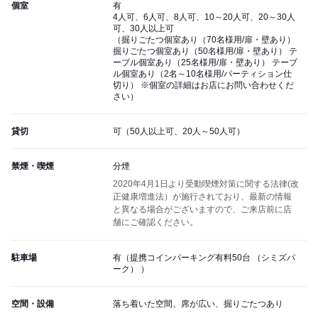
個室
有
4人可、6人可、8人可、10～20人可、20～30人
可、30人以上可
（掘りごたつ個室あり（70名様用/扉・壁あり）
掘りごたつ個室あり（50名様用/扉・壁あり） テ
ーブル個室あり（25名様用/扉・壁あり） テーブ
ル個室あり（2名～10名様用/パーティション仕
切り） ※個室の詳細はお店にお問い合わせくだ
さい）
貸切
可（50人以上可、20人～50人可）
禁煙・喫煙
分煙
2020年4月1日より受動喫煙対策に関する法律(改
正健康増進法）が施行されており、最新の情報
と異なる場合がございますので、ご来店前に店
舗にご確認ください。
駐車場
有（提携コインパーキング有料50台 （シミズパ
ーク） ）
空間・設備
落ち着いた空間、席が広い、掘りごたつあり