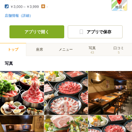
￥3,000～￥3,999
-
店舗情報（詳細）
アプリで開く
アプリで保存
写真
口コミ
トップ
座席
メニュー
43
5
写真