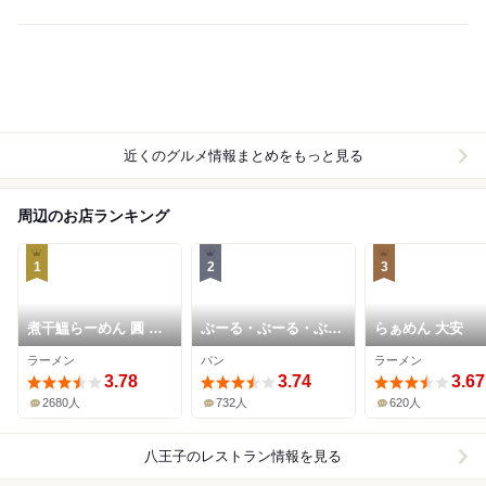
近くのグルメ情報まとめをもっと見る
周辺のお店ランキング
1
2
3
煮干鰮らーめん 圓 八
ぶーる・ぶーる・ぶら
らぁめん 大安
王子本店
んじぇり
ラーメン
パン
ラーメン
3.78
3.74
3.67
2680人
732人
620人
八王子
のレストラン情報を見る