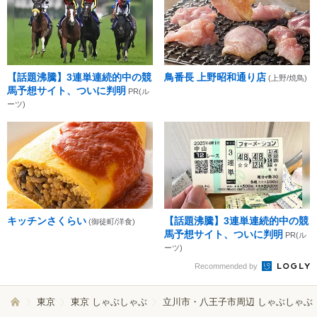
【話題沸騰】3連単連続的中の競
鳥番長 上野昭和通り店
(上野/焼鳥)
馬予想サイト、ついに判明
PR(ル
ーツ)
キッチンさくらい
【話題沸騰】3連単連続的中の競
(御徒町/洋食)
馬予想サイト、ついに判明
PR(ル
ーツ)
Recommended by
東京
東京 しゃぶしゃぶ
立川市・八王子市周辺 しゃぶしゃぶ