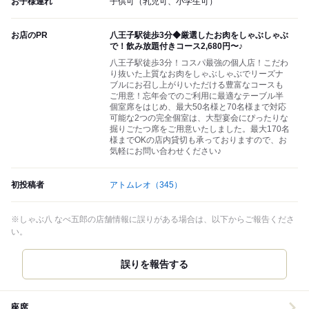
お子様連れ
子供可（乳児可、小学生可）
お店のPR
八王子駅徒歩3分◆厳選したお肉をしゃぶしゃぶ
で！飲み放題付きコース2,680円〜♪
八王子駅徒歩3分！コスパ最強の個人店！こだわ
り抜いた上質なお肉をしゃぶしゃぶでリーズナ
ブルにお召し上がりいただける豊富なコースも
ご用意！忘年会でのご利用に最適なテーブル半
個室席をはじめ、最大50名様と70名様まで対応
可能な2つの完全個室は、大型宴会にぴったりな
掘りごたつ席をご用意いたしました。最大170名
様までOKの店内貸切も承っておりますので、お
気軽にお問い合わせください♪
初投稿者
アトムレオ
（345）
※しゃぶ八 なべ五郎の店舗情報に誤りがある場合は、以下からご報告くださ
い。
誤りを報告する
座席