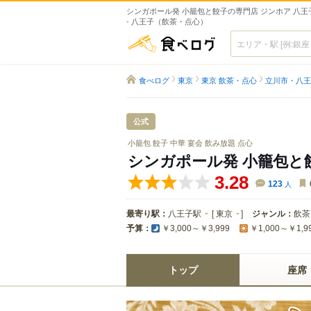
シンガポール発 小籠包と餃子の専門店 ジンホア 八
- 八王子（飲茶・点心）
食べログ
食べログ
東京
東京 飲茶・点心
立川市・八王
公式
小籠包 餃子 中華 宴会 飲み放題 点心
シンガポール発 小籠包と
3.28
123
人
最寄り駅：
八王子駅
[
東京
]
ジャンル：
飲茶
予算：
￥3,000～￥3,999
￥1,000～￥1,9
トップ
座席