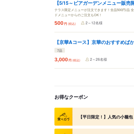
【5/15～ビアガーデンメニュー販
テラス限定メニューが注文できます！全品500円/品
ドメニューからのご注文もOK！
500
2～12名様
円
(税込)
【京華Aコース】京華のおすすめばか
7品
3,000
2～26名様
円
(税込)
お得なクーポン
クーポン
【平日限定！】人気の小籠包 
クーポン