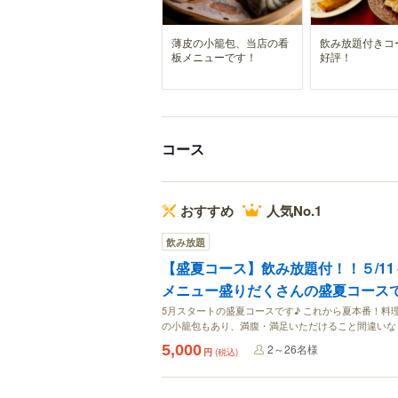
薄皮の小籠包、当店の看
飲み放題付きコ
板メニューです！
好評！
コース
おすすめ
人気No.1
飲み放題
【盛夏コース】飲み放題付！！５/1
メニュー盛りだくさんの盛夏コース
5月スタートの盛夏コースです♪ これから夏本番！料
の小籠包もあり、満腹・満足いただけること間違いな
5,000
2～26名様
円
(税込)