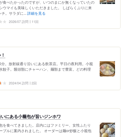
が食べたかったのですが、いつのまにか無くなっていたの
シウマイも美味しくいただきました。 しばらくぶりに来
チ。サラダに...
詳細を見る
2026/07 訪問
11回
い！
徒歩5分。放射線通り沿いにある飲茶店。平日の夜利用。小籠
水餃子。饅頭類にチャーハン、麺類まで豊富。どの料理
2024/04 訪問
2回
沿いにある小籠包が旨いジンホワ
包を食べてきました。店内にはファミリー、女性ふたり
ブルに案内されました。 オーダーは麺or炒飯と小籠包