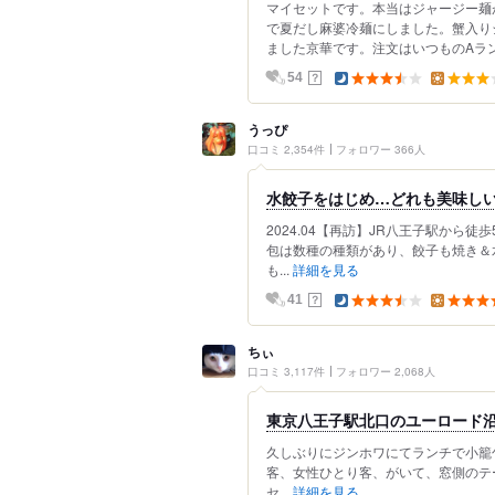
マイセットです。本当はジャージー麺
で夏だし麻婆冷麺にしました。蟹入り
ました京華です。注文はいつものAラン
？
54
うっぴ
口コミ 2,354件
フォロワー 366人
水餃子をはじめ…どれも美味し
2024.04【再訪】JR八王子駅から
包は数種の種類があり、餃子も焼き＆
も...
詳細を見る
？
41
ちぃ
口コミ 3,117件
フォロワー 2,068人
東京八王子駅北口のユーロード
久しぶりにジンホワにてランチで小籠
客、女性ひとり客、がいて、窓側のテー
セ...
詳細を見る