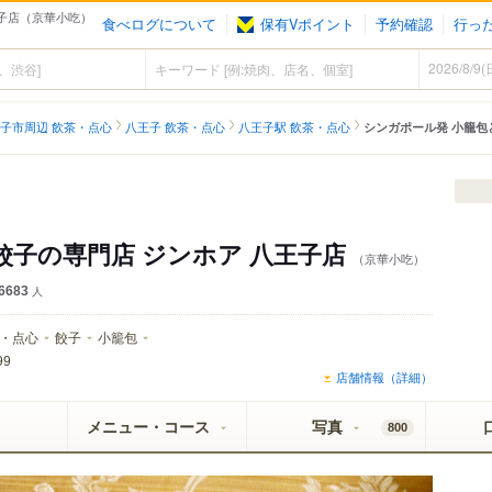
王子店（京華小吃）
食べログについて
保有Vポイント
予約確認
行っ
子市周辺 飲茶・点心
八王子 飲茶・点心
八王子駅 飲茶・点心
シンガポール発 小籠包
餃子の専門店 ジンホア 八王子店
（京華小吃）
6683
人
・点心
餃子
小籠包
99
店舗情報（詳細）
メニュー・コース
写真
800