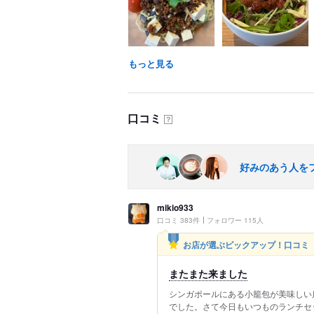
もっと見る
口コミ
？
好みのあう人を
mikio933
口コミ 383件
フォロワー 115人
お店が選ぶピックアップ！口コミ
またまた来ました
シンガポールにある小籠包が美味しい
でした。さて今日もいつものランチセッ