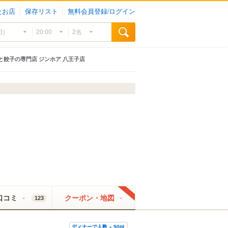
たお店
保存リスト
無料会員登録/ログイン
と餃子の専門店 ジンホア 八王子店
口コミ
クーポン・地図
123
ディナーで人数 × 50pt