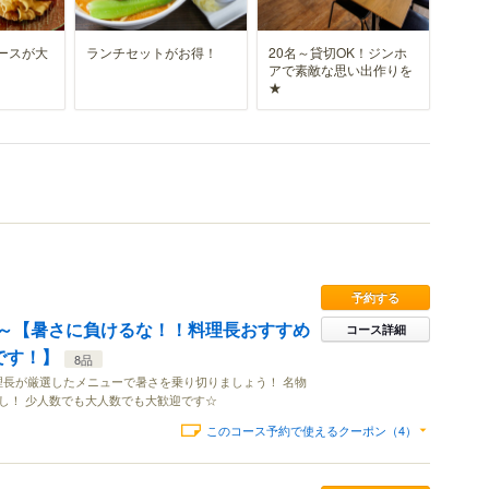
ースが大
ランチセットがお得！
20名～貸切OK！ジンホ
アで素敵な思い出作りを
★
予約する
1～【暑さに負けるな！！料理長おすすめ
コース詳細
です！】
8品
理長が厳選したメニューで暑さを乗り切りましょう！ 名物
し！ 少人数でも大人数でも大歓迎です☆
このコース予約で使えるクーポン（4）