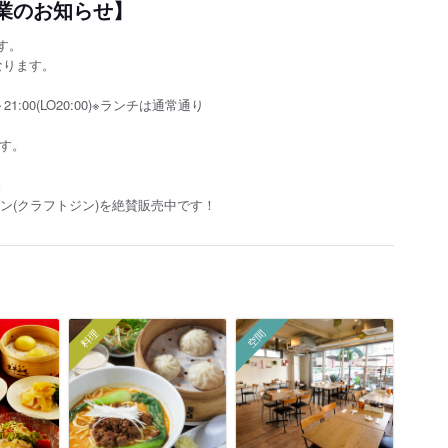
休業のお知らせ】
す。
なります。
21:00(LO20:00)※ランチは通常通り
ます。
。
ン(クラフトジン)を絶賛販売中で
す！
料理
空間