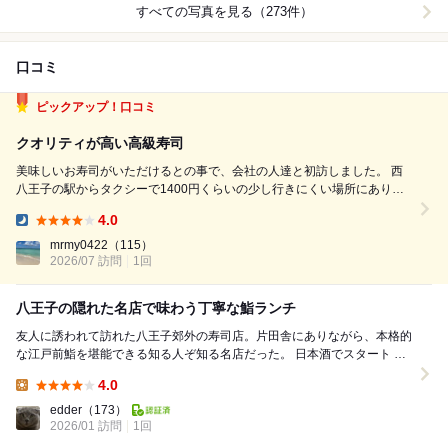
すべての写真を見る（273件）
口コミ
ピックアップ！口コミ
クオリティが高い高級寿司
美味しいお寿司がいただけるとの事で、会社の人達と初訪しました。 西
八王子の駅からタクシーで1400円くらいの少し行きにくい場所にありま
した。 今日はコースプラスお好みで、ビールと日本酒のペアリングでか
4.0
なりの量をいただきました。 自分でお醤油を付けないスタイルで、ネタ
Dinner:
に合わせてお醤油やお塩でいた...
mrmy0422
（115）
2026/07 訪問
1回
八王子の隠れた名店で味わう丁寧な鮨ランチ
友人に誘われて訪れた八王子郊外の寿司店。片田舎にありながら、本格的
な江戸前鮨を堪能できる知る人ぞ知る名店だった。 日本酒でスタート ま
ずは「大信州 超辛口純米吟醸」。す...
4.0
Lunch:
edder
（173）
2026/01 訪問
1回