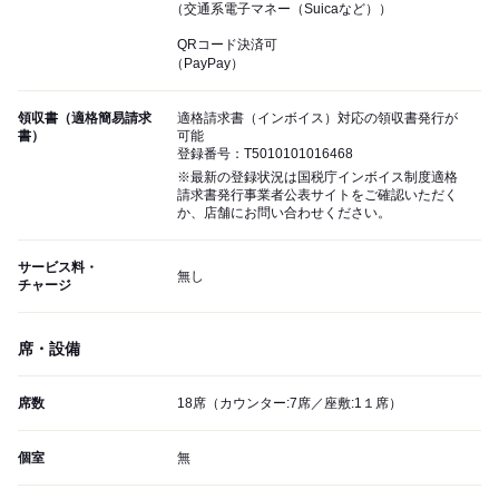
（交通系電子マネー（Suicaなど））
QRコード決済可
（PayPay）
領収書（適格簡易請求
適格請求書（インボイス）対応の領収書発行が
書）
可能
登録番号：T5010101016468
※最新の登録状況は国税庁インボイス制度適格
請求書発行事業者公表サイトをご確認いただく
か、店舗にお問い合わせください。
サービス料・
無し
チャージ
席・設備
席数
18席（カウンター:7席／座敷:1１席）
個室
無