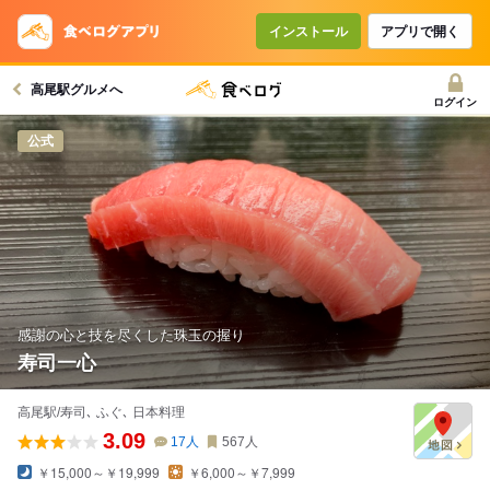
インストール
アプリで開く
高尾駅グルメへ
ログイン
公式
感謝の心と技を尽くした珠玉の握り
寿司一心
高尾駅/寿司､ ふぐ､ 日本料理
3.09
17
人
567
人
￥15,000～￥19,999
￥6,000～￥7,999