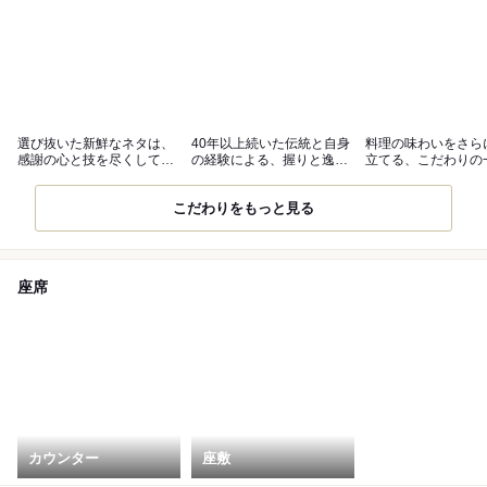
選び抜いた新鮮なネタは、
40年以上続いた伝統と自身
料理の味わいをさら
感謝の心と技を尽くして調
の経験による、握りと逸品
立てる、こだわりの
理
に舌鼓
どうぞ
こだわりをもっと見る
座席
カウンター
座敷