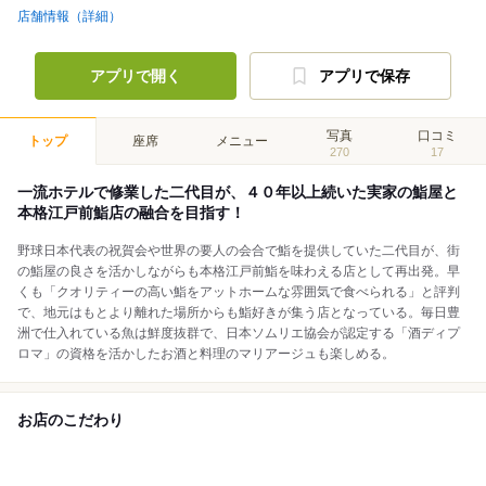
店舗情報（詳細）
アプリで開く
アプリで保存
写真
口コミ
トップ
座席
メニュー
270
17
一流ホテルで修業した二代目が、４０年以上続いた実家の鮨屋と
本格江戸前鮨店の融合を目指す！
野球日本代表の祝賀会や世界の要人の会合で鮨を提供していた二代目が、街
の鮨屋の良さを活かしながらも本格江戸前鮨を味わえる店として再出発。早
くも「クオリティーの高い鮨をアットホームな雰囲気で食べられる」と評判
で、地元はもとより離れた場所からも鮨好きが集う店となっている。毎日豊
洲で仕入れている魚は鮮度抜群で、日本ソムリエ協会が認定する「酒ディプ
ロマ」の資格を活かしたお酒と料理のマリアージュも楽しめる。
お店のこだわり