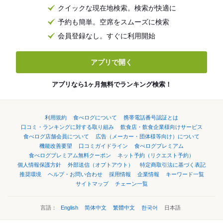
クイックな現在地検索。検索が快適に
予約も簡単。空席をスムーズに検索
会員登録なし。すぐに利用開始
アプリで開く
アプリなら1ヶ月無料でランキング検索！
利用規約
食べログについて
携帯電話番号認証とは
口コミ・ランキングに対する取り組み
飲食店・飲食企業様向けサービス
食べログ店舗会員について
広告（メーカー・団体様等向け）について
機能改善要望
口コミガイドライン
食べログプレミアム
食べログプレミアム無料クーポン
ネット予約（リクエスト予約）
個人情報保護方針
外部送信（オプトアウト）
特定商取引法に基づく表記
推奨環境
ヘルプ・お問い合わせ
採用情報
企業情報
キーワード一覧
サイトマップ
チェーン一覧
言語：
English
简体中文
繁體中文
한국어
日本語