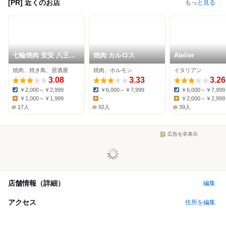
[PR] 近くのお店
もっと見る
七輪焼肉 安安 八王子
焼肉 カルロス
Atelier
店
焼肉、焼き鳥、居酒屋
焼肉、ホルモン
イタリアン
3.08
3.33
3.26
￥2,000～￥2,999
￥6,000～￥7,999
￥6,000～￥7,999
Dinner:
Dinner:
Dinner:
￥1,000～￥1,999
-
￥2,000～￥2,999
Lunch:
Lunch:
Lunch:
17人
92人
39人
広告を非表示
店舗情報（詳細）
編集
アクセス
住所を編集