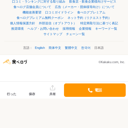
口コミ・ランキングに対する取り組み
飲食店・飲食企業様向けサービス
食べログ店舗会員について
広告（メーカー・団体様等向け）について
機能改善要望
口コミガイドライン
食べログプレミアム
食べログプレミアム無料クーポン
ネット予約（リクエスト予約）
個人情報保護方針
外部送信（オプトアウト）
特定商取引法に基づく表記
推奨環境
ヘルプ・お問い合わせ
採用情報
企業情報
キーワード一覧
サイトマップ
チェーン一覧
言語：
English
简体中文
繁體中文
한국어
日本語
©Kakaku.com, Inc.
電話
行った
保存
共有