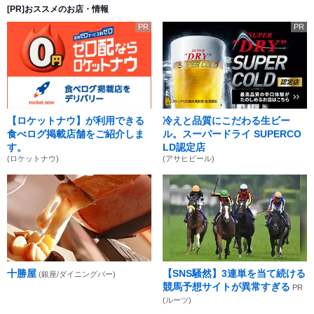
[PR]おススメのお店・情報
PR
PR
【ロケットナウ】が利用できる
冷えと品質にこだわる生ビー
食べログ掲載店舗をご紹介しま
ル。スーパードライ SUPERCO
す。
LD認定店
(ロケットナウ)
(アサヒビール)
十勝屋
【SNS騒然】3連単を当て続ける
(銀座/ダイニングバー)
競馬予想サイトが異常すぎる
PR
(ルーツ)