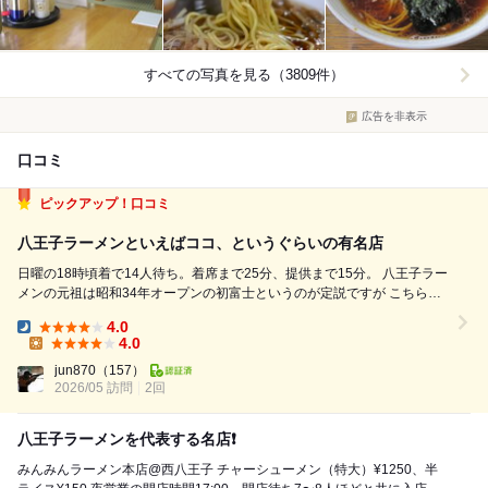
すべての写真を見る（3809件）
広告を非表示
口コミ
ピックアップ！口コミ
八王子ラーメンといえばココ、というぐらいの有名店
日曜の18時頃着で14人待ち。着席まで25分、提供まで15分。 八王子ラー
メンの元祖は昭和34年オープンの初富士というのが定説ですが こちらは
ヒロミがファミリーで行っていたりするので初富士より有名。 ちなみに
4.0
竹の家は昭和29年オープンで八王子最古参だと思うんですが 刻み玉ねぎ
Dinner:
4.0
が入って...
Lunch:
jun870
（157）
2026/05 訪問
2回
八王子ラーメンを代表する名店❗️
みんみんラーメン本店@西八王子 チャーシューメン（特大）¥1250、半