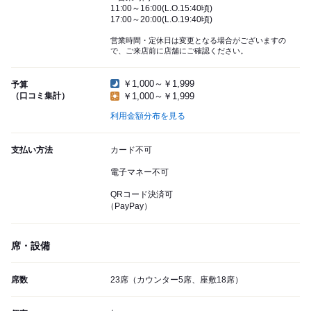
11:00～16:00(L.O.15:40頃)
17:00～20:00(L.O.19:40頃)
営業時間・定休日は変更となる場合がございますの
で、ご来店前に店舗にご確認ください。
￥1,000～￥1,999
予算
（口コミ集計）
￥1,000～￥1,999
利用金額分布を見る
支払い方法
カード不可
電子マネー不可
QRコード決済可
（PayPay）
席・設備
席数
23席（カウンター5席、座敷18席）