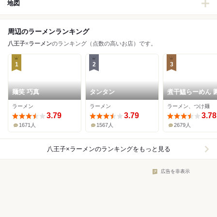
地図
周辺のラーメンランキング
八王子
×
ラーメン
のランキング（点数の高いお店）です。
1
2
3
麺笑 巧真
タンタン
煮干鰮らーめん 圓
王子本店
ラーメン
ラーメン
ラーメン、つけ麺
3.79
3.79
3.78
1671人
1567人
2679人
八王子×ラーメン
のランキングをもっと見る
広告を非表示