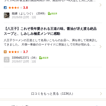
ライス¥150 夜営業の開店時間17:00、開店待ち7〜8人ほどと共に入店。
卓上調味料はブ...
3.8
Dinner:
能継（よしつぐ）
（2049）
2026/08 訪問
1回
【八王子】これぞ長年愛される王道の味。醤油が冴え渡る絶品
スープと、しみしみ極柔メンマに感動
​八王子ラーメンの王道として名高いこちらのお店へ、満を持して初来訪し
てきました。 片側一車線のロードサイドに突如として行列が現れる、ま
さに地域の名物店です。駅からは少し離れた立地...
3.7
Lunch:
3399df12371
（34）
2026/07 訪問
1回
口コミをもっと見る（1134人）