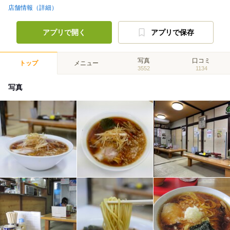
店舗情報（詳細）
アプリで開く
アプリで保存
写真
口コミ
トップ
メニュー
3552
1134
写真