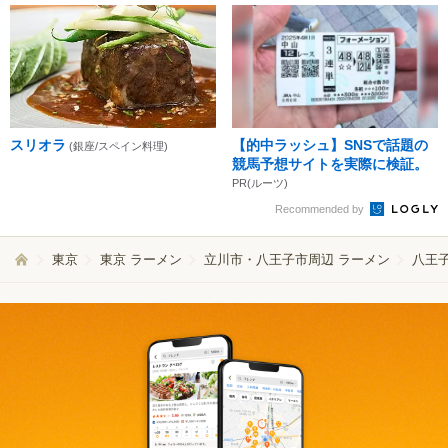
スリオラ
【的中ラッシュ】SNSで話題の
(銀座/スペイン料理)
競馬予想サイトを実際に検証。
PR(ルーツ)
Recommended by
東京
東京 ラーメン
立川市・八王子市周辺 ラーメン
八王子