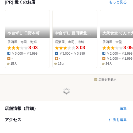
[PR] 近くのお店
もっと見る
や台ずし 日野本町
や台ずし 豊田駅北口
大衆食堂 てんぐ
町
ール 高幡不動店
居酒屋、寿司、海鮮
居酒屋、寿司、海鮮
居酒屋、食堂
3.03
3.03
3.05
￥3,000～￥3,999
￥3,000～￥3,999
￥2,000～￥2,999
Dinner:
Dinner:
Dinner:
-
-
￥1,000～￥1,999
Lunch:
Lunch:
Lunch:
15人
16人
34人
広告を非表示
店舗情報（詳細）
編集
アクセス
住所を編集