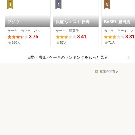
1
2
3
フジウ
銀座 ウエスト 日野工
BASEL 豊田店
場直売店
ケーキ、カフェ、パン
ケーキ、洋菓子
カフェ、ケーキ、ス
3.75
3.41
3.31
650人
57人
71人
日野・豊田×ケーキ
のランキングをもっと見る
広告を非表示