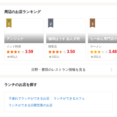
周辺のお店ランキング
1
2
3
アンジュナ
珈琲はうす あんず村
らーめん専門店
高幡不動店
インド料理
喫茶店
ラーメン
3.59
3.50
3.48
601人
152人
251人
日野・豊田
のレストラン情報を見る
ランチのお店を探す
子連れでランチができるお店
ランチができるカフェ
ランチができる日曜営業のお店