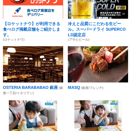
【ロケットナウ】が利用できる
冷えと品質にこだわる生ビー
食べログ掲載店舗をご紹介しま
ル。スーパードライ SUPERCO
す。
LD認定店
(ロケットナウ)
(アサヒビール)
OSTERIA BARABABAO 銀座
MASQ
(銀
(銀座/フレンチ)
座一丁目/イタリアン)