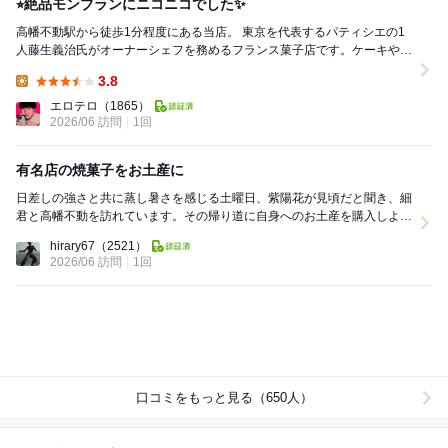
⭐︎絶品モンブランにニコニコでした✨
高幡不動駅から徒歩1分程度にある当店。 東京を代表するパティシエの1
人藤生義治氏がオーナーシェフを務めるフランス菓子店です。ケーキや焼
菓子、チョコレートなど幅広くお菓子を楽しむ事...
3.8
Lunch:
エロテロ
（1865）
2026/06 訪問
1回
有名店の焼菓子をお土産に
日差しの強さと共に蒸し暑さを感じる土曜日、紫陽花が見頃だと聞き、細
君と高幡不動を訪れています。その帰り道に自身へのお土産を購入しよう
と寄ったのがこちら。以下の品をテイクアウトしまし...
hirary67
（2521）
2026/06 訪問
1回
口コミをもっと見る（650人）