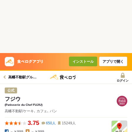
インストール
アプリで開く
高幡不動駅グルメへ
ログイン
公式
フジウ
(Patisserie du Chef FUJIU)
高幡不動駅/ケーキ､ カフェ､ パン
3.75
650
人
15249
人
～￥999
～￥999