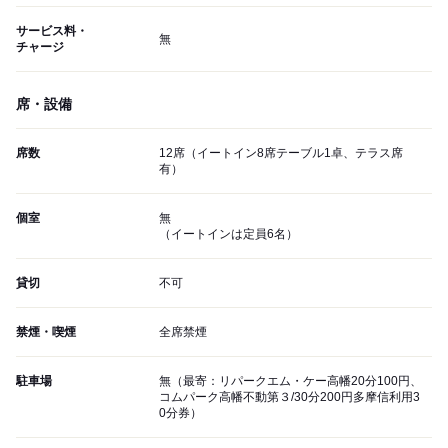
サービス料・
無
チャージ
席・設備
席数
12席（イートイン8席テーブル1卓、テラス席
有）
個室
無
（イートインは定員6名）
貸切
不可
禁煙・喫煙
全席禁煙
駐車場
無（最寄：リパークエム・ケー高幡20分100円、
コムパーク高幡不動第３/30分200円多摩信利用3
0分券）