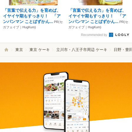
「言葉で伝える力」を育めば、
「言葉で伝える力」を育めば、
イヤイヤ期もすっきり！ 「ア
イヤイヤ期もすっきり！ 「ア
ンパンマン ことばずかん...
ンパンマン ことばずかん...
PR(セ
PR(セ
ガフェイブ｜HugKum)
ガフェイブ｜HugKum)
Recommended by
東京
東京 ケーキ
立川市・八王子市周辺 ケーキ
日野・豊田