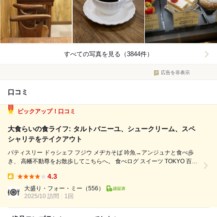
すべての写真を見る（3844件）
広告を非表示
口コミ
ピックアップ！口コミ
大食らいの食ライフ: タルトバニーユ、シュークリーム、スペ
シャリテをテイクアウト
パティスリー ドゥシェフ フジウ メヂカそば 吟魚→アンジュナと食べ歩
き、 高幡不動尊をお散歩してこちらへ。 食べログ スイーツ TOKYO 百名
店 2023 選出店です。 日野市のPayPay20%キャッシュバックキャンペー
4.3
ン対象店だったため訪問しました。 （キャンペーンは訪...
Takeout:
大盛り・フォー・ミー
（556）
2025/10 訪問
1回