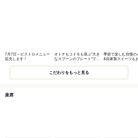
7月7日～ビストロメニュー
オトナもコドモも喜ぶ"大き
季節で楽しむ自慢の
拡充します！
なスプーンのプレート"でお
&自家製スイーツも
祝い。
めです
こだわりをもっと見る
座席