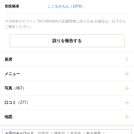
初投稿者
ここもかちん
（1978）
※100本のスプーン TACHIKAWAの店舗情報に誤りがある場合は、以下から
ご報告ください。
誤りを報告する
座席
メニュー
写真
（867）
口コミ
（277）
地図
お店のキーワード
記念日 ／ 誕生日 ／ 女子会 ／ 飲み放題 ／