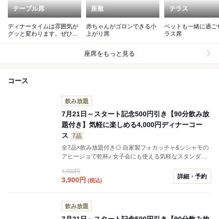
テーブル席
座敷
テラス
ディナータイムは雰囲気が
赤ちゃんがゴロンできる小
ペットも一緒に過ご
グッと変わります。ぜひご
上がり席
ラス席
利用ください！
座席をもっと見る
コース
飲み放題
7月21日～スタート記念500円引き【90分飲み放
題付き】気軽に楽しめる4,000円ディナーコー
ス
7品
全7品×飲み放題付き◎ 自家製フォカッチャ&シシャモの
アヒージョで乾杯♪ 女子会にも使える気軽なスタンダー
ドコース
4,400円
詳細・予約
3,900
円
(税込)
飲み放題
7月21日～スタート記念500円引き【90分飲み放