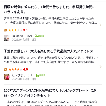
日曜12時前に並んだら、1時間半待ちました。料理提供時間に
バラツキあり。
訪問日:2026.4.12(日) 以前に一度、平日の夜に来店したことがあったの
で、 今度は日曜の昼に来店しました。 昼前に並んで10〜30分という口コ
ミを見て行ったのです...
3.1
Lunch:
kokonoe
（352）
2026/04 訪問
1回
子連れに優しい、大人も楽しめる予約必須の人気ファミレス
休日に家族で伺いました。週末は予約が取りづらいほど人気で、子連れで
の利用も多い印象です。当日でも入店は可能ですが、かなり待ち時間が長
く、事前予約がおすすめです。 店内は席の間...
4.0
Lunch:
たべびより
（31）
2026/01 訪問
1回
100本のスプーンTACHIKAWAにてリトルビッグプレート（10
品）のドリンク付ランチセット
遅めのお昼は、100本のスプーンTACHIKAWAへ。 どこ店舗も混み合