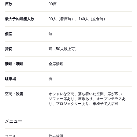
席数
90席
最大予約可能人数
90人（着席時）、140人（立食時）
個室
無
貸切
可（50人以上可）
禁煙・喫煙
全席禁煙
駐車場
有
空間・設備
オシャレな空間、落ち着いた空間、席が広い、
ソファー席あり、座敷あり、オープンテラスあ
り、プロジェクターあり、車椅子で入店可
メニュー
コース
飲み放題