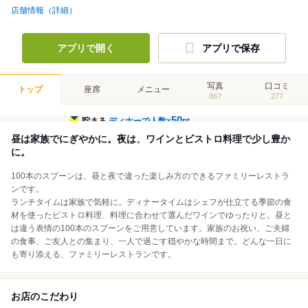
店舗情報（詳細）
アプリで開く
アプリで保存
写真
口コミ
トップ
座席
メニュー
867
277
50
貯まる
ディナーで人数×
pt
昼は家族でにぎやかに。夜は、ワインとビストロ料理で少し豊か
に。
100本のスプーンは、昼と夜で違った楽しみ方のできるファミリーレストラ
ンです。
ランチタイムは家族で気軽に。ディナータイムはシェフが仕立てる季節の食
材を使ったビストロ料理、料理に合わせて選んだワインでゆったりと。昼と
は違う表情の100本のスプーンをご用意しています。家族のお祝い、ご夫婦
の食事、ご友人との集まり、一人で過ごす穏やかな時間まで。どんな一日に
も寄り添える、ファミリーレストランです。
お店のこだわり