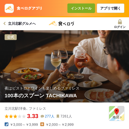
インストール
アプリで開く
立川北駅グルメへ
ログイン
公式
夜はビストロとワインも楽しめるファミレス
100本のスプーン TACHIKAWA
立川北駅/洋食､ ファミレス
3.33
277
人
7261
人
￥3,000～￥3,999
￥2,000～￥2,999